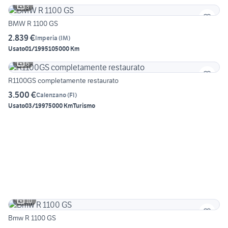
3
BMW R 1100 GS
2.839 €
Imperia
(
IM
)
Usato
01/1995
105000 Km
6
R1100GS completamente restaurato
3.500 €
Calenzano
(
FI
)
Usato
03/1997
5000 Km
Turismo
10
Bmw R 1100 GS