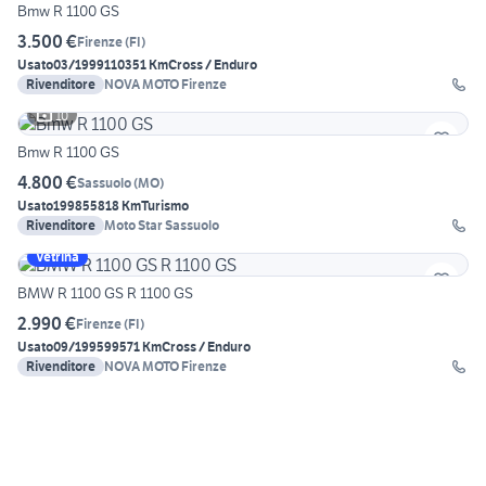
Bmw R 1100 GS
3.500 €
Firenze
(
FI
)
Usato
03/1999
110351 Km
Cross / Enduro
Rivenditore
NOVA MOTO Firenze
10
Bmw R 1100 GS
4.800 €
Sassuolo
(
MO
)
Usato
1998
55818 Km
Turismo
Rivenditore
Moto Star Sassuolo
Vetrina
BMW R 1100 GS R 1100 GS
2.990 €
Firenze
(
FI
)
Usato
09/1995
99571 Km
Cross / Enduro
Rivenditore
NOVA MOTO Firenze