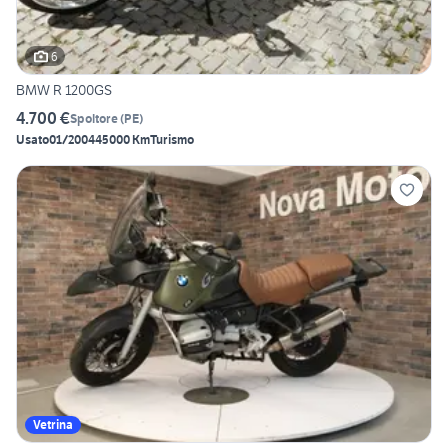
6
BMW R 1200GS
4.700 €
Spoltore
(
PE
)
Usato
01/2004
45000 Km
Turismo
Vetrina