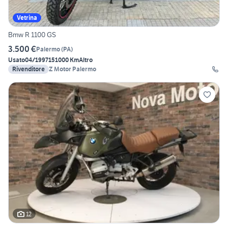
Vetrina
Bmw R 1100 GS
3.500 €
Palermo
(
PA
)
Usato
04/1997
151000 Km
Altro
Rivenditore
Z Motor Palermo
12