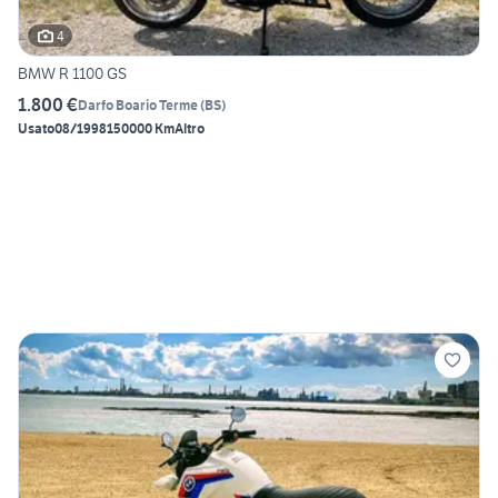
4
BMW R 1100 GS
1.800 €
Darfo Boario Terme
(
BS
)
Usato
08/1998
150000 Km
Altro