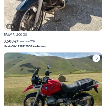
6
BMW R 1100 GS
3.500 €
Pianezza
(
TO
)
Usato
06/1998
112000 Km
Turismo