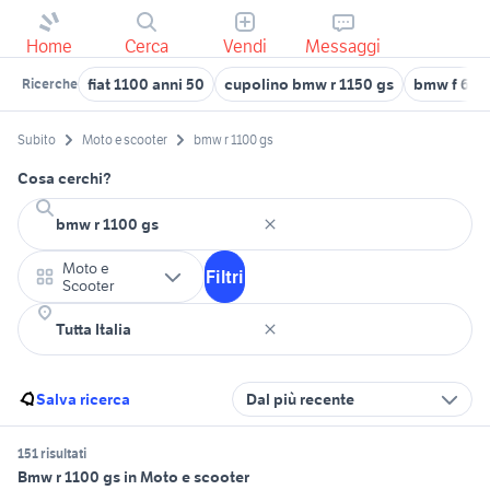
Home
Cerca
Vendi
Messaggi
fiat 1100 anni 50
cupolino bmw r 1150 gs
bmw f 650
Ricerche
Subito
Moto e scooter
bmw r 1100 gs
Cosa cerchi?
Moto e
Filtri
Scooter
Salva ricerca
Dal più recente
151 risultati
Bmw r 1100 gs in Moto e scooter