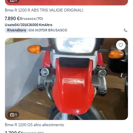
8
Bmw R 1200 R ABS TRIS VALIGIE ORIGINALI
7.890 €
Brusasco
(
TO
)
Usato
04/2016
26000 Km
Altro
Rivenditore
GM MOTOR BRUSASCO
5
Bmw R 1100 GS altro allestimento