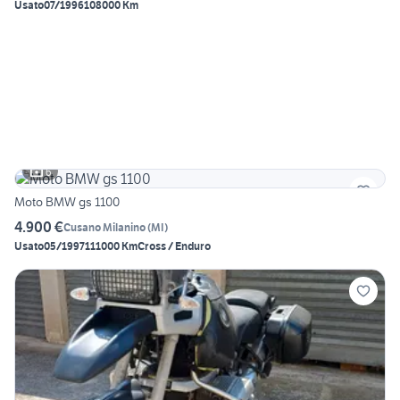
Usato
07/1996
108000 Km
6
Moto BMW gs 1100
4.900 €
Cusano Milanino
(
MI
)
Usato
05/1997
111000 Km
Cross / Enduro