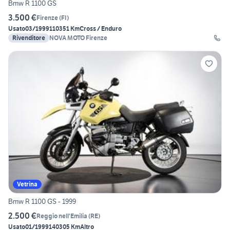
Bmw R 1100 GS
3.500 €
Firenze
(
FI
)
Usato
03/1999
110351 Km
Cross / Enduro
Rivenditore
NOVA MOTO Firenze
Vetrina
Bmw R 1100 GS - 1999
2.500 €
Reggio nell'Emilia
(
RE
)
Usato
01/1999
140305 Km
Altro