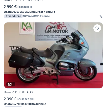
BMW R 1100 GS R 1100 GS
2.990 €
Firenze
(
FI
)
Usato
09/1995
99571 Km
Cross / Enduro
Rivenditore
NOVA MOTO Firenze
7
Bmw R 1100 RT ABS
2.390 €
Brusasco
(
TO
)
Usato
06/2000
61200 Km
Turismo