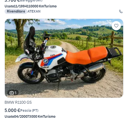
3.700 €
Bareggio
(
MI
)
Usato
11/1994
110000 Km
Turismo
Rivenditore
ATEXAN
5
BMW R1100 GS
5.000 €
Pescia
(
PT
)
Usato
04/2000
73000 Km
Turismo