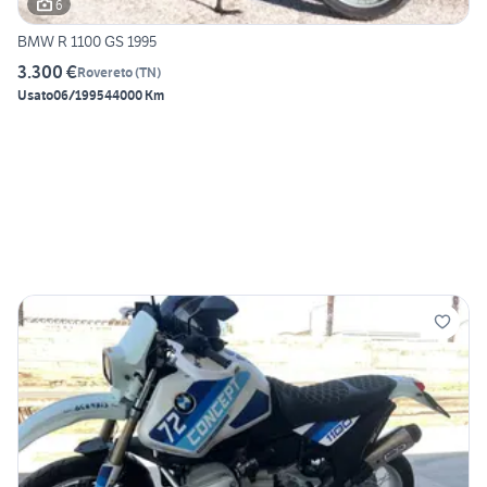
6
BMW R 1100 GS 1995
3.300 €
Rovereto
(
TN
)
Usato
06/1995
44000 Km