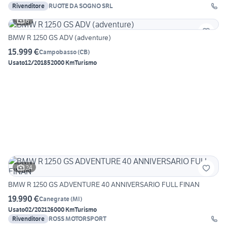
Rivenditore
RUOTE DA SOGNO SRL
6
BMW R 1250 GS ADV (adventure)
15.999 €
Campobasso
(
CB
)
Usato
12/2018
52000 Km
Turismo
24
BMW R 1250 GS ADVENTURE 40 ANNIVERSARIO FULL FINAN
19.990 €
Canegrate
(
MI
)
Usato
02/2021
26000 Km
Turismo
Rivenditore
ROSS MOTORSPORT