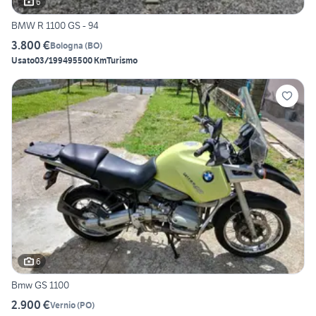
6
BMW R 1100 GS - 94
3.800 €
Bologna
(
BO
)
Usato
03/1994
95500 Km
Turismo
6
Bmw GS 1100
2.900 €
Vernio
(
PO
)