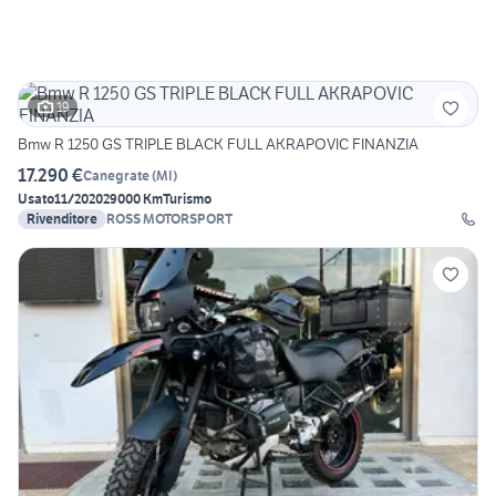
19
Bmw R 1250 GS TRIPLE BLACK FULL AKRAPOVIC FINANZIA
17.290 €
Canegrate
(
MI
)
Usato
11/2020
29000 Km
Turismo
Rivenditore
ROSS MOTORSPORT