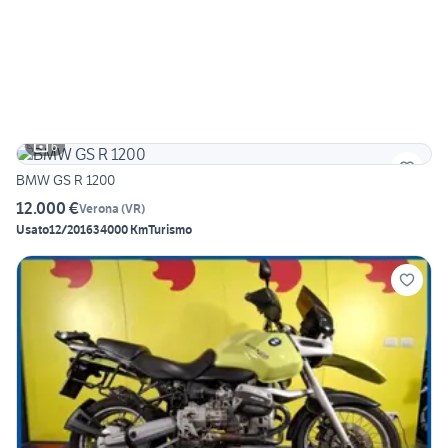
6
BMW GS R 1200
12.000 €
Verona
(
VR
)
Usato
12/2016
34000 Km
Turismo