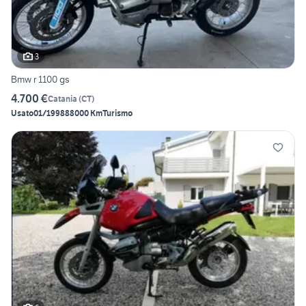
3
Bmw r 1100 gs
4.700 €
Catania
(
CT
)
Usato
01/1998
88000 Km
Turismo