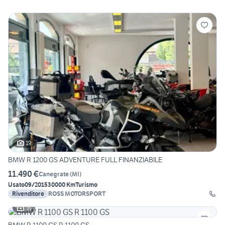
19
BMW R 1200 GS ADVENTURE FULL FINANZIABILE
11.490 €
Canegrate
(
MI
)
Usato
09/2015
30000 Km
Turismo
Rivenditore
ROSS MOTORSPORT
16