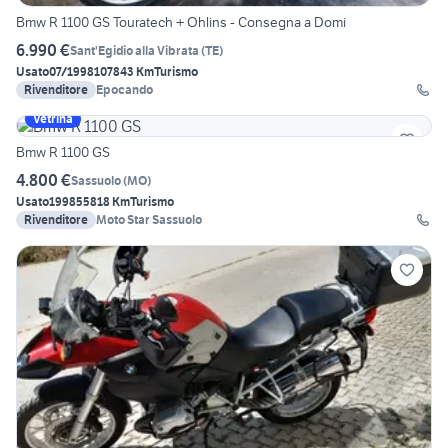
Bmw R 1100 GS Touratech + Ohlins - Consegna a Domi
6.990 €
Sant'Egidio alla Vibrata
(
TE
)
Usato
07/1998
107843 Km
Turismo
Rivenditore
Epocando
Vetrina
Bmw R 1100 GS
4.800 €
Sassuolo
(
MO
)
Usato
1998
55818 Km
Turismo
Rivenditore
Moto Star Sassuolo