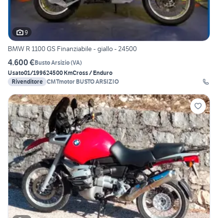
9
BMW R 1100 GS Finanziabile - giallo - 24500
4.600 €
Busto Arsizio
(
VA
)
Usato
01/1996
24500 Km
Cross / Enduro
Rivenditore
CMTmotor BUSTO ARSIZIO