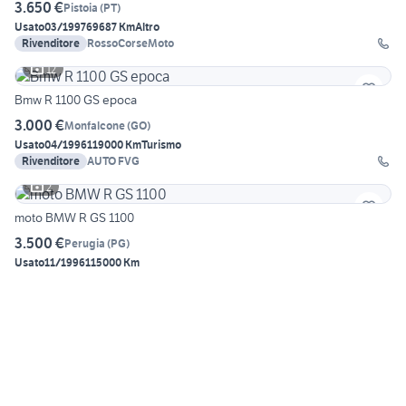
3.650 €
Pistoia
(
PT
)
Usato
03/1997
69687 Km
Altro
Rivenditore
RossoCorseMoto
12
Bmw R 1100 GS epoca
3.000 €
Monfalcone
(
GO
)
Usato
04/1996
119000 Km
Turismo
Rivenditore
AUTO FVG
2
moto BMW R GS 1100
3.500 €
Perugia
(
PG
)
Usato
11/1996
115000 Km