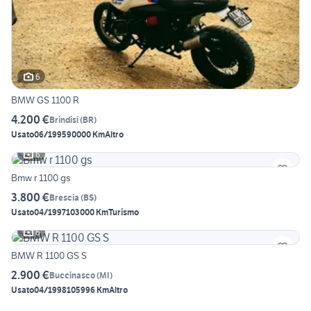
6
BMW GS 1100 R
4.200 €
Brindisi
(
BR
)
Usato
06/1995
90000 Km
Altro
6
Bmw r 1100 gs
3.800 €
Brescia
(
BS
)
Usato
04/1997
103000 Km
Turismo
6
BMW R 1100 GS S
2.900 €
Buccinasco
(
MI
)
Usato
04/1998
105996 Km
Altro