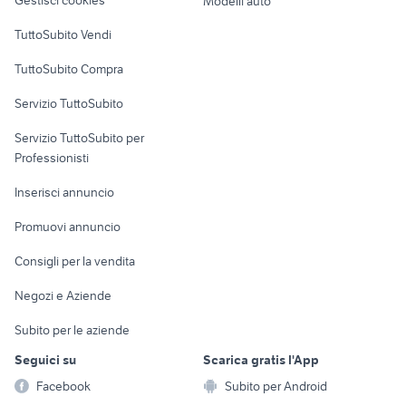
Gestisci cookies
Modelli auto
Case vacanza
TuttoSubito Vendi
Uffici e Locali
TuttoSubito Compra
commerciali
Servizio TuttoSubito
elettronica
per la casa e la
sports e hobby
Servizio TuttoSubito per
persona
Informatica
Animali
Professionisti
Arredamento e
Console e
Accessori per
Casalinghi
Inserisci annuncio
Videogiochi
animali
Elettrodomestici
Promuovi annuncio
Audio/Video
Musica e Film
Giardino e Fai da te
Consigli per la vendita
Fotografia
Libri e Riviste
Abbigliamento e
Negozi e Aziende
Telefonia
Strumenti Musicali
Accessori
Subito per le aziende
Sports
Tutto per i bambini
Seguici su
Scarica gratis l'App
Biciclette
Facebook
Subito per Android