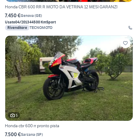
Honda CBR 600 RR R MOTO DA VETRINA 12 MESI GARANZI
7.450 €
Genova
(
GE
)
Usato
04/2013
44500 Km
Sport
Rivenditore
TECNOMOTO
5
Honda cbr 600 rr pronto pista
7.500 €
Sarzana
(
SP
)