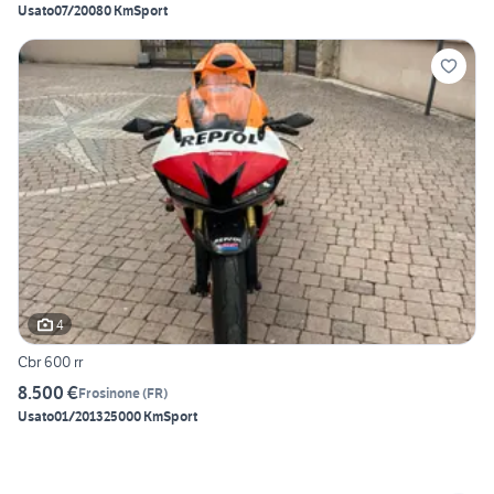
Usato
07/2008
0 Km
Sport
4
Cbr 600 rr
8.500 €
Frosinone
(
FR
)
Usato
01/2013
25000 Km
Sport