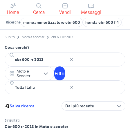
Home
Cerca
Vendi
Messaggi
monoammortizzatore cbr 600
honda cbr 600 f 4
xr 
Ricerche
Subito
Moto e scooter
cbr 600 rr 2013
Cosa cerchi?
Moto e
Filtri
Scooter
Salva ricerca
Dal più recente
3 risultati
Cbr 600 rr 2013 in Moto e scooter