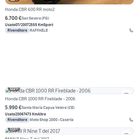
Honda CBR 600 RR moto2
6.700 €
San Severo
(
FG
)
Usato
07/2007
2555 Km
Sport
Rivenditore
RAFFAELE
9
Honda CBR 1000 RR Fireblade - 2006
5.990 €
Santa Maria Capua Vetere
(
CE
)
Usato
2006
7473 Km
Altro
Rivenditore
Moto Shop 2000 - Caserta
6