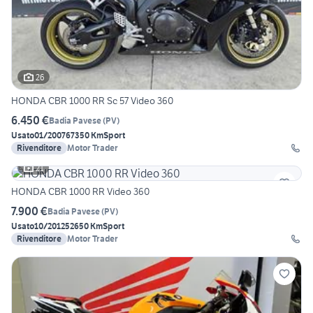
26
HONDA CBR 1000 RR Sc 57 Video 360
6.450 €
Badia Pavese
(
PV
)
Usato
01/2007
67350 Km
Sport
Rivenditore
Motor Trader
21
HONDA CBR 1000 RR Video 360
7.900 €
Badia Pavese
(
PV
)
Usato
10/2012
52650 Km
Sport
Rivenditore
Motor Trader