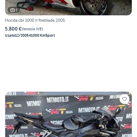
6
Honda cbr 1000 rr fireblade 2005
5.800 €
Venezia
(
VE
)
Usato
12/2005
41000 Km
Sport