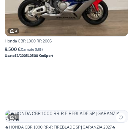
4
Honda CBR 1000 RR 2005
9.500 €
Carnate
(
MB
)
Usato
12/2005
10500 Km
Sport
6
🔥HONDA CBR 1000 RR-R FIREBLADE SP|GARANZIA 2027🔥