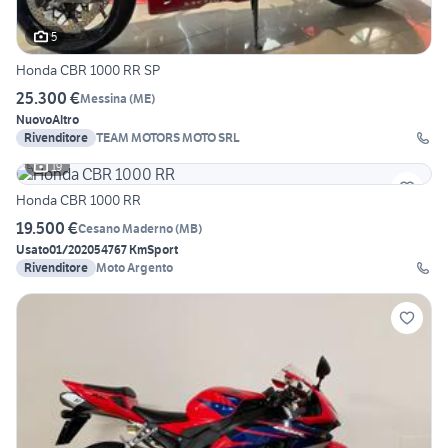
5
Honda CBR 1000 RR SP
25.300 €
Messina
(
ME
)
Nuovo
Altro
Rivenditore
TEAM MOTORS MOTO SRL
19
Honda CBR 1000 RR
19.500 €
Cesano Maderno
(
MB
)
Usato
01/2020
54767 Km
Sport
Rivenditore
Moto Argento