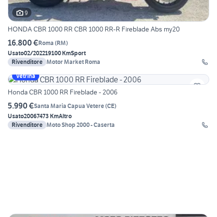
9
HONDA CBR 1000 RR CBR 1000 RR-R Fireblade Abs my20
16.800 €
Roma
(
RM
)
Usato
02/2022
19100 Km
Sport
Rivenditore
Motor Market Roma
Vetrina
Honda CBR 1000 RR Fireblade - 2006
5.990 €
Santa Maria Capua Vetere
(
CE
)
Usato
2006
7473 Km
Altro
Rivenditore
Moto Shop 2000 - Caserta