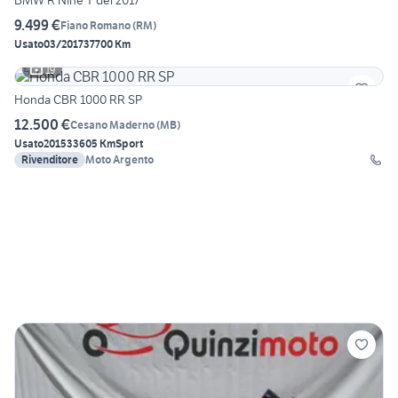
BMW R Nine T del 2017
9.499 €
Fiano Romano
(
RM
)
Usato
03/2017
37700 Km
19
Honda CBR 1000 RR SP
12.500 €
Cesano Maderno
(
MB
)
Usato
2015
33605 Km
Sport
Rivenditore
Moto Argento