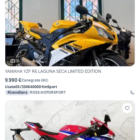
16
YAMAHA YZF R6 LAGUNA SECA LIMITED EDITION
9.990 €
Canegrate
(
MI
)
Usato
03/2008
40000 Km
Sport
Rivenditore
ROSS MOTORSPORT