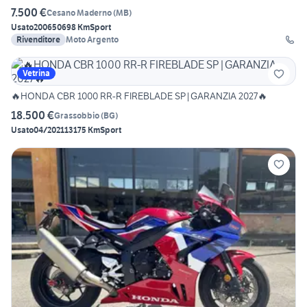
7.500 €
Cesano Maderno
(
MB
)
Usato
2006
50698 Km
Sport
Rivenditore
Moto Argento
Vetrina
🔥HONDA CBR 1000 RR-R FIREBLADE SP|GARANZIA 2027🔥
18.500 €
Grassobbio
(
BG
)
Usato
04/2021
13175 Km
Sport