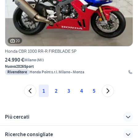
20
Honda CBR 1000 RR-R FIREBLADE SP
24.990 €
Milano
(
MI
)
Nuovo
2026
Sport
Rivenditore
Honda Point s.r.l. Milano - Monza
1
2
3
4
5
Più cercati
Correlati
Richerche simili
Suggerimenti
Ricerche consigliate