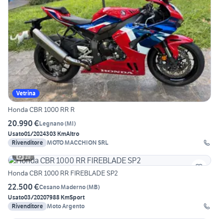
Vetrina
Honda CBR 1000 RR R
20.990 €
Legnano
(
MI
)
Usato
01/2024
303 Km
Altro
Rivenditore
MOTO MACCHION SRL
19
Honda CBR 1000 RR FIREBLADE SP2
22.500 €
Cesano Maderno
(
MB
)
Usato
03/2020
7988 Km
Sport
Rivenditore
Moto Argento