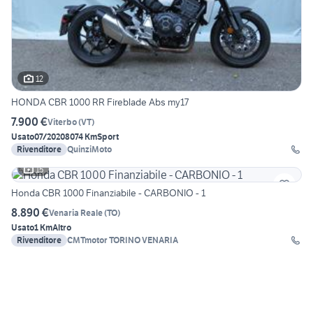
12
HONDA CBR 1000 RR Fireblade Abs my17
7.900 €
Viterbo
(
VT
)
Usato
07/2020
8074 Km
Sport
Rivenditore
QuinziMoto
15
Honda CBR 1000 Finanziabile - CARBONIO - 1
8.890 €
Venaria Reale
(
TO
)
Usato
1 Km
Altro
Rivenditore
CMTmotor TORINO VENARIA