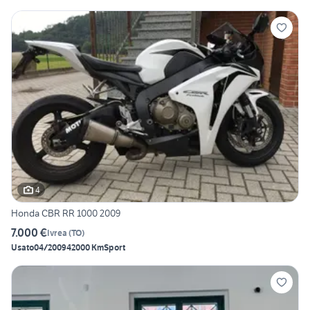
4
Honda CBR RR 1000 2009
7.000 €
Ivrea
(
TO
)
Usato
04/2009
42000 Km
Sport