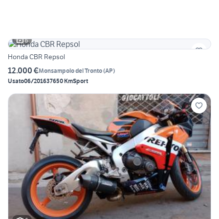
6
Honda CBR Repsol
12.000 €
Monsampolo del Tronto
(
AP
)
Usato
06/2016
37650 Km
Sport