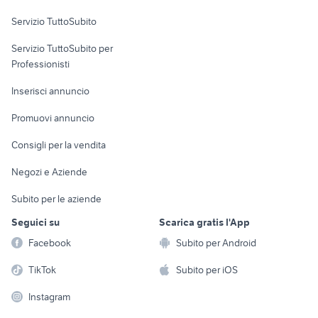
Servizio TuttoSubito
elettronica
per la casa e la
sports e hobby
Servizio TuttoSubito per
persona
Informatica
Animali
Professionisti
Arredamento e
Console e
Accessori per
Casalinghi
Inserisci annuncio
Videogiochi
animali
Elettrodomestici
Promuovi annuncio
Audio/Video
Musica e Film
Giardino e Fai da te
Consigli per la vendita
Fotografia
Libri e Riviste
Abbigliamento e
Negozi e Aziende
Telefonia
Strumenti Musicali
Accessori
Subito per le aziende
Sports
Tutto per i bambini
Seguici su
Scarica gratis l'App
Biciclette
Facebook
Subito per Android
Collezionismo
TikTok
Subito per iOS
Instagram