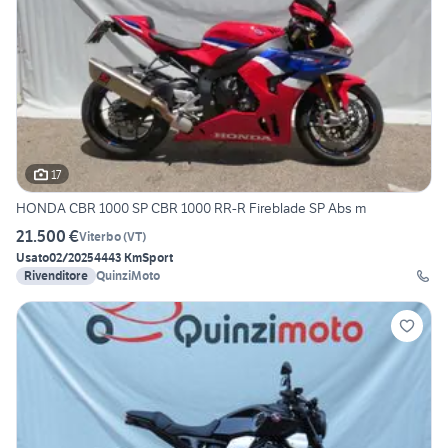
17
HONDA CBR 1000 SP CBR 1000 RR-R Fireblade SP Abs m
21.500 €
Viterbo
(
VT
)
Usato
02/2025
4443 Km
Sport
Rivenditore
QuinziMoto