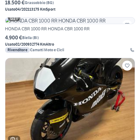
18.500 €
Grassobbio
(
BG
)
Usato
04/2021
13175 Km
Sport
8
HONDA CBR 1000 RR HONDA CBR 1000 RR
4.900 €
Biella
(
BI
)
Usato
02/2009
32774 Km
Altro
Rivenditore
Camatti Moto e Cicli
6