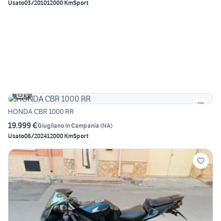
Usato
03/2010
12000 Km
Sport
6
HONDA CBR 1000 RR
19.999 €
Giugliano in Campania
(
NA
)
Usato
06/2024
12000 Km
Sport