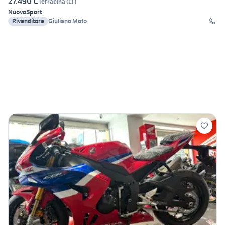
27.490 €
Terracina
(
LT
)
Nuovo
Sport
Rivenditore
Giuliano Moto