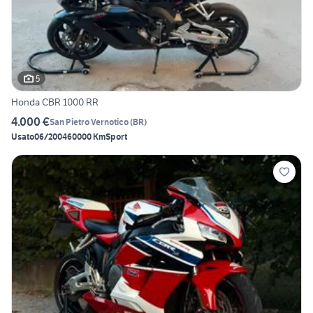
5
Honda CBR 1000 RR
4.000 €
San Pietro Vernotico
(
BR
)
Usato
06/2004
60000 Km
Sport