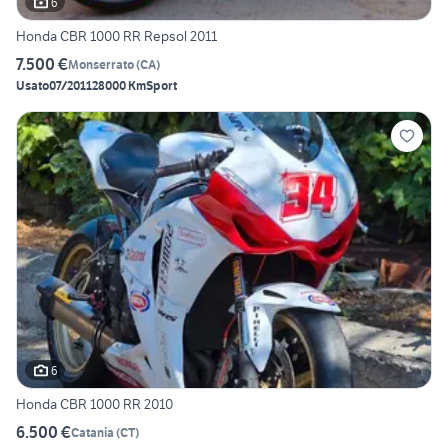
6
Honda CBR 1000 RR Repsol 2011
7.500 €
Monserrato
(
CA
)
Usato
07/2011
28000 Km
Sport
6
Honda CBR 1000 RR 2010
6.500 €
Catania
(
CT
)