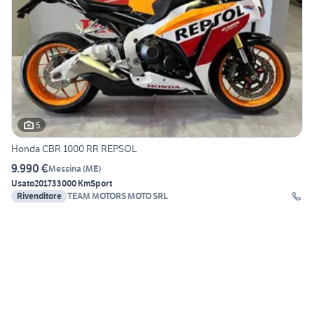
5
Honda CBR 1000 RR REPSOL
9.990 €
Messina
(
ME
)
Usato
2017
33000 Km
Sport
Rivenditore
TEAM MOTORS MOTO SRL