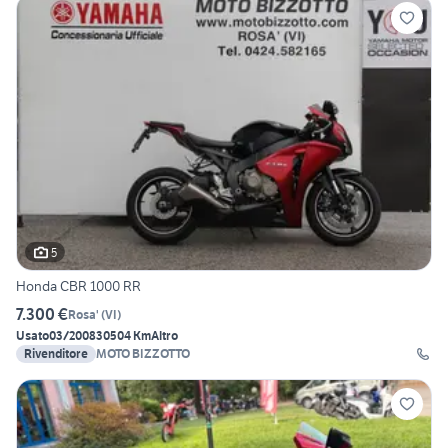
5
Honda CBR 1000 RR
7.300 €
Rosa'
(
VI
)
Usato
03/2008
30504 Km
Altro
Rivenditore
MOTO BIZZOTTO