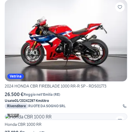
Vetrina
2024 HONDA CBR FIREBLADE 1000 RR-R SP - RDS01773
26.500 €
Reggio nell'Emilia
(
RE
)
Usato
01/2024
2297 Km
Altro
Rivenditore
RUOTE DA SOGNO SRL
3
Honda CBR 1000 RR