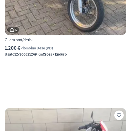
6
Gilera smt/derbi
1.200 €
Piombino Dese
(
PD
)
Usato
12/2005
21249 Km
Cross / Enduro