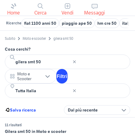
Home
Cerca
Vendi
Messaggi
fiat 1100 anni 50
piaggio ape 50
hm cre 50
italjet
Ricerche
Subito
Moto e scooter
gilera smt 50
Cosa cerchi?
Moto e
Filtri
Scooter
Salva ricerca
Dal più recente
11 risultati
Gilera smt 50 in Moto e scooter