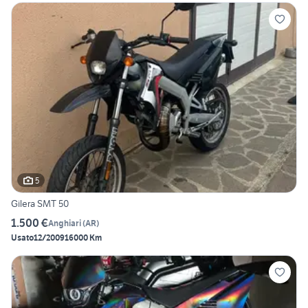
5
Gilera SMT 50
1.500 €
Anghiari
(
AR
)
Usato
12/2009
16000 Km