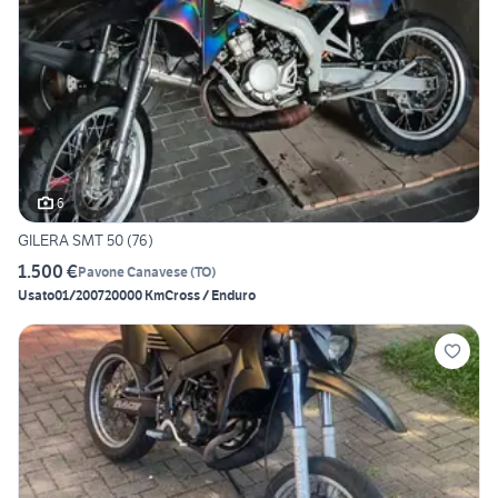
6
GILERA SMT 50 (76)
1.500 €
Pavone Canavese
(
TO
)
Usato
01/2007
20000 Km
Cross / Enduro