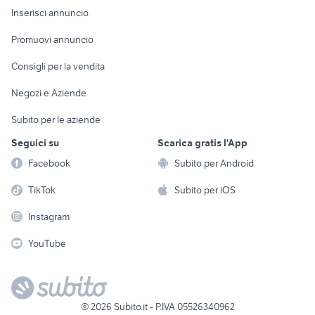
Console e
Accessori per
Casalinghi
Inserisci annuncio
Videogiochi
animali
Elettrodomestici
Promuovi annuncio
Audio/Video
Musica e Film
Giardino e Fai da te
Consigli per la vendita
Fotografia
Libri e Riviste
Abbigliamento e
Negozi e Aziende
Telefonia
Strumenti Musicali
Accessori
Subito per le aziende
Sports
Tutto per i bambini
Seguici su
Scarica gratis l'App
Biciclette
Facebook
Subito per Android
Collezionismo
TikTok
Subito per iOS
Instagram
YouTube
©
2026
Subito.it - P.IVA 05526340962