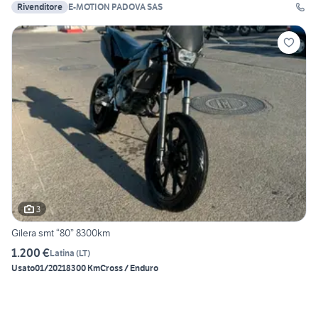
Rivenditore
E-MOTION PADOVA SAS
3
Gilera smt “80” 8300km
1.200 €
Latina
(
LT
)
Usato
01/2021
8300 Km
Cross / Enduro