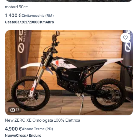
motard 50cc
1.400 €
Civitavecchia
(
RM
)
Usato
03/2017
29000 Km
Altro
13
New ZERO XE Omologata 100% Elettrica
4.900 €
Abano Terme
(
PD
)
Nuovo
Cross / Enduro