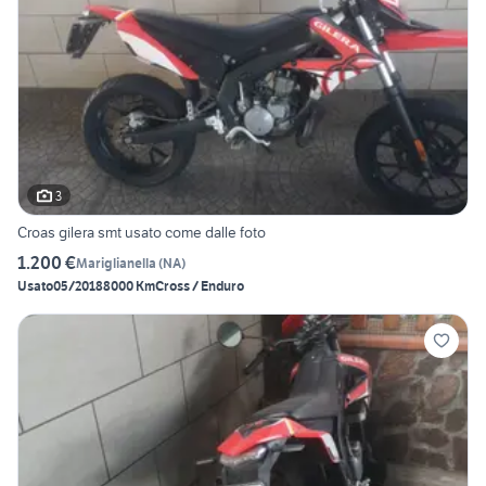
3
Croas gilera smt usato come dalle foto
1.200 €
Mariglianella
(
NA
)
Usato
05/2018
8000 Km
Cross / Enduro