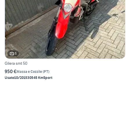
5
Gilera smt 50
950 €
Massa e Cozzile
(
PT
)
Usato
10/2015
30545 Km
Sport