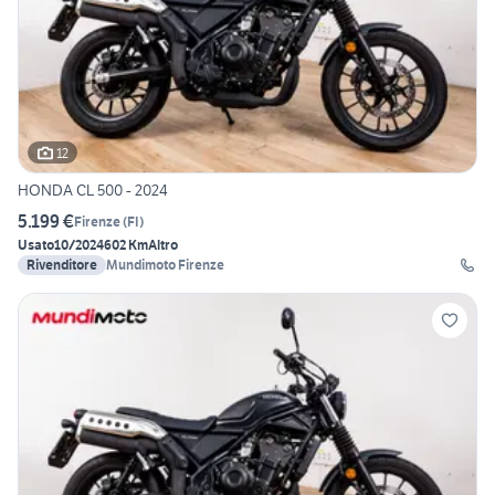
12
HONDA CL 500 - 2024
5.199 €
Firenze
(
FI
)
Usato
10/2024
602 Km
Altro
Rivenditore
Mundimoto Firenze