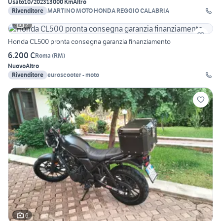
Usato
10/2023
13000 Km
Altro
Rivenditore
MARTINO MOTO HONDA REGGIO CALABRIA
2
Honda CL500 pronta consegna garanzia finanziamento
6.200 €
Roma
(
RM
)
Nuovo
Altro
Rivenditore
euroscooter - moto
6