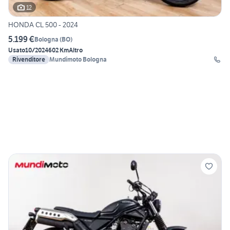
12
HONDA CL 500 - 2024
5.199 €
Bologna
(
BO
)
Usato
10/2024
602 Km
Altro
Rivenditore
Mundimoto Bologna