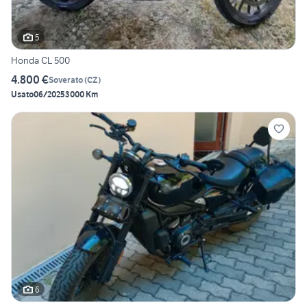
5
Honda CL 500
4.800 €
Soverato
(
CZ
)
Usato
06/2025
3000 Km
6