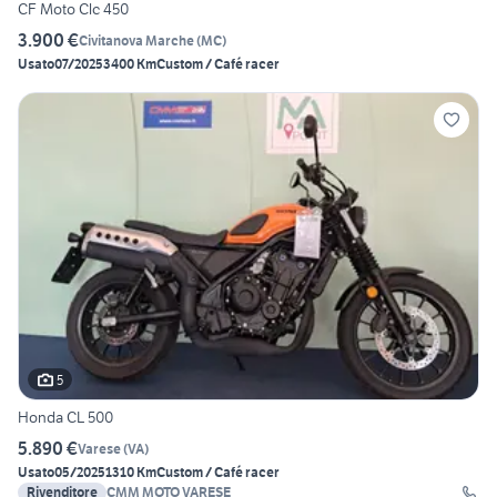
CF Moto Clc 450
3.900 €
Civitanova Marche
(
MC
)
Usato
07/2025
3400 Km
Custom / Café racer
5
Honda CL 500
5.890 €
Varese
(
VA
)
Usato
05/2025
1310 Km
Custom / Café racer
Rivenditore
CMM MOTO VARESE