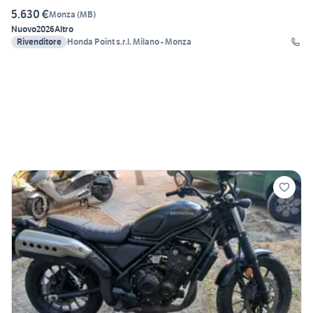
5.630 €
Monza
(
MB
)
Nuovo
2026
Altro
Rivenditore
Honda Point s.r.l. Milano - Monza