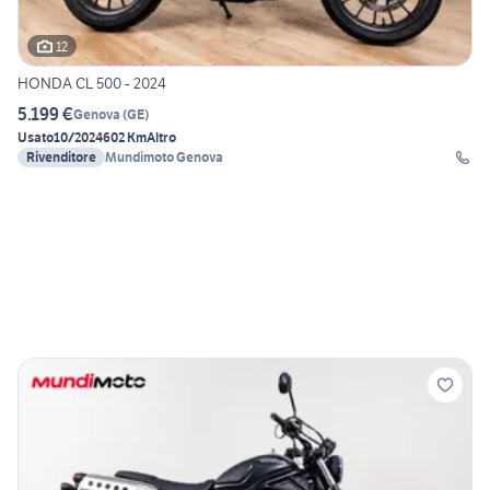
12
HONDA CL 500 - 2024
5.199 €
Genova
(
GE
)
Usato
10/2024
602 Km
Altro
Rivenditore
Mundimoto Genova