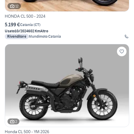
12
HONDA CL 500 - 2024
5.199 €
Catania
(
CT
)
Usato
10/2024
602 Km
Altro
Rivenditore
Mundimoto Catania
2
Honda CL 500 - YM 2026