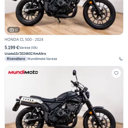
12
HONDA CL 500 - 2024
5.199 €
Varese
(
VA
)
Usato
10/2024
602 Km
Altro
Rivenditore
Mundimoto Varese