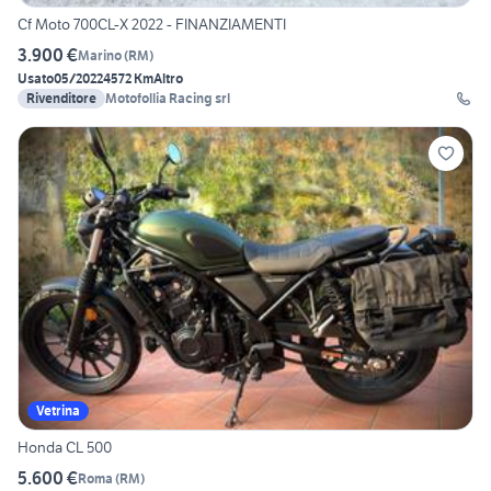
Cf Moto 700CL-X 2022 - FINANZIAMENTI
3.900 €
Marino
(
RM
)
Usato
05/2022
4572 Km
Altro
Rivenditore
Motofollia Racing srl
Vetrina
Honda CL 500
5.600 €
Roma
(
RM
)