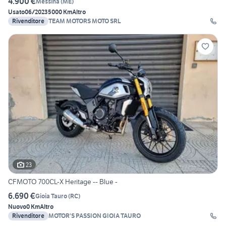
4.900 €
Messina
(
ME
)
Usato
06/2023
5000 Km
Altro
Rivenditore
TEAM MOTORS MOTO SRL
23
CFMOTO 700CL-X Heritage -- Blue -
6.690 €
Gioia Tauro
(
RC
)
Nuovo
0 Km
Altro
Rivenditore
MOTOR'S PASSION GIOIA TAURO