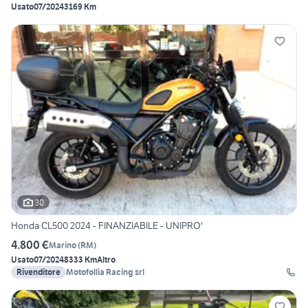
Usato
07/2024
3169 Km
30
Honda CL500 2024 - FINANZIABILE - UNIPRO'
4.800 €
Marino
(
RM
)
Usato
07/2024
8333 Km
Altro
Rivenditore
Motofollia Racing srl