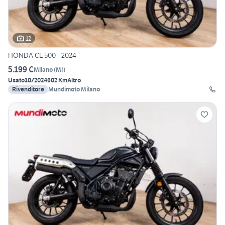
12
HONDA CL 500 - 2024
5.199 €
Milano
(
MI
)
Usato
10/2024
602 Km
Altro
Rivenditore
Mundimoto Milano