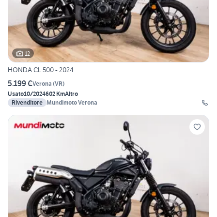
12
HONDA CL 500 - 2024
5.199 €
Verona
(
VR
)
Usato
10/2024
602 Km
Altro
Rivenditore
Mundimoto Verona