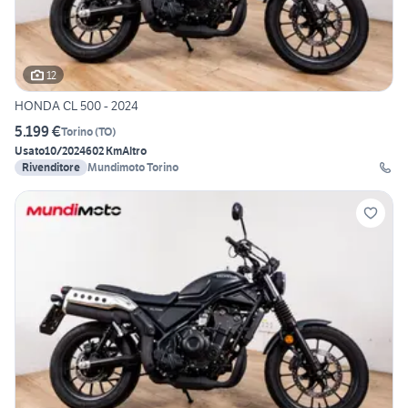
12
HONDA CL 500 - 2024
5.199 €
Torino
(
TO
)
Usato
10/2024
602 Km
Altro
Rivenditore
Mundimoto Torino