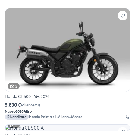
2
Honda CL 500 - YM 2026
5.630 €
Milano
(
MI
)
Nuovo
2026
Altro
Rivenditore
Honda Point s.r.l. Milano - Monza
5