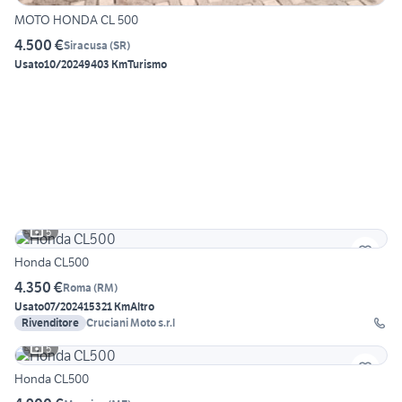
MOTO HONDA CL 500
4.500 €
Siracusa
(
SR
)
Usato
10/2024
9403 Km
Turismo
5
Honda CL500
4.350 €
Roma
(
RM
)
Usato
07/2024
15321 Km
Altro
Rivenditore
Cruciani Moto s.r.l
5
Honda CL500