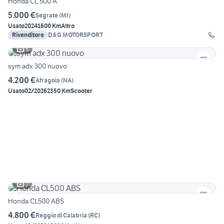
Honda CL 500 A
5.000 €
Segrate
(
MI
)
Usato
2024
1600 Km
Altro
Rivenditore
D&G MOTORSPORT
5
sym adx 300 nuovo
4.200 €
Afragola
(
NA
)
Usato
02/2026
2350 Km
Scooter
7
Honda CL500 ABS
4.800 €
Reggio di Calabria
(
RC
)