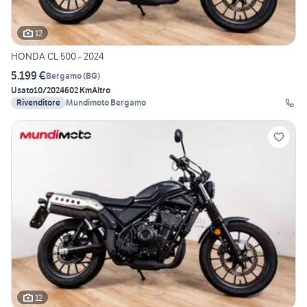
12
HONDA CL 500 - 2024
5.199 €
Bergamo
(
BG
)
Usato
10/2024
602 Km
Altro
Rivenditore
Mundimoto Bergamo
12