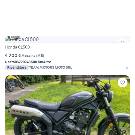
8
Honda CL500
4.200 €
Messina
(
ME
)
Usato
03/2024
9600 Km
Altro
Rivenditore
TEAM MOTORS MOTO SRL