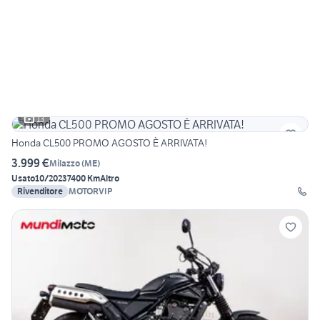
13
Honda CL500 PROMO AGOSTO È ARRIVATA!
3.999 €
Milazzo
(
ME
)
Usato
10/2023
7400 Km
Altro
Rivenditore
MOTORVIP