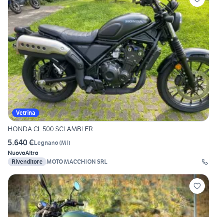
Vetrina
HONDA CL 500 SCLAMBLER
5.640 €
Legnano
(
MI
)
Nuovo
Altro
Rivenditore
MOTO MACCHION SRL