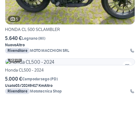
5
HONDA CL 500 SCLAMBLER
5.640 €
Legnano
(
MI
)
Nuovo
Altro
Rivenditore
MOTO MACCHION SRL
15
Honda CL500 - 2024
5.000 €
Campodarsego
(
PD
)
Usato
03/2024
9417 Km
Altro
Rivenditore
Mototecnica Shop