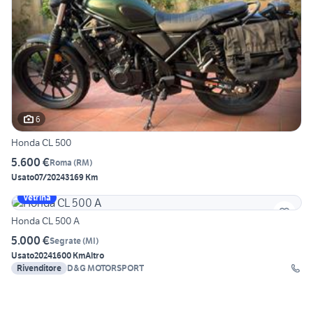
6
Honda CL 500
5.600 €
Roma
(
RM
)
Usato
07/2024
3169 Km
Vetrina
Honda CL 500 A
5.000 €
Segrate
(
MI
)
Usato
2024
1600 Km
Altro
Rivenditore
D&G MOTORSPORT