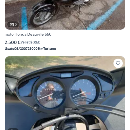
6
moto Honda Deauville 650
2.500 €
Velletri
(
RM
)
Usato
06/2007
28000 Km
Turismo