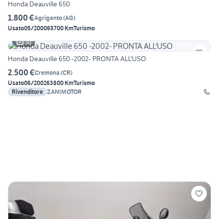
Honda Deauville 650
1.800 €
Agrigento
(
AG
)
Usato
05/2000
65700 Km
Turismo
30
Honda Deauville 650 -2002- PRONTA ALL'USO
2.500 €
Cremona
(
CR
)
Usato
06/2002
63800 Km
Turismo
Rivenditore
ZANIMOTOR