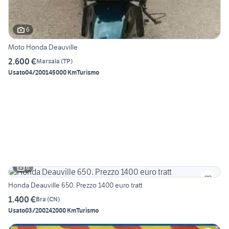
6
Moto Honda Deauville
2.600 €
Marsala
(
TP
)
Usato
04/2001
45000 Km
Turismo
6
Honda Deauville 650. Prezzo 1400 euro tratt
1.400 €
Bra
(
CN
)
Usato
03/2002
42000 Km
Turismo