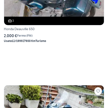
3
Honda Deauville 650
2.000 €
Fermo
(
FM
)
Usato
12/1999
27900 Km
Turismo