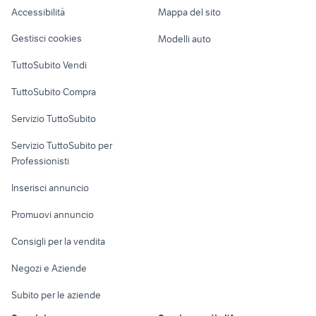
Accessibilità
Mappa del sito
Loft, mansarde e
Veicoli commerciali
altro
Gestisci cookies
Modelli auto
Case vacanza
TuttoSubito Vendi
Uffici e Locali
TuttoSubito Compra
commerciali
Servizio TuttoSubito
elettronica
per la casa e la
sports e hobby
Servizio TuttoSubito per
persona
Informatica
Animali
Professionisti
Arredamento e
Console e
Accessori per
Casalinghi
Inserisci annuncio
Videogiochi
animali
Elettrodomestici
Promuovi annuncio
Audio/Video
Musica e Film
Giardino e Fai da te
Consigli per la vendita
Fotografia
Libri e Riviste
Abbigliamento e
Negozi e Aziende
Telefonia
Strumenti Musicali
Accessori
Subito per le aziende
Sports
Tutto per i bambini