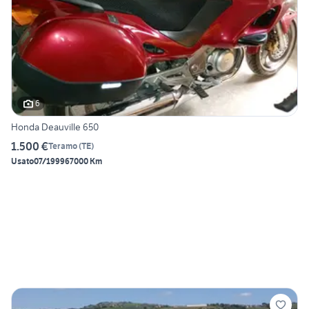
6
Honda Deauville 650
1.500 €
Teramo
(
TE
)
Usato
07/1999
67000 Km