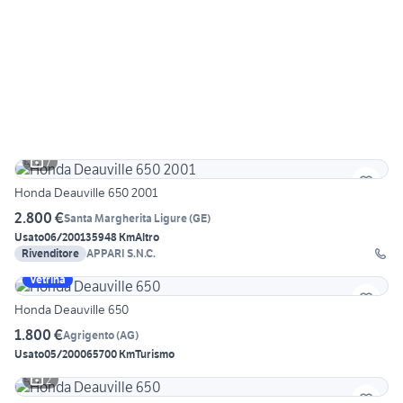
7
Honda Deauville 650 2001
2.800 €
Santa Margherita Ligure
(
GE
)
Usato
06/2001
35948 Km
Altro
Rivenditore
APPARI S.N.C.
Vetrina
Honda Deauville 650
1.800 €
Agrigento
(
AG
)
Usato
05/2000
65700 Km
Turismo
2