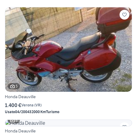
5
Honda Deauville
1.400 €
Verona
(
VR
)
Usato
04/2004
32000 Km
Turismo
6
Honda Deauville