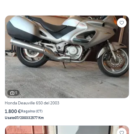
5
Honda Deauville 650 del 2003
1.800 €
Ragalna
(
CT
)
Usato
07/2003
32577 Km