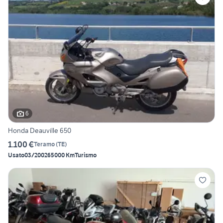
6
Honda Deauville 650
1.100 €
Teramo
(
TE
)
Usato
03/2002
65000 Km
Turismo