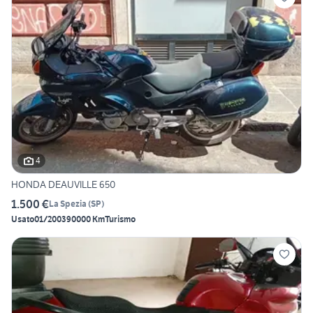
4
HONDA DEAUVILLE 650
1.500 €
La Spezia
(
SP
)
Usato
01/2003
90000 Km
Turismo