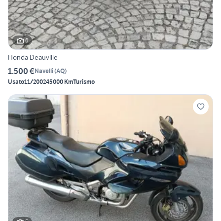
6
Honda Deauville
1.500 €
Navelli
(
AQ
)
Usato
11/2002
45000 Km
Turismo