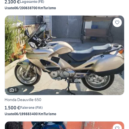
2.100 €
Lagosanto
(
FE
)
Usato
06/2006
38700 Km
Turismo
6
Honda Deauville 650
1.500 €
Falerone
(
FM
)
Usato
06/1998
83400 Km
Turismo