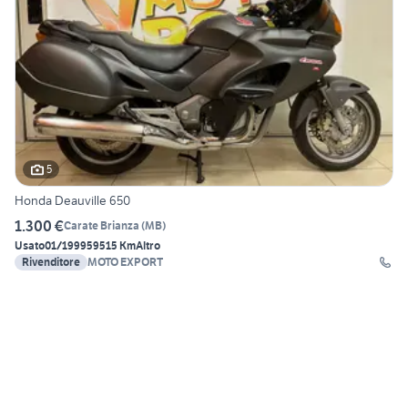
5
Honda Deauville 650
1.300 €
Carate Brianza
(
MB
)
Usato
01/1999
59515 Km
Altro
Rivenditore
MOTO EXPORT