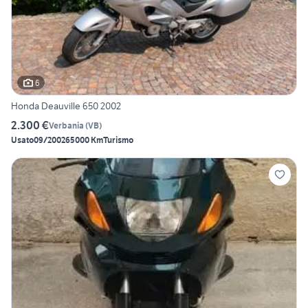
6
Honda Deauville 650 2002
2.300 €
Verbania
(
VB
)
Usato
09/2002
65000 Km
Turismo