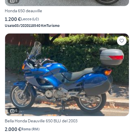
5
Honda 650 deauville
1.200 €
Lecco
(
LC
)
Usato
03/2020
118540 Km
Turismo
6
Bella Honda Deauville 650 BLU del 2003
2.000 €
Roma
(
RM
)