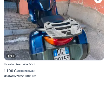
4
Honda Deauville 650
1.100 €
Messina
(
ME
)
Usato
01/2005
55000 Km