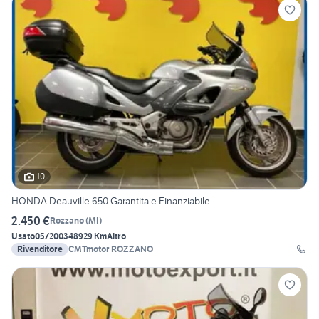
10
HONDA Deauville 650 Garantita e Finanziabile
2.450 €
Rozzano
(
MI
)
Usato
05/2003
48929 Km
Altro
Rivenditore
CMTmotor ROZZANO