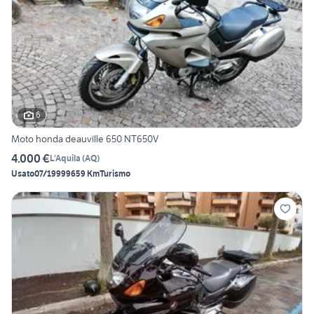
6
Moto honda deauville 650 NT650V
4.000 €
L'Aquila
(
AQ
)
Usato
07/1999
9659 Km
Turismo