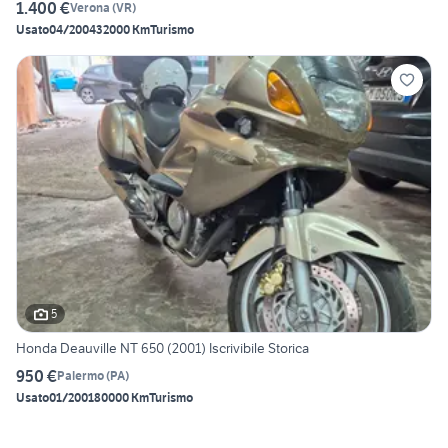
1.400 €
Verona
(
VR
)
Usato
04/2004
32000 Km
Turismo
5
Honda Deauville NT 650 (2001) Iscrivibile Storica
950 €
Palermo
(
PA
)
Usato
01/2001
80000 Km
Turismo