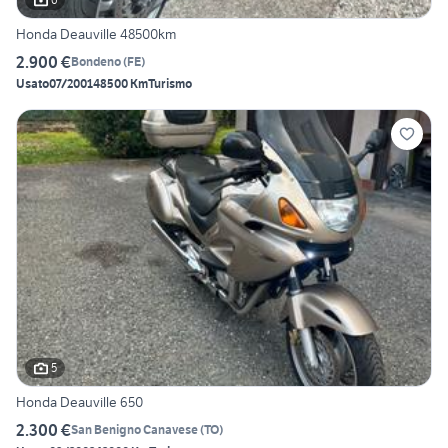
Honda Deauville 48500km
2.900 €
Bondeno
(
FE
)
Usato
07/2001
48500 Km
Turismo
5
Honda Deauville 650
2.300 €
San Benigno Canavese
(
TO
)