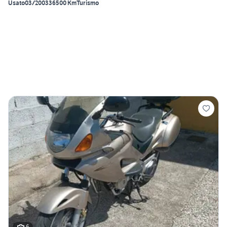
Usato
03/2003
36500 Km
Turismo
6