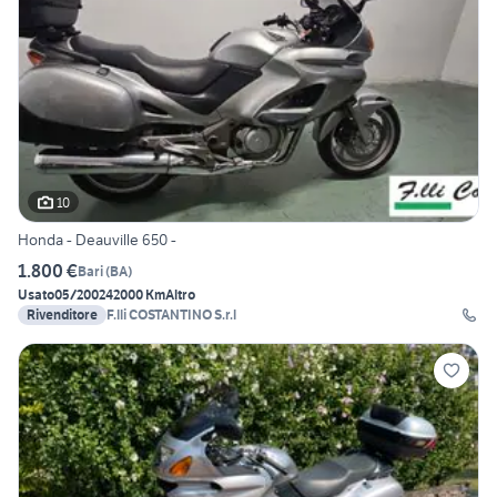
10
Honda - Deauville 650 -
1.800 €
Bari
(
BA
)
Usato
05/2002
42000 Km
Altro
Rivenditore
F.lli COSTANTINO S.r.l