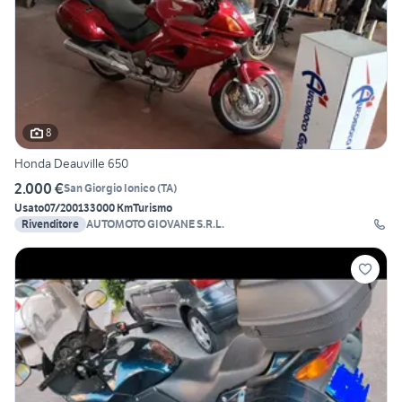
8
Honda Deauville 650
2.000 €
San Giorgio Ionico
(
TA
)
Usato
07/2001
33000 Km
Turismo
Rivenditore
AUTOMOTO GIOVANE S.R.L.