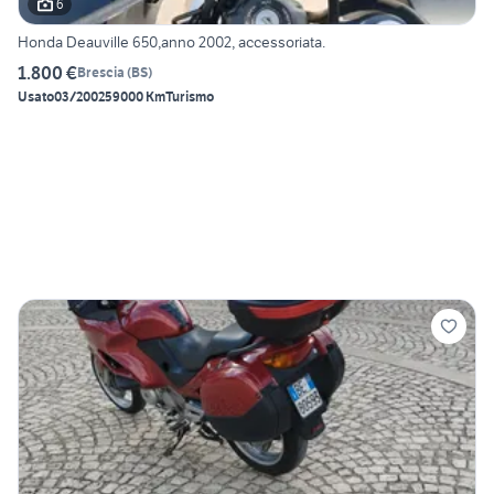
6
Honda Deauville 650,anno 2002, accessoriata.
1.800 €
Brescia
(
BS
)
Usato
03/2002
59000 Km
Turismo