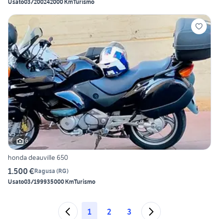
Usato
03/2002
42000 Km
Turismo
6
honda deauville 650
1.500 €
Ragusa
(
RG
)
Usato
03/1999
35000 Km
Turismo
1
2
3