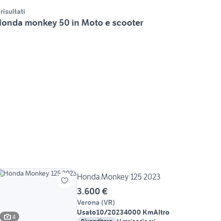
 risultati
onda monkey 50 in Moto e scooter
Honda Monkey 125 2023
3.600 €
Verona
(
VR
)
Usato
10/2023
4000 Km
Altro
4