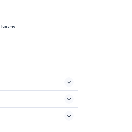
Turismo
ata
yamaha yzf r125
vespa 125 usata bari
sports e hobby