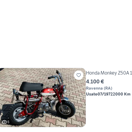
Honda Monkey Z50A 19
4.100 €
Ravenna
(
RA
)
Usato
07/1972
2000 Km
6