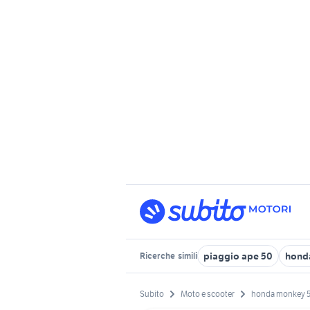
piaggio ape 50
hond
Ricerche
simili
Subito
Moto e scooter
honda monkey 