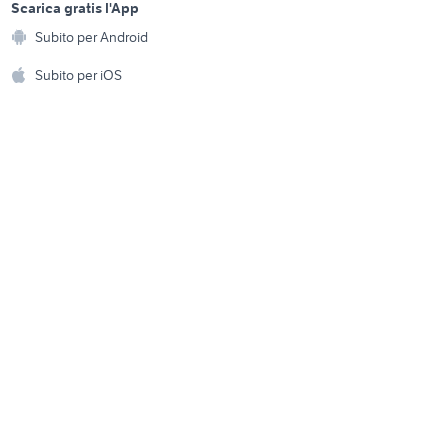
a
Scarica gratis l'App
moto usate castellarano
Animali
Subito per Android
ento e
moto usate san giovanni
Accessori per animali
hi
Subito per iOS
lupatoto
Musica e Film
omestici
Libri e Riviste
e Fai da te
Strumenti Musicali
amento e
ri
Sports
 i bambini
Biciclette
Collezionismo