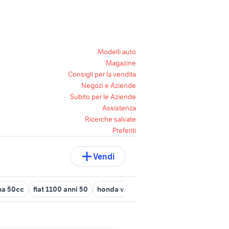
Modelli auto
Magazine
Consigli per la vendita
Negozi e Aziende
Subito per le Aziende
Assistenza
Ricerche salvate
Preferiti
Vendi
na 50cc
fiat 1100 anni 50
honda valkyrie
honda civic 1.6
typ