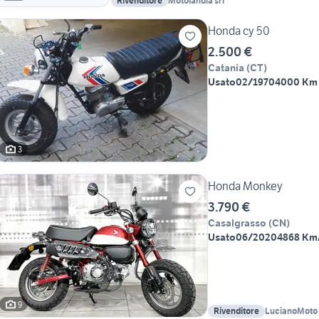
Rivenditore
Motolandia srl
Honda cy 50
2.500 €
Catania
(
CT
)
Usato
02/1970
4000 Km
3
Honda Monkey
3.790 €
Casalgrasso
(
CN
)
Usato
06/2020
4868 Km
9
Rivenditore
LucianoMoto 