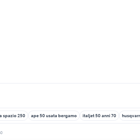
a spazio 250
ape 50 usata bergamo
italjet 50 anni 70
husqvar
50