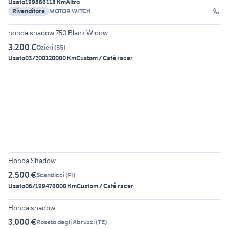
Usato
1998
66118 Km
Altro
Rivenditore
MOTOR WITCH
6
honda shadow 750 Black Widow
3.200 €
Ozieri
(
SS
)
Usato
03/2001
20000 Km
Custom / Café racer
4
Honda Shadow
2.500 €
Scandicci
(
FI
)
Usato
06/1994
76000 Km
Custom / Café racer
2
Honda shadow
3.000 €
Roseto degli Abruzzi
(
TE
)