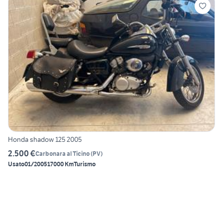
Honda shadow 125 2005
2.500 €
Carbonara al Ticino
(
PV
)
Usato
01/2005
17000 Km
Turismo