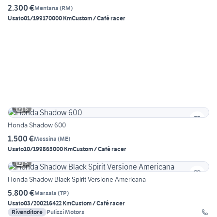
2.300 €
Mentana
(
RM
)
Usato
01/1991
70000 Km
Custom / Café racer
6
Honda Shadow 600
1.500 €
Messina
(
ME
)
Usato
10/1998
65000 Km
Custom / Café racer
5
Honda Shadow Black Spirit Versione Americana
5.800 €
Marsala
(
TP
)
Usato
03/2002
16422 Km
Custom / Café racer
Rivenditore
Pulizzi Motors