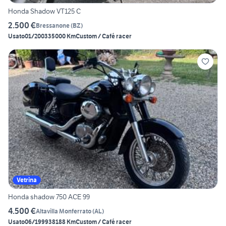
Honda Shadow VT125 C
2.500 €
Bressanone
(
BZ
)
Usato
01/2003
35000 Km
Custom / Café racer
Vetrina
Honda shadow 750 ACE 99
4.500 €
Altavilla Monferrato
(
AL
)
Usato
06/1999
38188 Km
Custom / Café racer