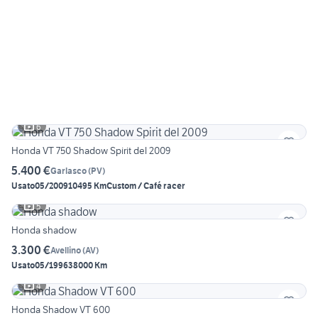
6
Honda VT 750 Shadow Spirit del 2009
5.400 €
Garlasco
(
PV
)
Usato
05/2009
10495 Km
Custom / Café racer
5
Honda shadow
3.300 €
Avellino
(
AV
)
Usato
05/1996
38000 Km
4
Honda Shadow VT 600