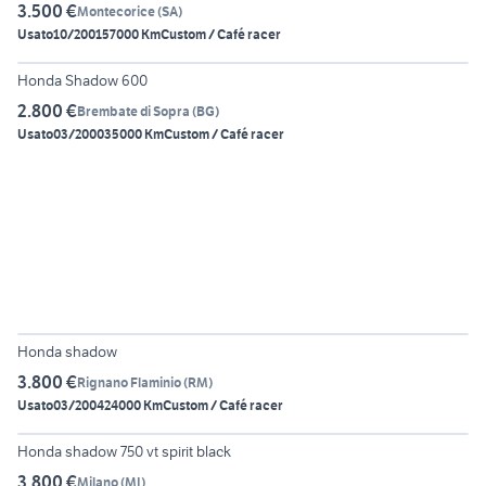
3.500 €
Montecorice
(
SA
)
Usato
10/2001
57000 Km
Custom / Café racer
5
Honda Shadow 600
2.800 €
Brembate di Sopra
(
BG
)
Usato
03/2000
35000 Km
Custom / Café racer
6
Honda shadow
3.800 €
Rignano Flaminio
(
RM
)
Usato
03/2004
24000 Km
Custom / Café racer
5
Honda shadow 750 vt spirit black
3.800 €
Milano
(
MI
)