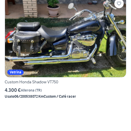
Vetrina
Custom Honda Shadow VT750
4.300 €
Allerona
(
TR
)
Usato
06/2005
38072 Km
Custom / Café racer