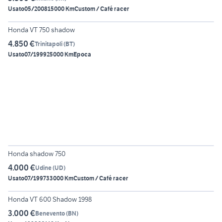
Usato
05/2008
15000 Km
Custom / Café racer
5
Honda VT 750 shadow
4.850 €
Trinitapoli
(
BT
)
Usato
07/1999
25000 Km
Epoca
2
Honda shadow 750
4.000 €
Udine
(
UD
)
Usato
07/1997
33000 Km
Custom / Café racer
8
Honda VT 600 Shadow 1998
3.000 €
Benevento
(
BN
)