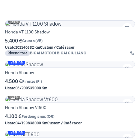
4
Honda VT 1100 Shadow
5.400 €
Gruaro
(
VE
)
Usato
2021
40582 Km
Custom / Café racer
Rivenditore
BIGAI MOTO DI BIGAI GIULIANO
Vetrina
Honda Shadow
4.500 €
Firenze
(
FI
)
Usato
03/2005
35000 Km
6
Honda Shadow Vt600
4.100 €
Fordongianus
(
OR
)
Usato
04/1998
38000 Km
Custom / Café racer
Vetrina