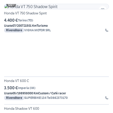
7
Honda VT 750 Shadow Spirit
4.400 €
Torino
(
TO
)
Usato
07/2007
21501 Km
Turismo
Rivenditore
VIGNA MOTOR SRL
20
Honda VT 600 C
3.500 €
Imperia
(
IM
)
Usato
05/1989
58000 Km
Custom / Café racer
Rivenditore
SUPERBIKE 134 Tel3662373170
6
Honda Shadow VT 600