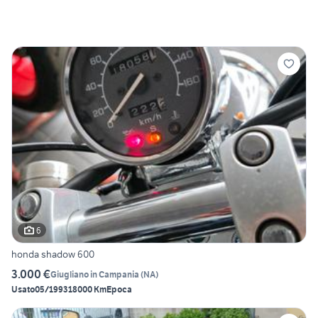
6
honda shadow 600
3.000 €
Giugliano in Campania
(
NA
)
Usato
05/1993
18000 Km
Epoca