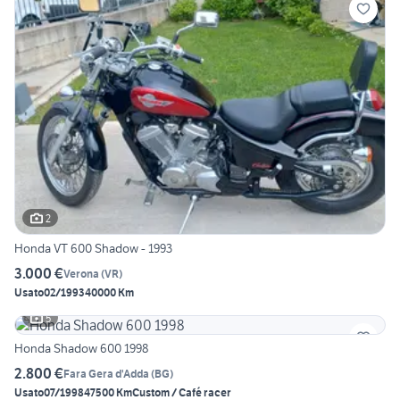
2
Honda VT 600 Shadow - 1993
3.000 €
Verona
(
VR
)
Usato
02/1993
40000 Km
5
Honda Shadow 600 1998
2.800 €
Fara Gera d'Adda
(
BG
)
Usato
07/1998
47500 Km
Custom / Café racer