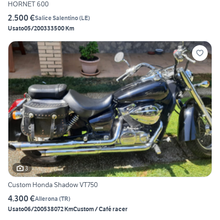
HORNET 600
2.500 €
Salice Salentino
(
LE
)
Usato
05/2003
33500 Km
3
Custom Honda Shadow VT750
4.300 €
Allerona
(
TR
)
Usato
06/2005
38072 Km
Custom / Café racer