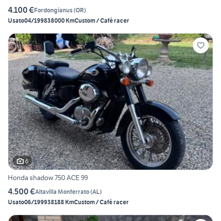
4.100 €
Fordongianus
(
OR
)
Usato
04/1998
38000 Km
Custom / Café racer
6
Honda shadow 750 ACE 99
4.500 €
Altavilla Monferrato
(
AL
)
Usato
06/1999
38188 Km
Custom / Café racer