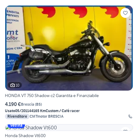
10
HONDA VT 750 Shadow c2 Garantita e Finanziabile
4.190 €
Brescia
(
BS
)
Usato
05/2011
44165 Km
Custom / Café racer
Rivenditore
CMTmotor BRESCIA
Vetrina
Honda Shadow Vt600