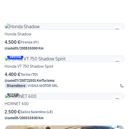
Honda Shadow
4.500 €
Firenze
(
FI
)
Usato
03/2005
35000 Km
Vetrina
Honda VT 750 Shadow Spirit
4.400 €
Torino
(
TO
)
Usato
07/2007
21501 Km
Turismo
Rivenditore
VIGNA MOTOR SRL
6
HORNET 600
2.500 €
Salice Salentino
(
LE
)
Usato
05/2003
33500 Km