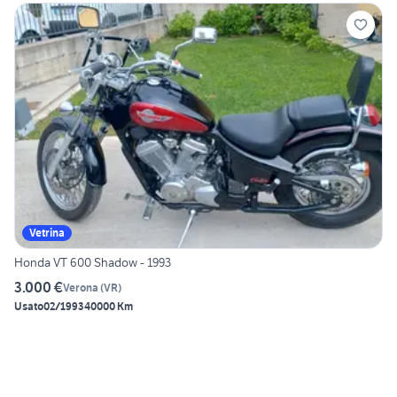
Vetrina
Honda VT 600 Shadow - 1993
3.000 €
Verona
(
VR
)
Usato
02/1993
40000 Km