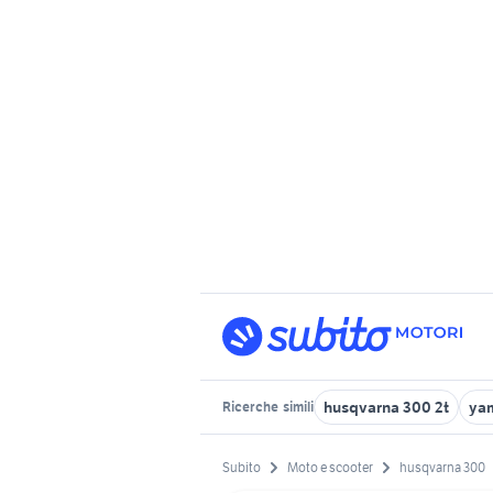
husqvarna 300 2t
ya
Ricerche
simili
Subito
Moto e scooter
husqvarna 300