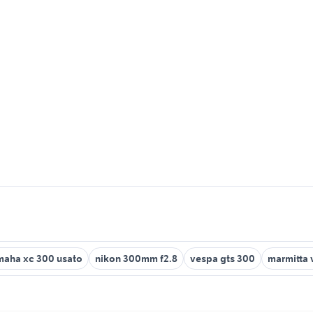
maha xc 300 usato
nikon 300mm f2.8
vespa gts 300
marmitta 