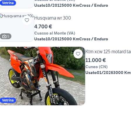
Vetrina
Usato
10/2012
5000 Km
Cross / Enduro
Husqvarna wr 300
4.700 €
Cuasso al Monte
(
VA
)
5
Usato
10/2012
5000 Km
Cross / Enduro
Ktm xcw 125 motard ta
11.000 €
Cuneo
(
CN
)
Usato
01/2026
3000 Km
Vetrina