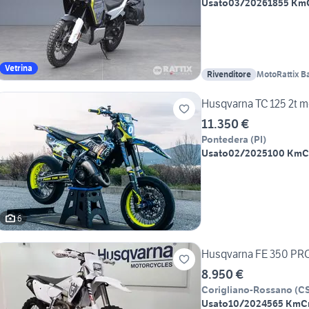
Usato
03/2026
1855 Km
Vetrina
Rivenditore
MotoRattix B
Husqvarna TC 125 2t m
11.350 €
Pontedera
(
PI
)
Usato
02/2025
100 Km
C
6
Husqvarna FE 350 PR
8.950 €
Corigliano-Rossano
(
C
Usato
10/2024
565 Km
C