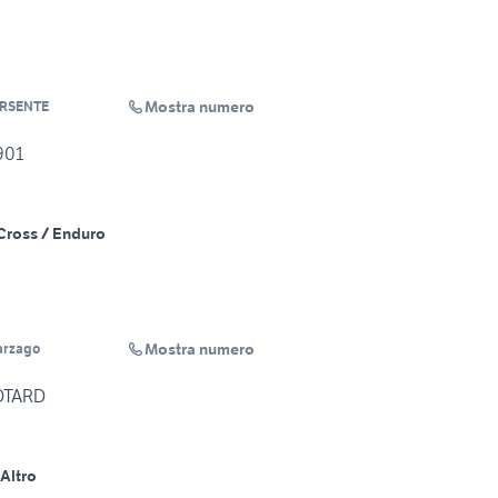
Mostra numero
RSENTE
901
Cross / Enduro
Mostra numero
arzago
OTARD
Altro