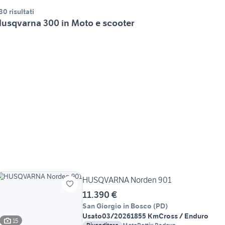
30 risultati
usqvarna 300 in Moto e scooter
HUSQVARNA Norden 901
11.390 €
San Giorgio in Bosco
(
PD
)
Usato
03/2026
1855 Km
Cross / Enduro
15