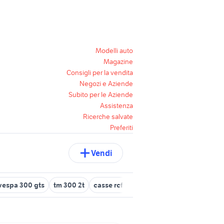
Modelli auto
Magazine
Consigli per la vendita
Negozi e Aziende
Subito per le Aziende
Assistenza
Ricerche salvate
Preferiti
Vendi
vespa 300 gts
tm 300 2t
casse rcf 300
telaio sh 300
husqvar