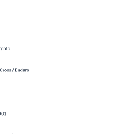
rgato
Cross / Enduro
901