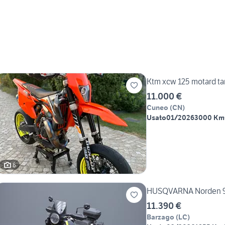
Ktm xcw 125 motard ta
11.000 €
Cuneo
(
CN
)
Usato
01/2026
3000 Km
6
HUSQVARNA Norden 
11.390 €
Barzago
(
LC
)