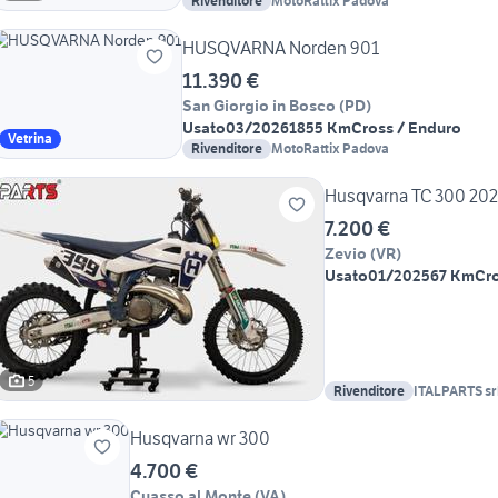
Rivenditore
MotoRattix Padova
HUSQVARNA Norden 901
11.390 €
San Giorgio in Bosco
(
PD
)
Usato
03/2026
1855 Km
Cross / Enduro
Vetrina
Rivenditore
MotoRattix Padova
Husqvarna TC 300 202
7.200 €
Zevio
(
VR
)
Usato
01/2025
67 Km
Cr
5
Rivenditore
ITALPARTS sr
Husqvarna wr 300
4.700 €
Cuasso al Monte
(
VA
)