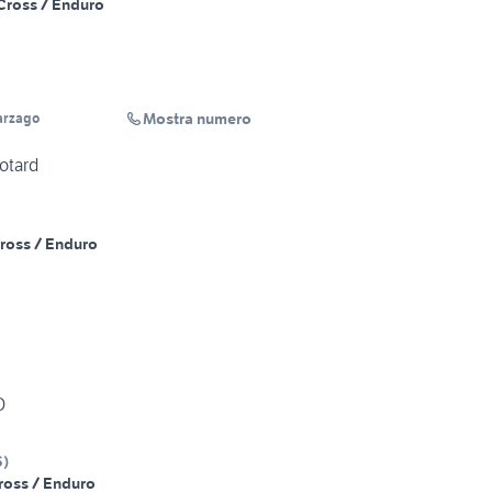
Cross / Enduro
Mostra numero
arzago
otard
ross / Enduro
O
S
)
ross / Enduro