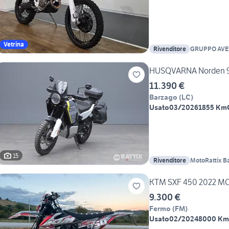
Vetrina
Rivenditore
GRUPPO AVE
HUSQVARNA Norden 
11.390 €
Barzago
(
LC
)
Usato
03/2026
1855 Km
15
Rivenditore
MotoRattix B
KTM SXF 450 2022 M
9.300 €
Fermo
(
FM
)
Usato
02/2024
8000 Km