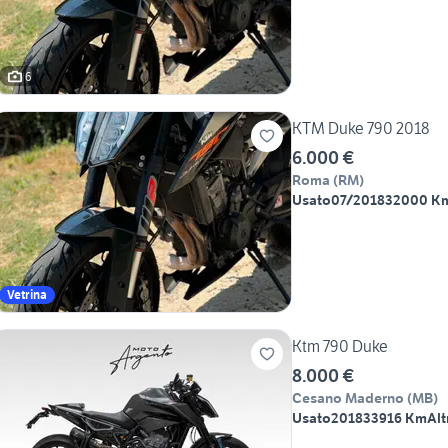
6
KTM Duke 790 2018
6.000 €
Roma
(
RM
)
Usato
07/2018
32000 K
Vetrina
Ktm 790 Duke
8.000 €
Cesano Maderno
(
MB
)
Usato
2018
33916 Km
Alt