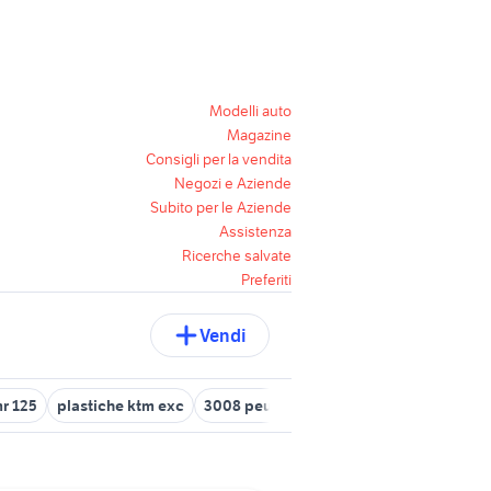
Modelli auto
Magazine
Consigli per la vendita
Negozi e Aziende
Subito per le Aziende
Assistenza
Ricerche salvate
Preferiti
Vendi
r 125
plastiche ktm exc
3008 peugeot 2018
ktm catania
kt