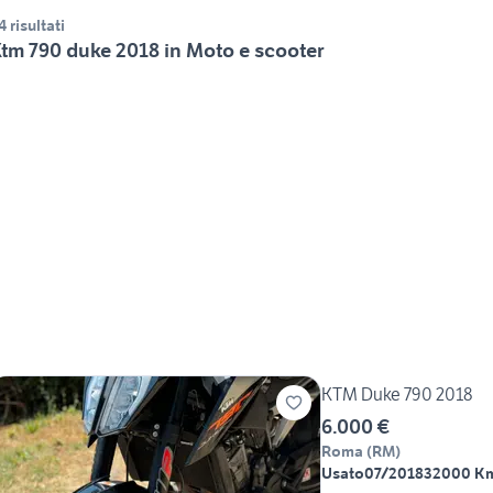
4 risultati
tm 790 duke 2018 in Moto e scooter
KTM Duke 790 2018
6.000 €
Roma
(
RM
)
Usato
07/2018
32000 K