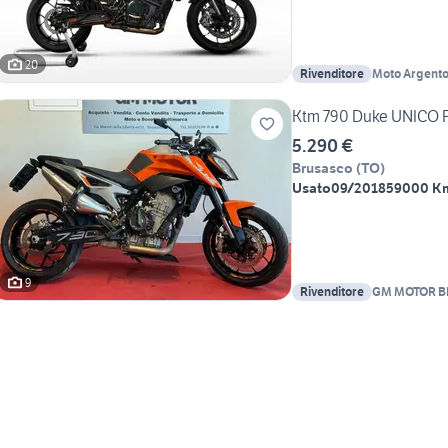
20
Rivenditore
Moto Argent
Ktm 790 Duke UNICO
5.290 €
Brusasco
(
TO
)
Usato
09/2018
59000 K
9
Rivenditore
GM MOTOR 