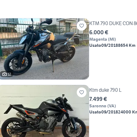
KTM 790 DUKE CON 8
6.000 €
Magenta
(
MI
)
Usato
09/2018
8654 Km
12
Ktm duke 790 L
7.499 €
Saronno
(
VA
)
Usato
09/2018
24000 K