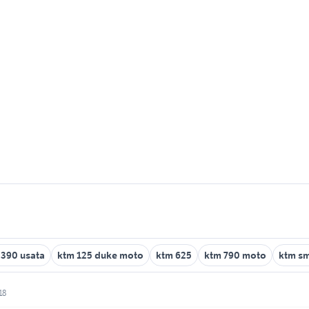
 390 usata
ktm 125 duke moto
ktm 625
ktm 790 moto
ktm sm
18