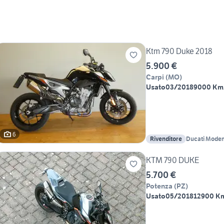
Ktm 790 Duke 2018
5.900 €
Carpi
(
MO
)
Usato
03/2018
9000 Km
6
Rivenditore
Ducati Mode
KTM 790 DUKE
5.700 €
Potenza
(
PZ
)
Usato
05/2018
12900 K