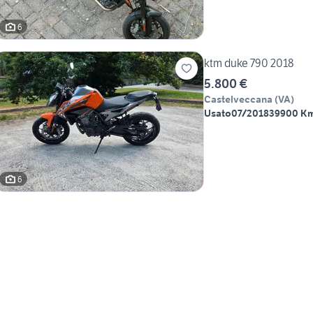
6
ktm duke 790 2018
5.800 €
Castelveccana
(
VA
)
Usato
07/2018
39900 K
6