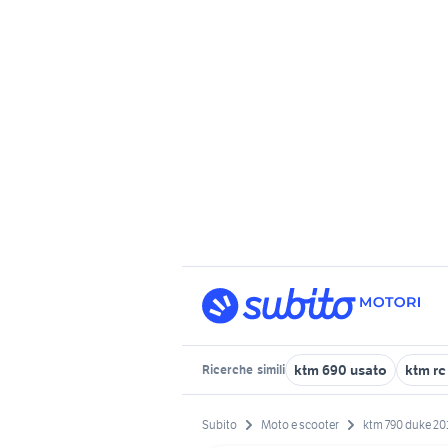
ktm 690 usato
ktm rc
Ricerche
simili
Subito
Moto e scooter
ktm 790 duke 20