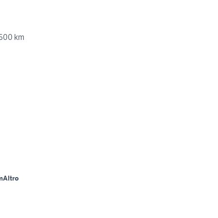
600 km
m
Altro