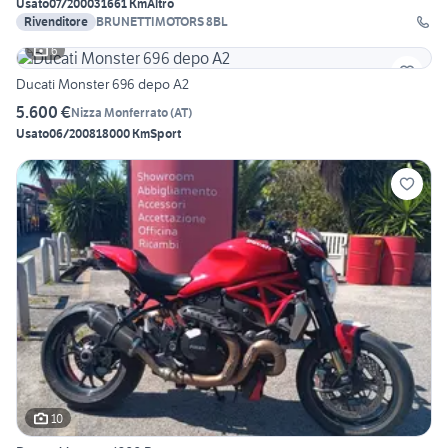
Usato
07/2000
31661 Km
Altro
Rivenditore
BRUNETTIMOTORS 8BL
6
Ducati Monster 696 depo A2
5.600 €
Nizza Monferrato
(
AT
)
Usato
06/2008
18000 Km
Sport
10