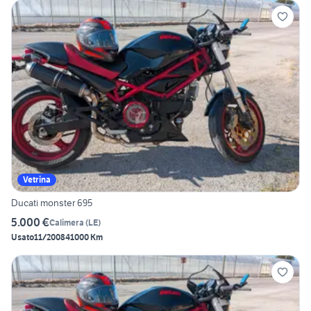
Vetrina
Ducati monster 695
5.000 €
Calimera
(
LE
)
Usato
11/2008
41000 Km