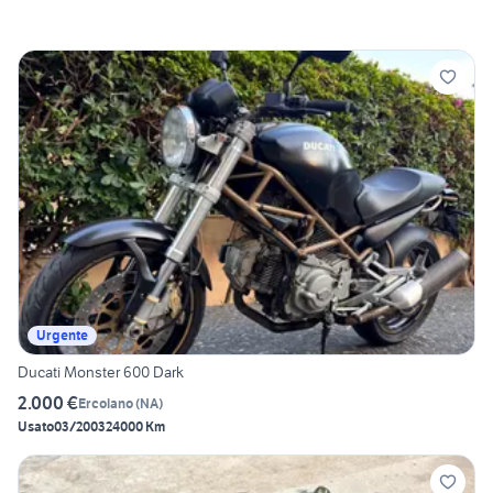
Urgente
Ducati Monster 600 Dark
2.000 €
Ercolano
(
NA
)
Usato
03/2003
24000 Km