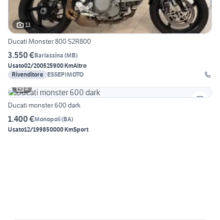
13
Ducati Monster 800 S2R800
3.550 €
Barlassina
(
MB
)
Usato
02/2005
25900 Km
Altro
Rivenditore
ESSEPIMOTO
4
Ducati monster 600 dark
1.400 €
Monopoli
(
BA
)
Usato
12/1998
50000 Km
Sport