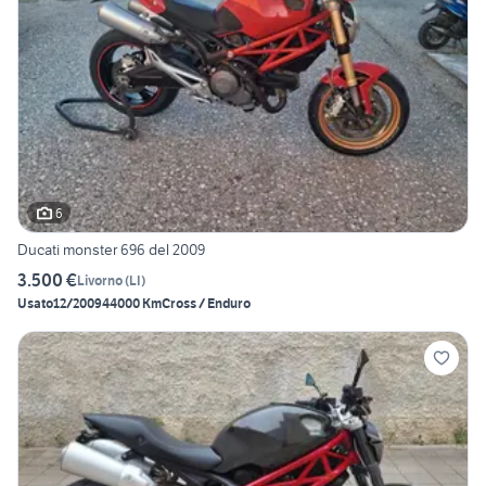
6
Ducati monster 696 del 2009
3.500 €
Livorno
(
LI
)
Usato
12/2009
44000 Km
Cross / Enduro