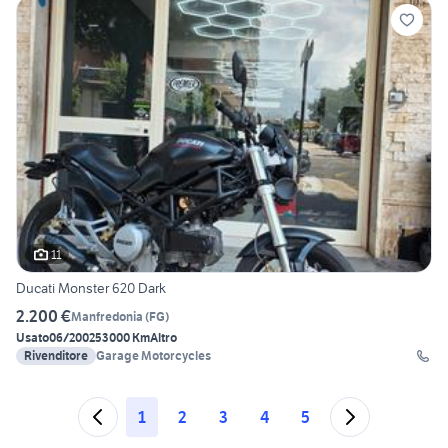
11
Ducati Monster 620 Dark
2.200 €
Manfredonia
(
FG
)
Usato
06/2002
53000 Km
Altro
Rivenditore
Garage Motorcycles
1
2
3
4
5