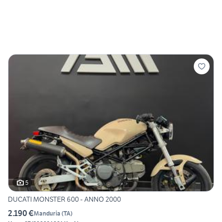
5
DUCATI MONSTER 600 - ANNO 2000
2.190 €
Manduria
(
TA
)