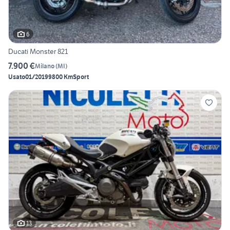
6
Ducati Monster 821
7.900 €
Milano
(
MI
)
Usato
01/2019
9800 Km
Sport
13