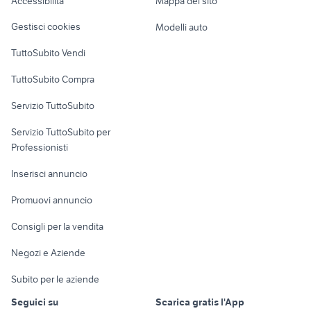
Accessibilità
Mappa del sito
Loft, mansarde e
Veicoli commerciali
altro
Gestisci cookies
Modelli auto
Case vacanza
TuttoSubito Vendi
Uffici e Locali
TuttoSubito Compra
commerciali
Servizio TuttoSubito
elettronica
per la casa e la
sports e hobby
Servizio TuttoSubito per
persona
Informatica
Animali
Professionisti
Arredamento e
Console e
Accessori per
Casalinghi
Inserisci annuncio
Videogiochi
animali
Elettrodomestici
Promuovi annuncio
Audio/Video
Musica e Film
Giardino e Fai da te
Consigli per la vendita
Fotografia
Libri e Riviste
Abbigliamento e
Negozi e Aziende
Telefonia
Strumenti Musicali
Accessori
Subito per le aziende
Sports
Tutto per i bambini
Seguici su
Scarica gratis l'App