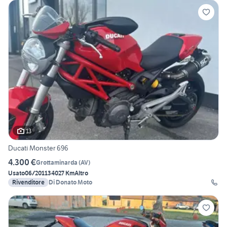
13
Ducati Monster 696
4.300 €
Grottaminarda
(
AV
)
Usato
06/2011
34027 Km
Altro
Rivenditore
Di Donato Moto