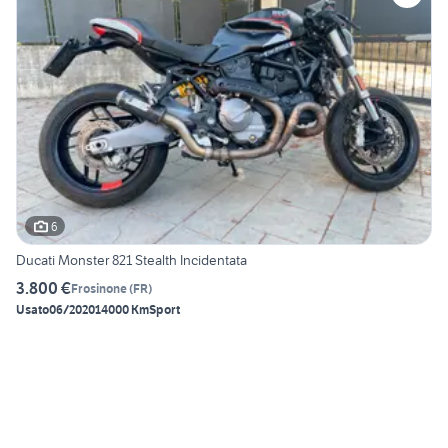
6
Ducati Monster 821 Stealth Incidentata
3.800 €
Frosinone
(
FR
)
Usato
06/2020
14000 Km
Sport