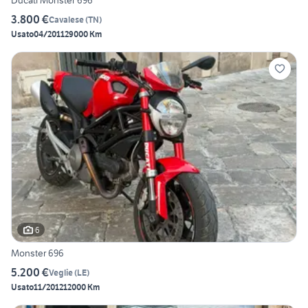
Ducati Monster 696
3.800 €
Cavalese
(
TN
)
Usato
04/2011
29000 Km
6
Monster 696
5.200 €
Veglie
(
LE
)
Usato
11/2012
12000 Km