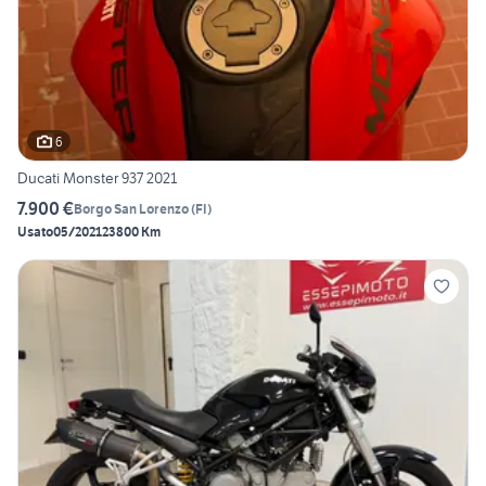
6
Ducati Monster 937 2021
7.900 €
Borgo San Lorenzo
(
FI
)
Usato
05/2021
23800 Km