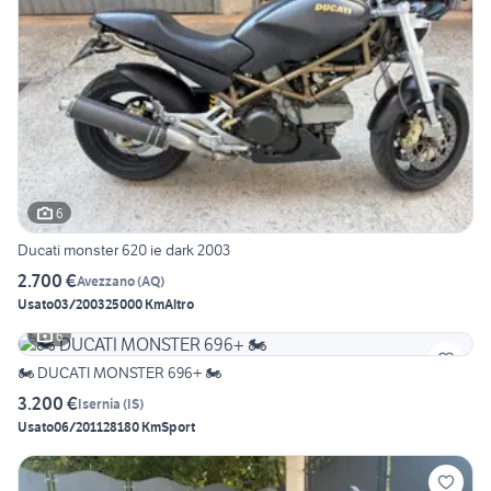
6
Ducati monster 620 ie dark 2003
2.700 €
Avezzano
(
AQ
)
Usato
03/2003
25000 Km
Altro
6
🏍️ DUCATI MONSTER 696+ 🏍️
3.200 €
Isernia
(
IS
)
Usato
06/2011
28180 Km
Sport