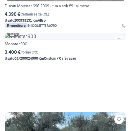
Ducati Monster 696 2009 - tua a soli €91 al mese
4.390 €
Caltanissetta
(
CL
)
Usato
2009
35131 Km
Altro
Rivenditore
NICOLETTI MOTO
6
Monster 900
3.400 €
Torino
(
TO
)
Usato
05/2000
24000 Km
Custom / Café racer