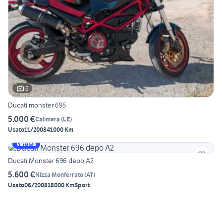
6
Ducati monster 695
5.000 €
Calimera
(
LE
)
Usato
11/2008
41000 Km
Vetrina
Ducati Monster 696 depo A2
5.600 €
Nizza Monferrato
(
AT
)
Usato
06/2008
18000 Km
Sport