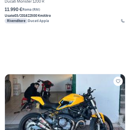
Ducati Monster 1200 R
11.990 €
Roma
(
RM
)
Usato
03/2016
22500 Km
Altro
Rivenditore
Ducati Appia