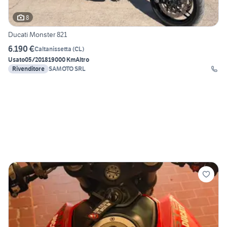
8
Ducati Monster 821
6.190 €
Caltanissetta
(
CL
)
Usato
05/2018
19000 Km
Altro
Rivenditore
SAMOTO SRL