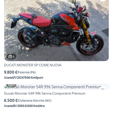
6
DUCATI MONSTER SP COME NUOVA
9.800 €
Palermo
(
PA
)
Usato
07/2024
7900 Km
Sport
3
Ducati Monster S4R 996 Senna Componenti Premium
6.500 €
Civitanova Marche
(
MC
)
Usato
05/2003
42400 Km
Altro