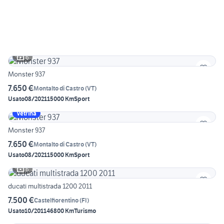
6
Monster 937
7.650 €
Montalto di Castro
(
VT
)
Usato
08/2021
15000 Km
Sport
Vetrina
Monster 937
7.650 €
Montalto di Castro
(
VT
)
Usato
08/2021
15000 Km
Sport
6
ducati multistrada 1200 2011
7.500 €
Castelfiorentino
(
FI
)
Usato
10/2011
46800 Km
Turismo