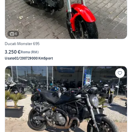
6
Ducati Monster 695
3.250 €
Roma
(
RM
)
Usato
02/2007
29000 Km
Sport