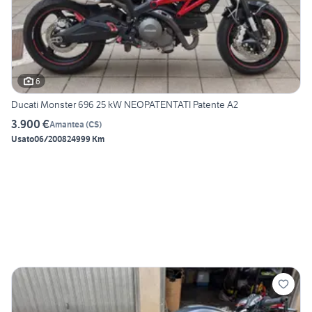
6
Ducati Monster 696 25 kW NEOPATENTATI Patente A2
3.900 €
Amantea
(
CS
)
Usato
06/2008
24999 Km