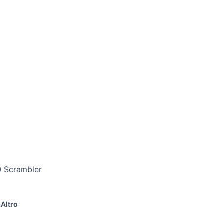
0 Scrambler
m
Altro