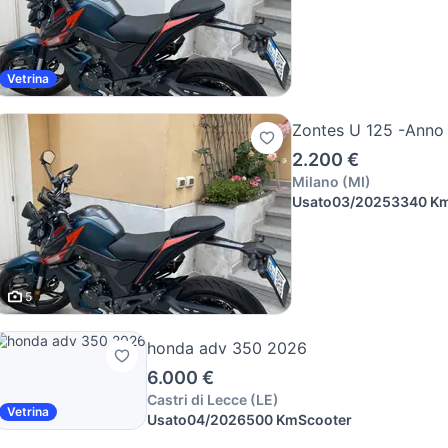
Vetrina
Zontes U 125 -Anno
2.200 €
Milano
(
MI
)
Usato
03/2025
3340 K
5
honda adv 350 2026
6.000 €
Castri di Lecce
(
LE
)
Vetrina
Usato
04/2026
500 Km
Scooter