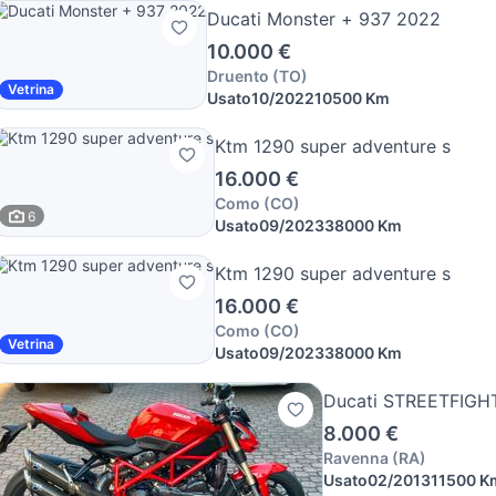
Ducati Monster + 937 2022
10.000 €
Druento
(
TO
)
Vetrina
Usato
10/2022
10500 Km
Ktm 1290 super adventure s
16.000 €
Como
(
CO
)
6
Usato
09/2023
38000 Km
Ktm 1290 super adventure s
16.000 €
Como
(
CO
)
Vetrina
Usato
09/2023
38000 Km
Ducati STREETFIGHT
8.000 €
Ravenna
(
RA
)
Usato
02/2013
11500 K