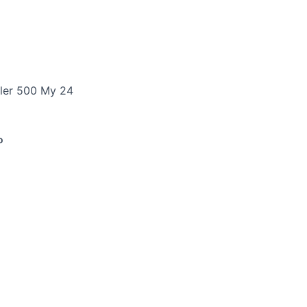
bler 500 My 24
o