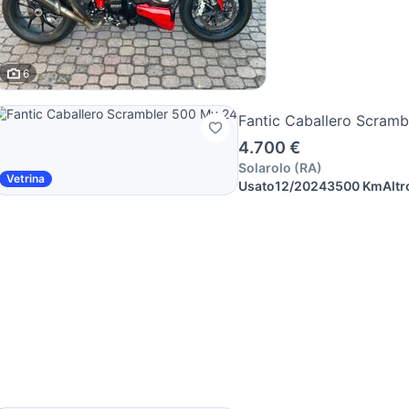
6
Fantic Caballero Scram
4.700 €
Solarolo
(
RA
)
Vetrina
Usato
12/2024
3500 Km
Altr