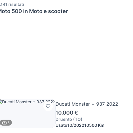
.141 risultati
oto 500 in Moto e scooter
Ducati Monster + 937 2022
10.000 €
Druento
(
TO
)
5
Usato
10/2022
10500 Km