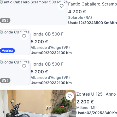
Fantic Caballero Scram
4.700 €
Solarolo
(
RA
)
5
Usato
12/2024
3500 Km
Altr
Honda CB 500 F
5.200 €
Albaredo d'Adige
(
VR
)
Vetrina
Usato
09/2023
2100 Km
Honda CB 500 F
5.200 €
Albaredo d'Adige
(
VR
)
6
Usato
09/2023
2100 Km
Zontes U 125 -Anno
2.200 €
Milano
(
MI
)
Usato
03/2025
3340 K