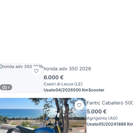
honda adv 350 2026
6.000 €
Castri di Lecce
(
LE
)
4
Usato
04/2026
500 Km
Scooter
Fantic Caballero 50
5.000 €
Agrigento
(
AG
)
Usato
05/2024
1886 K