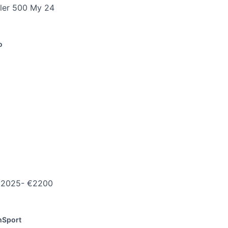
bler 500 My 24
o
 2025- €2200
m
Sport