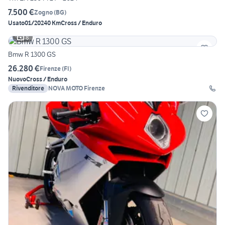
7.500 €
Zogno
(
BG
)
Usato
01/2024
0 Km
Cross / Enduro
8
Bmw R 1300 GS
26.280 €
Firenze
(
FI
)
Nuovo
Cross / Enduro
Rivenditore
NOVA MOTO Firenze