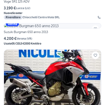
Voge SR1 125 ADV
3.190 €
Lucca
(
LU
)
Nuovo
Scooter
Rivenditore
Chiocchetti Centro Moto SRL
Vetrina
Suzuki Burgman 650 anno 2013
4.200 €
Verona
(
VR
)
Usato
05/2013
42000 Km
Altro