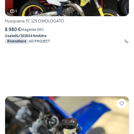
9
Husqvarna TC 125 OMOLOGATO
8.980 €
Magenta
(
MI
)
Usato
01/2026
34 Km
Altro
Rivenditore
AD PROJECT