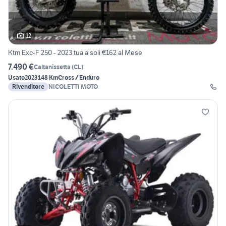
12
Ktm Exc-F 250 - 2023 tua a soli €162 al Mese
7.490 €
Caltanissetta
(
CL
)
Usato
2023
148 Km
Cross / Enduro
Rivenditore
NICOLETTI MOTO