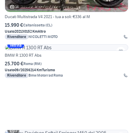
14
Ducati Multistrada V4 2021 - tua a soli: €336 al M
15.990 €
Caltanissetta
(
CL
)
Usato
2021
30152 Km
Altro
Rivenditore
NICOLETTI MOTO
Vetrina
BMW R 1300 RT Abs
25.700 €
Roma
(
RM
)
Usato
09/2025
6214 Km
Turismo
Rivenditore
Bmw Motorrad Roma
3