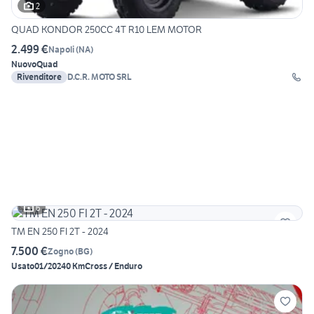
2
QUAD KONDOR 250CC 4T R10 LEM MOTOR
2.499 €
Napoli
(
NA
)
Nuovo
Quad
Rivenditore
D.C.R. MOTO SRL
6
TM EN 250 FI 2T - 2024
7.500 €
Zogno
(
BG
)
Usato
01/2024
0 Km
Cross / Enduro