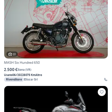
10
MASH Six Hundred 650
2.500 €
Sona
(
VR
)
Usato
06/2022
8075 Km
Altro
Rivenditore
Eliscar Srl