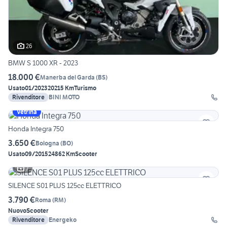
26
BMW S 1000 XR - 2023
18.000 €
Manerba del Garda
(
BS
)
Usato
01/2023
20215 Km
Turismo
Rivenditore
BINI MOTO
Vetrina
Honda Integra 750
3.650 €
Bologna
(
BO
)
Usato
09/2015
24862 Km
Scooter
7
SILENCE S01 PLUS 125cc ELETTRICO
3.790 €
Roma
(
RM
)
Nuovo
Scooter
Rivenditore
Energeko