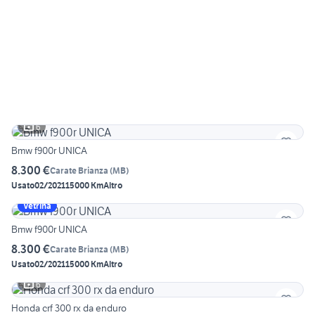
6
Bmw f900r UNICA
8.300 €
Carate Brianza
(
MB
)
Usato
02/2021
15000 Km
Altro
Vetrina
Bmw f900r UNICA
8.300 €
Carate Brianza
(
MB
)
Usato
02/2021
15000 Km
Altro
6
Honda crf 300 rx da enduro