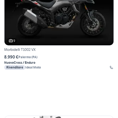
9
Morbidelli T1002 VX
8.990 €
Palermo
(
PA
)
Nuovo
Cross / Enduro
Rivenditore
Ideal Moto