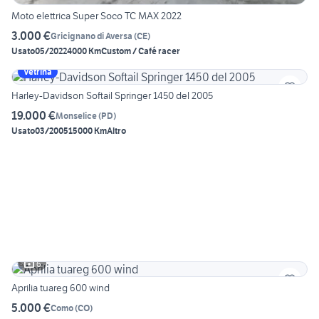
Moto elettrica Super Soco TC MAX 2022
3.000 €
Gricignano di Aversa
(
CE
)
Usato
05/2022
4000 Km
Custom / Café racer
Vetrina
Harley-Davidson Softail Springer 1450 del 2005
19.000 €
Monselice
(
PD
)
Usato
03/2005
15000 Km
Altro
6
Aprilia tuareg 600 wind
5.000 €
Como
(
CO
)