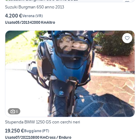
Suzuki Burgman 650 anno 2013
4.200 €
Verona
(
VR
)
Usato
05/2013
42000 Km
Altro
6
Stupenda BMW 1250 GS con cerchi neri
19.250 €
Buggiano
(
PT
)
Usato
07/2022
10800 Km
Cross / Enduro