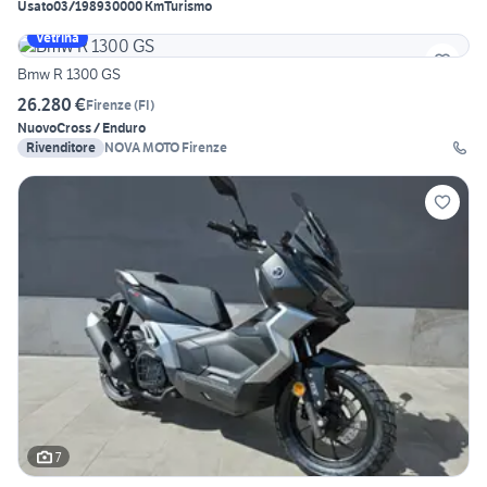
Usato
03/1989
30000 Km
Turismo
Vetrina
Bmw R 1300 GS
26.280 €
Firenze
(
FI
)
Nuovo
Cross / Enduro
Rivenditore
NOVA MOTO Firenze
7