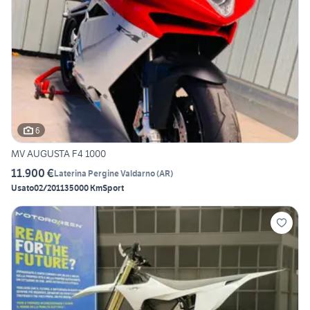
6
MV AUGUSTA F4 1000
11.900 €
Laterina Pergine Valdarno
(
AR
)
Usato
02/2011
35000 Km
Sport