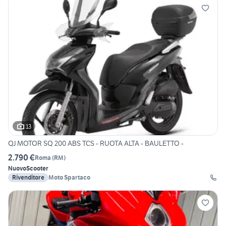
13
QJ MOTOR SQ 200 ABS TCS - RUOTA ALTA - BAULETTO -
2.790 €
Roma
(
RM
)
Nuovo
Scooter
Rivenditore
Moto Spartaco