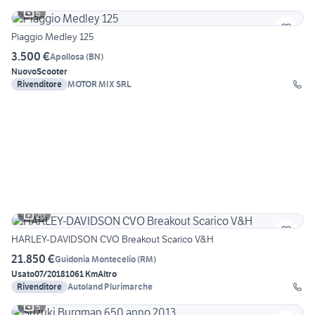
6
Piaggio Medley 125
3.500 €
Apollosa
(
BN
)
Nuovo
Scooter
Rivenditore
MOTOR MIX SRL
20
HARLEY-DAVIDSON CVO Breakout Scarico V&H
21.850 €
Guidonia Montecelio
(
RM
)
Usato
07/2018
1061 Km
Altro
Rivenditore
Autoland Plurimarche
5