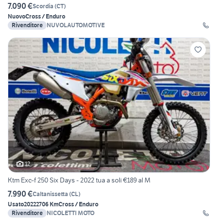
7.090 €
Scordia
(
CT
)
Nuovo
Cross / Enduro
Rivenditore
NUVOLAUTOMOTIVE
12
Ktm Exc-f 250 Six Days - 2022 tua a soli €189 al M
7.990 €
Caltanissetta
(
CL
)
Usato
2022
2706 Km
Cross / Enduro
Rivenditore
NICOLETTI MOTO