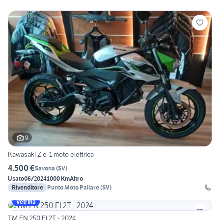
9
Kawasaki Z e-1 moto elettrica
4.500 €
Savona
(
SV
)
Usato
06/2024
1000 Km
Altro
Rivenditore
Punto Moto Pallare (SV)
Vetrina
TM EN 250 FI 2T - 2024