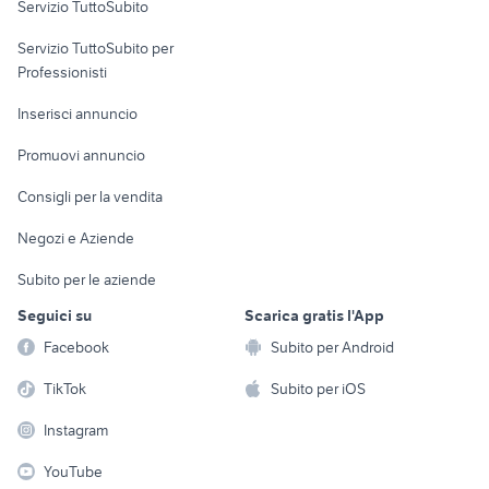
Servizio TuttoSubito
elettronica
per la casa e la
sports e hobby
Servizio TuttoSubito per
persona
Informatica
Animali
Professionisti
Arredamento e
Console e
Accessori per
Casalinghi
Inserisci annuncio
Videogiochi
animali
Elettrodomestici
Promuovi annuncio
Audio/Video
Musica e Film
Giardino e Fai da te
Consigli per la vendita
Fotografia
Libri e Riviste
Abbigliamento e
Negozi e Aziende
Telefonia
Strumenti Musicali
Accessori
Subito per le aziende
Sports
Tutto per i bambini
Seguici su
Scarica gratis l'App
Biciclette
Facebook
Subito per Android
Collezionismo
TikTok
Subito per iOS
Instagram
YouTube