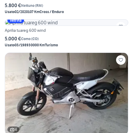
5.800 €
Nettuno
(
RM
)
Usato
02/2020
107 Km
Cross / Enduro
Vetrina
Aprilia tuareg 600 wind
5.000 €
Como
(
CO
)
Usato
03/1989
30000 Km
Turismo
6