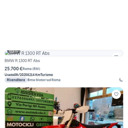
10
BMW R 1300 RT Abs
25.700 €
Roma
(
RM
)
Usato
09/2025
6214 Km
Turismo
Rivenditore
Bmw Motorrad Roma