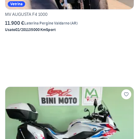
Vetrina
MV AUGUSTA F4 1000
11.900 €
Laterina Pergine Valdarno
(
AR
)
Usato
02/2011
35000 Km
Sport