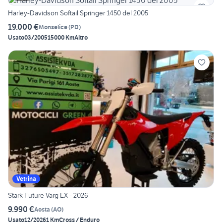
Harley-Davidson Softail Springer 1450 del 2005
19.000 €
Monselice
(
PD
)
Usato
03/2005
15000 Km
Altro
Vetrina
Stark Future Varg EX - 2026
9.990 €
Aosta
(
AO
)
Usato
12/2026
1 Km
Cross / Enduro