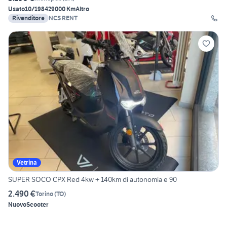
Usato
10/1984
29000 Km
Altro
Rivenditore
NCS RENT
Vetrina
SUPER SOCO CPX Red 4kw + 140km di autonomia e 90
2.490 €
Torino
(
TO
)
Nuovo
Scooter