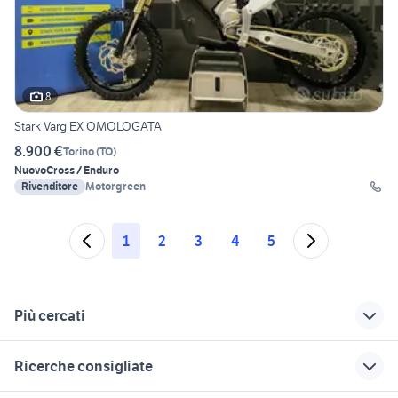
8
Stark Varg EX OMOLOGATA
8.900 €
Torino
(
TO
)
Nuovo
Cross / Enduro
Rivenditore
Motorgreen
1
2
3
4
5
Più cercati
Correlati
Richerche simili
Suggerimenti
Ricerche consigliate
ami elettrica
moto elettriche
mini moto cross