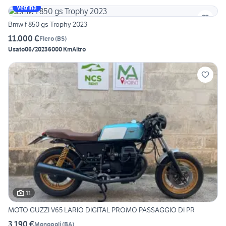
Vetrina
Bmw f 850 gs Trophy 2023
11.000 €
Flero
(
BS
)
Usato
06/2023
6000 Km
Altro
11
MOTO GUZZI V65 LARIO DIGITAL PROMO PASSAGGIO DI PR
3.190 €
Monopoli
(
BA
)