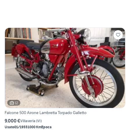
12
Falcone 500 Airone Lambretta Torpado Galletto
9.000 €
Villaverla
(
VI
)
Usato
01/1955
1000 Km
Epoca