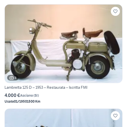
4
Lambretta 125 D – 1953 – Restaurata – Iscritta FMI
4.000 €
Asciano
(
SI
)
Usato
01/1950
1500 Km