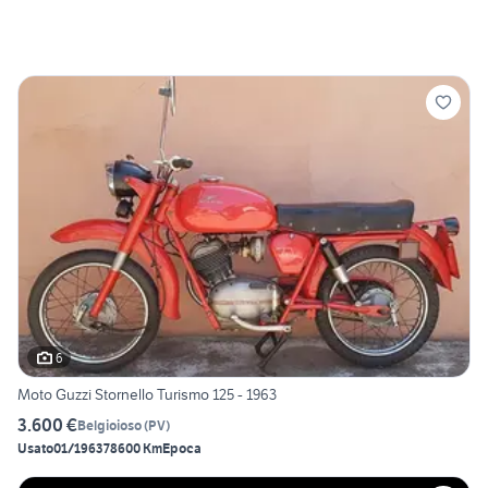
6
Moto Guzzi Stornello Turismo 125 - 1963
3.600 €
Belgioioso
(
PV
)
Usato
01/1963
78600 Km
Epoca