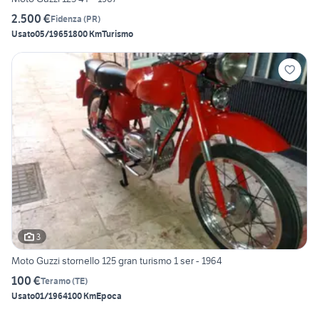
2.500 €
Fidenza
(
PR
)
Usato
05/1965
1800 Km
Turismo
3
Moto Guzzi stornello 125 gran turismo 1 ser - 1964
100 €
Teramo
(
TE
)
Usato
01/1964
100 Km
Epoca