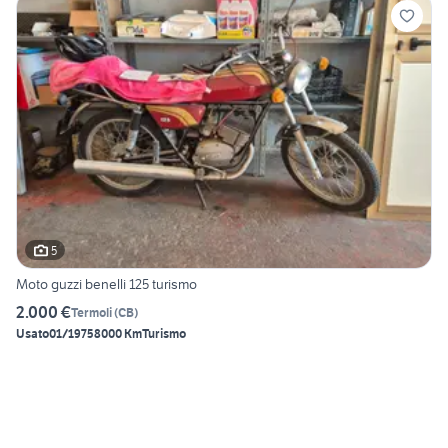
5
Moto guzzi benelli 125 turismo
2.000 €
Termoli
(
CB
)
Usato
01/1975
8000 Km
Turismo