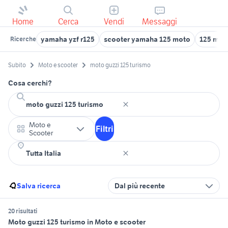
Home
Cerca
Vendi
Messaggi
yamaha yzf r125
scooter yamaha 125 moto
125 moto
Ricerche
Subito
Moto e scooter
moto guzzi 125 turismo
Cosa cerchi?
Moto e
Filtri
Scooter
Salva ricerca
Dal più recente
20 risultati
Moto guzzi 125 turismo in Moto e scooter