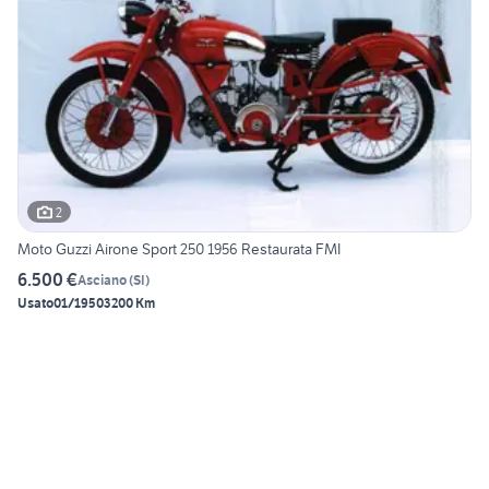
2
Moto Guzzi Airone Sport 250 1956 Restaurata FMI
6.500 €
Asciano
(
SI
)
Usato
01/1950
3200 Km