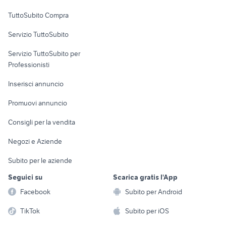
Uffici e Locali
TuttoSubito Compra
commerciali
Servizio TuttoSubito
elettronica
per la casa e la
sports e hobby
Servizio TuttoSubito per
persona
Informatica
Animali
Professionisti
Arredamento e
Console e
Accessori per
Casalinghi
Inserisci annuncio
Videogiochi
animali
Elettrodomestici
Promuovi annuncio
Audio/Video
Musica e Film
Giardino e Fai da te
Consigli per la vendita
Fotografia
Libri e Riviste
Abbigliamento e
Negozi e Aziende
Telefonia
Strumenti Musicali
Accessori
Subito per le aziende
Sports
Tutto per i bambini
Seguici su
Scarica gratis l'App
Biciclette
Facebook
Subito per Android
Collezionismo
TikTok
Subito per iOS