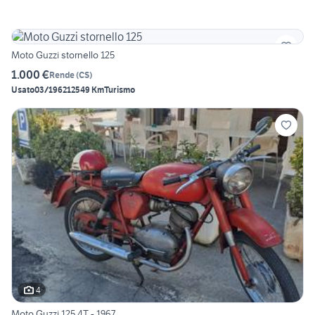
Moto Guzzi stornello 125
1.000 €
Rende
(
CS
)
Usato
03/1962
12549 Km
Turismo
4
Moto Guzzi 125 4T - 1967