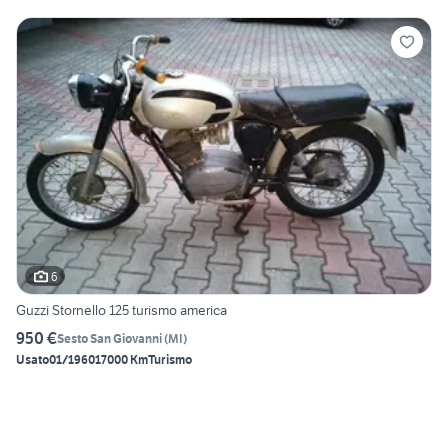
6
Guzzi Stornello 125 turismo america
950 €
Sesto San Giovanni
(
MI
)
Usato
01/1960
17000 Km
Turismo