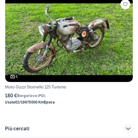
6
Moto Guzzi Stornello 125 Turismo
180 €
Borgoricco
(
PD
)
Usato
02/1967
5000 Km
Epoca
Più cercati