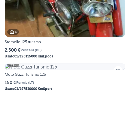
4
Stornello 125 turismo
2.500 €
Pescara
(
PE
)
Usato
01/1961
15000 Km
Epoca
2
Moto Guzzi Turismo 125
150 €
Formia
(
LT
)
Usato
02/1975
20000 Km
Sport