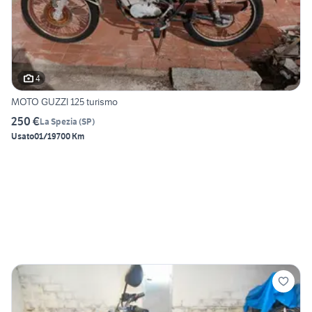
4
MOTO GUZZI 125 turismo
250 €
La Spezia
(
SP
)
Usato
01/1970
0 Km