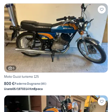
6
Moto Guzzi turismo 125
800 €
Paderno Dugnano
(
MI
)
Usato
05/1970
314 Km
Epoca