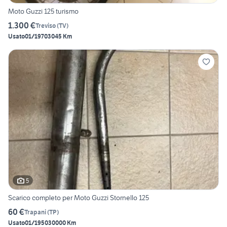
Moto Guzzi 125 turismo
1.300 €
Treviso
(
TV
)
Usato
01/1970
3045 Km
5
Scarico completo per Moto Guzzi Stornello 125
60 €
Trapani
(
TP
)
Usato
01/1950
30000 Km