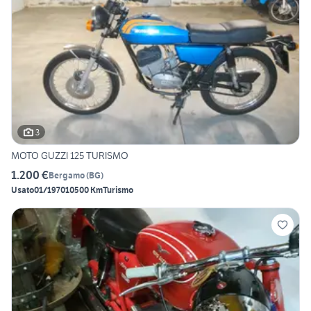
3
MOTO GUZZI 125 TURISMO
1.200 €
Bergamo
(
BG
)
Usato
01/1970
10500 Km
Turismo