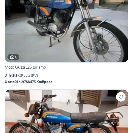
6
Moto Guzzi 125 turismo
2.500 €
Pavia
(
PV
)
Usato
01/1978
8475 Km
Epoca