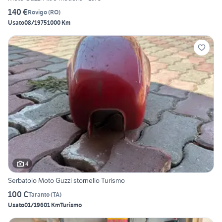
140 €
Rovigo
(
RO
)
Usato
08/1975
1000 Km
4
Serbatoio Moto Guzzi stornello Turismo
100 €
Taranto
(
TA
)
Usato
01/1960
1 Km
Turismo