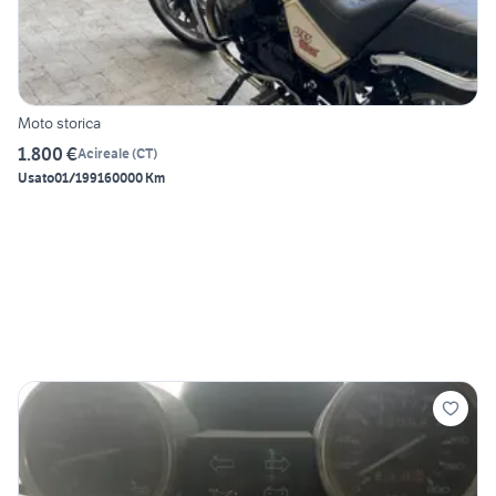
Moto storica
1.800 €
Acireale
(
CT
)
Usato
01/1991
60000 Km