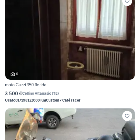
6
moto Guzzi 350 florida
3.500 €
Cellino Attanasio
(
TE
)
Usato
01/1981
22000 Km
Custom / Café racer