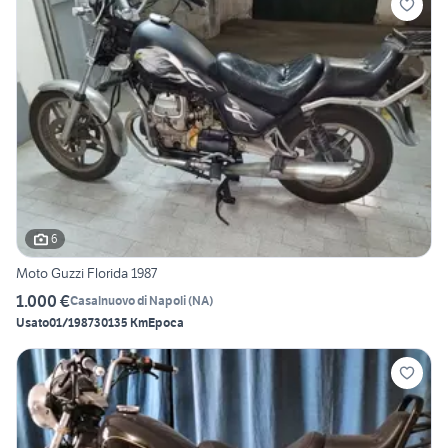
6
Moto Guzzi Florida 1987
1.000 €
Casalnuovo di Napoli
(
NA
)
Usato
01/1987
30135 Km
Epoca