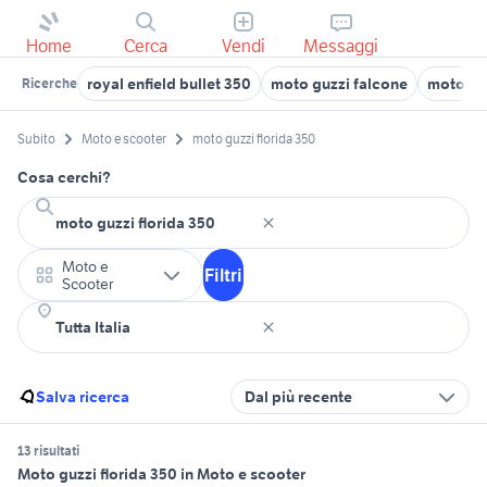
Home
Cerca
Vendi
Messaggi
royal enfield bullet 350
moto guzzi falcone
moto gu
Ricerche
Subito
Moto e scooter
moto guzzi florida 350
Cosa cerchi?
Moto e
Filtri
Scooter
Salva ricerca
Dal più recente
13 risultati
Moto guzzi florida 350 in Moto e scooter