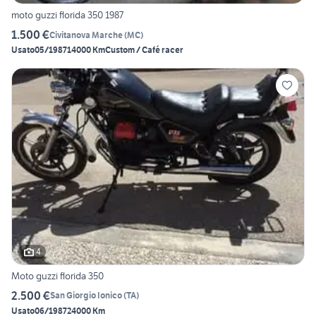
moto guzzi florida 350 1987
1.500 €
Civitanova Marche
(
MC
)
Usato
05/1987
14000 Km
Custom / Café racer
4
Moto guzzi florida 350
2.500 €
San Giorgio Ionico
(
TA
)
Usato
06/1987
24000 Km