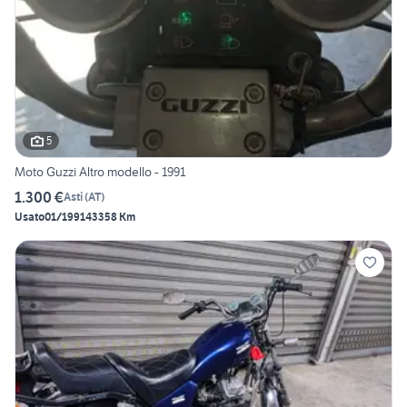
5
Moto Guzzi Altro modello - 1991
1.300 €
Asti
(
AT
)
Usato
01/1991
43358 Km