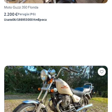
Moto Guzzi 350 Florida
2.200 €
Perugia
(
PG
)
Usato
06/1989
53000 Km
Epoca