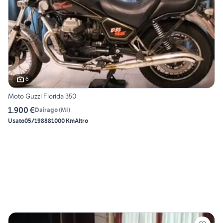
6
Moto Guzzi Florida 350
1.900 €
Dairago
(
MI
)
Usato
05/1988
81000 Km
Altro