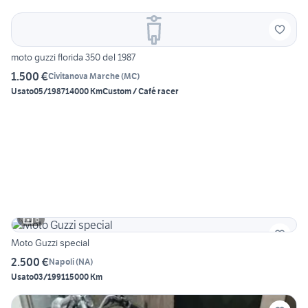
moto guzzi florida 350 del 1987
1.500 €
Civitanova Marche
(
MC
)
Usato
05/1987
14000 Km
Custom / Café racer
6
Moto Guzzi special
2.500 €
Napoli
(
NA
)
Usato
03/1991
15000 Km