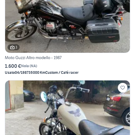
3
Moto Guzzi Altro modello - 1987
1.600 €
Nola
(
NA
)
Usato
04/1987
35000 Km
Custom / Café racer