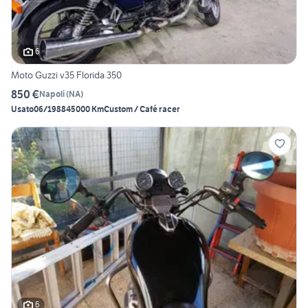
6
Moto Guzzi v35 Florida 350
850 €
Napoli
(
NA
)
Usato
06/1988
45000 Km
Custom / Café racer
6