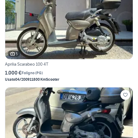
5
Aprilia Scarabeo 100 4T
1.000 €
Foligno
(
PG
)
Usato
04/2009
11800 Km
Scooter