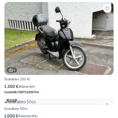
4
Scarabeo 100 4t
1.300 €
Milano
(
MI
)
Usato
06/2007
11000 Km
6
Scarabeo 50cc
1.000 €
Palermo
(
PA
)