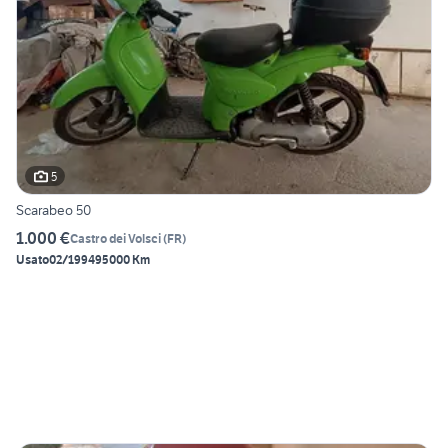
5
Scarabeo 50
1.000 €
Castro dei Volsci
(
FR
)
Usato
02/1994
95000 Km