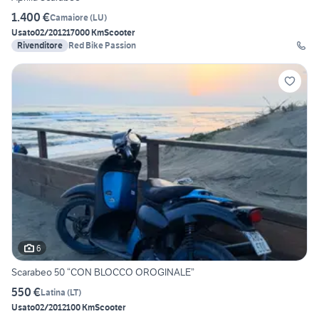
1.400 €
Camaiore
(
LU
)
Usato
02/2012
17000 Km
Scooter
Rivenditore
Red Bike Passion
6
Scarabeo 50 “CON BLOCCO OROGINALE”
550 €
Latina
(
LT
)
Usato
02/2012
100 Km
Scooter