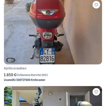
6
Aprilia scarabeo
1.650 €
Civitanova Marche
(
MC
)
Usato
05/2007
27000 Km
Scooter