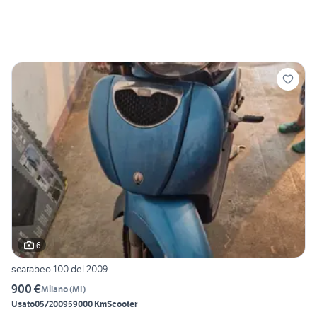
6
scarabeo 100 del 2009
900 €
Milano
(
MI
)
Usato
05/2009
59000 Km
Scooter