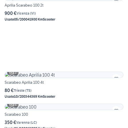
Aprilia Scarabeo 100 2t
900 €
Vicenza
(
VI
)
Usato
05/2000
41900 Km
Scooter
2
Scarabeo Aprilia 100 4t
80 €
Trieste
(
TS
)
Usato
10/2003
44369 Km
Scooter
6
Scarabeo 100
350 €
Varenna
(
LC
)