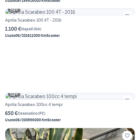
Usato
06/1999
19000 Km
Scooter
6
Aprilia Scarabeo 100 4T - 2016
1.100 €
Napoli
(
NA
)
Usato
06/2016
11000 Km
Scooter
6
Aprilia Scarabeo 100cc 4 tempi
650 €
Cesenatico
(
FC
)
Usato
06/2009
96000 Km
Scooter