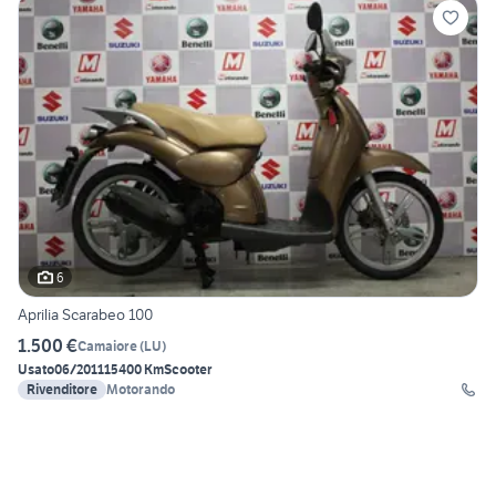
6
Aprilia Scarabeo 100
1.500 €
Camaiore
(
LU
)
Usato
06/2011
15400 Km
Scooter
Rivenditore
Motorando