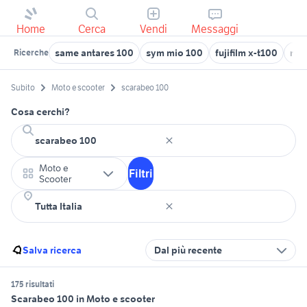
Home
Cerca
Vendi
Messaggi
same antares 100
sym mio 100
fujifilm x-t100
mot
Ricerche
Subito
Moto e scooter
scarabeo 100
Cosa cerchi?
Moto e
Filtri
Scooter
Salva ricerca
Dal più recente
175 risultati
Scarabeo 100 in Moto e scooter