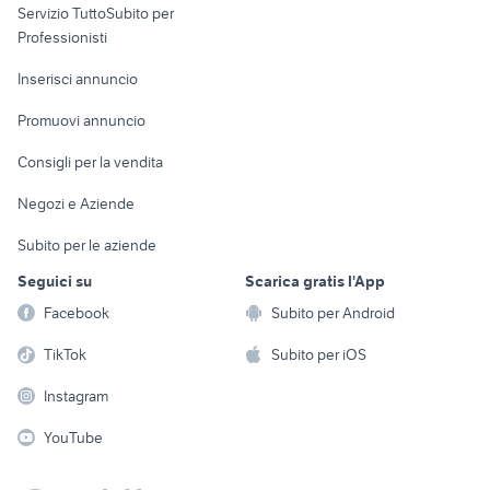
Servizio TuttoSubito per
persona
Informatica
Animali
Professionisti
Arredamento e
Console e
Accessori per
Casalinghi
Inserisci annuncio
Videogiochi
animali
Elettrodomestici
Promuovi annuncio
Audio/Video
Musica e Film
Giardino e Fai da te
Consigli per la vendita
Fotografia
Libri e Riviste
Abbigliamento e
Negozi e Aziende
Telefonia
Strumenti Musicali
Accessori
Subito per le aziende
Sports
Tutto per i bambini
Seguici su
Scarica gratis l'App
Biciclette
Facebook
Subito per Android
Collezionismo
TikTok
Subito per iOS
Instagram
YouTube