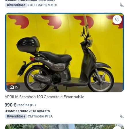
Rivenditore
FULLTRACK MOTO
15
APRILIA Scarabeo 100 Garantito e Finanziabile
990 €
Cascina
(
PI
)
Usato
11/2006
12318 Km
Altro
Rivenditore
CMTmotor PISA