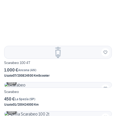
Scarabeo 100 4T
1.000 €
Ancona
(
AN
)
Usato
07/2008
24500 Km
Scooter
4
Scarabeo
450 €
La Spezia
(
SP
)
Usato
01/2004
24000 Km
6