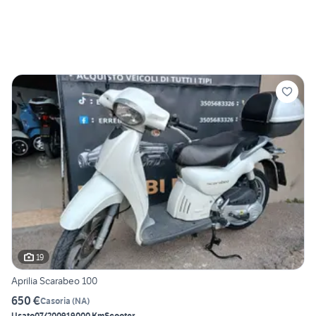
19
Aprilia Scarabeo 100
650 €
Casoria
(
NA
)
Usato
07/2009
19000 Km
Scooter