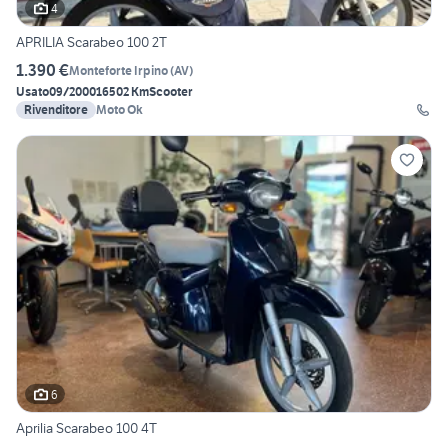
4
APRILIA Scarabeo 100 2T
1.390 €
Monteforte Irpino
(
AV
)
Usato
09/2000
16502 Km
Scooter
Rivenditore
Moto Ok
6
Aprilia Scarabeo 100 4T