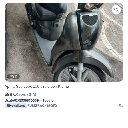
17
Aprilia Scarabeo 100 a rate con Klarna
699 €
Casoria
(
NA
)
Usato
07/2006
57000 Km
Scooter
Rivenditore
FULLTRACK MOTO