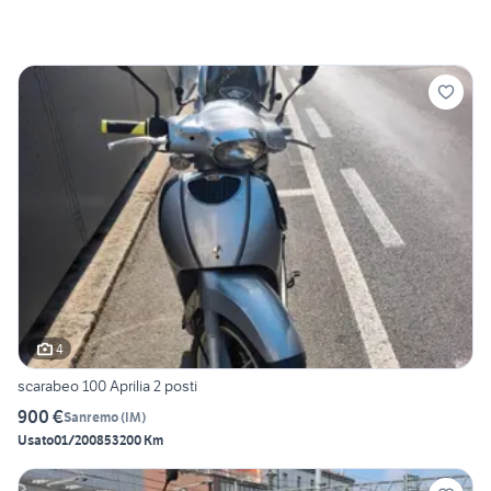
4
scarabeo 100 Aprilia 2 posti
900 €
Sanremo
(
IM
)
Usato
01/2008
53200 Km