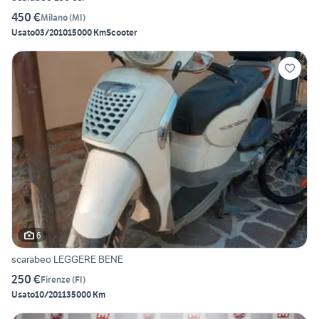
450 €
Milano
(
MI
)
Usato
03/2010
15000 Km
Scooter
6
scarabeo LEGGERE BENE
250 €
Firenze
(
FI
)
Usato
10/2011
35000 Km