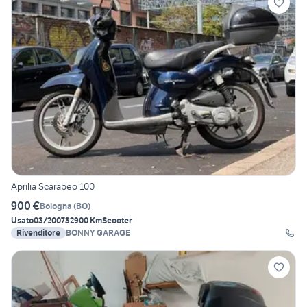
Aprilia Scarabeo 100
900 €
Bologna
(
BO
)
Usato
03/2007
32900 Km
Scooter
Rivenditore
BONNY GARAGE