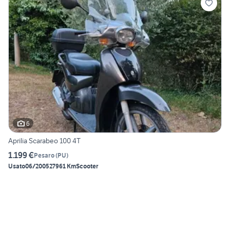
6
Aprilia Scarabeo 100 4T
1.199 €
Pesaro
(
PU
)
Usato
06/2005
27961 Km
Scooter