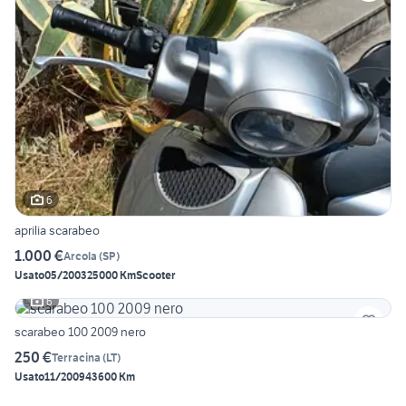
6
aprilia scarabeo
1.000 €
Arcola
(
SP
)
Usato
05/2003
25000 Km
Scooter
6
scarabeo 100 2009 nero
250 €
Terracina
(
LT
)
Usato
11/2009
43600 Km