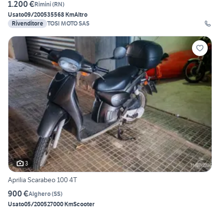
1.200 €
Rimini
(
RN
)
Usato
09/2005
35568 Km
Altro
Rivenditore
TOSI MOTO SAS
3
Aprilia Scarabeo 100 4T
900 €
Alghero
(
SS
)
Usato
05/2005
27000 Km
Scooter