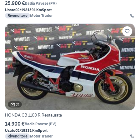
25.900 €
Badia Pavese
(
PV
)
Usato
02/1981
391 Km
Sport
Rivenditore
Motor Trader
21
HONDA CB 1100 R Restaurata
14.900 €
Badia Pavese
(
PV
)
Usato
02/1983
1 Km
Sport
Rivenditore
Motor Trader