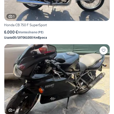
5
Honda CB 750 F SuperSport
6.000 €
Montesilvano
(
PE
)
Usato
05/1970
61000 Km
Epoca
4