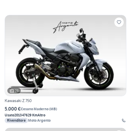
23
Kawasaki Z 750
5.000 €
Cesano Maderno
(
MB
)
Usato
2013
47629 Km
Altro
Rivenditore
Moto Argento