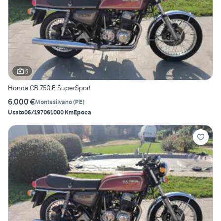
5
Honda CB 750 F SuperSport
6.000 €
Montesilvano
(
PE
)
Usato
06/1970
61000 Km
Epoca