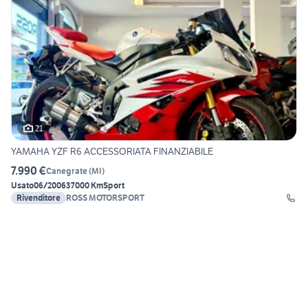
21
YAMAHA YZF R6 ACCESSORIATA FINANZIABILE
7.990 €
Canegrate
(
MI
)
Usato
06/2006
37000 Km
Sport
Rivenditore
ROSS MOTORSPORT