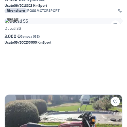
Usato
06/2018
328 Km
Sport
Rivenditore
ROSS MOTORSPORT
5
Ducati SS
3.000 €
Genova
(
GE
)
Usato
05/2002
33000 Km
Sport