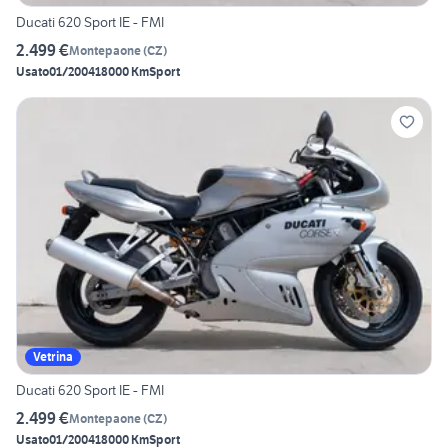
Ducati 620 Sport IE - FMI
2.499 €
Montepaone
(
CZ
)
Usato
01/2004
18000 Km
Sport
Vetrina
Ducati 620 Sport IE - FMI
2.499 €
Montepaone
(
CZ
)
Usato
01/2004
18000 Km
Sport