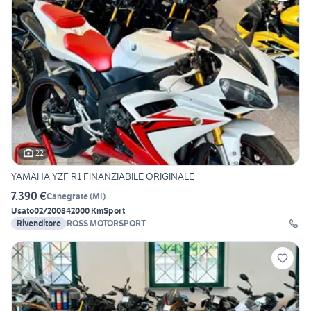
22
YAMAHA YZF R1 FINANZIABILE ORIGINALE
7.390 €
Canegrate
(
MI
)
Usato
02/2008
42000 Km
Sport
Rivenditore
ROSS MOTORSPORT