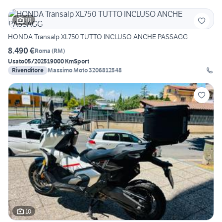
10
HONDA Transalp XL750 TUTTO INCLUSO ANCHE PASSAGG
8.490 €
Roma
(
RM
)
Usato
05/2025
19000 Km
Sport
Rivenditore
Massimo Moto 3206812548
10