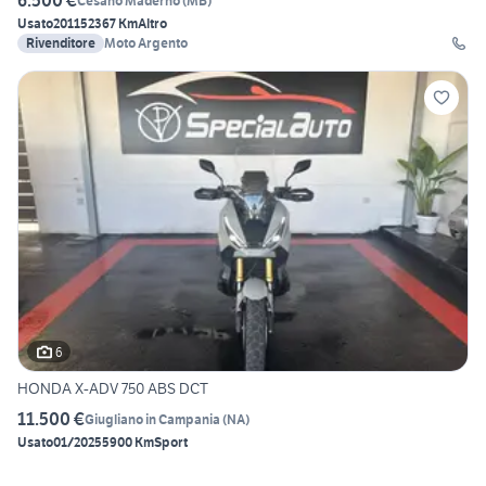
6.500 €
Cesano Maderno
(
MB
)
Usato
2011
52367 Km
Altro
Rivenditore
Moto Argento
6
HONDA X-ADV 750 ABS DCT
11.500 €
Giugliano in Campania
(
NA
)
Usato
01/2025
5900 Km
Sport