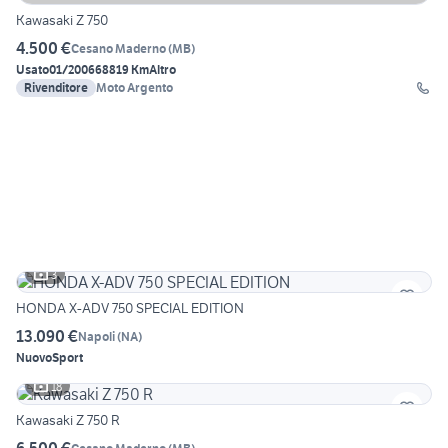
Kawasaki Z 750
4.500 €
Cesano Maderno
(
MB
)
Usato
01/2006
68819 Km
Altro
Rivenditore
Moto Argento
3
HONDA X-ADV 750 SPECIAL EDITION
13.090 €
Napoli
(
NA
)
Nuovo
Sport
18
Kawasaki Z 750 R