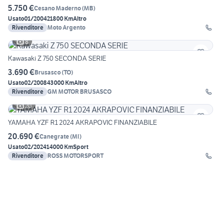
5.750 €
Cesano Maderno
(
MB
)
Usato
01/2004
21800 Km
Altro
Rivenditore
Moto Argento
8
Kawasaki Z 750 SECONDA SERIE
3.690 €
Brusasco
(
TO
)
Usato
02/2008
43000 Km
Altro
Rivenditore
GM MOTOR BRUSASCO
20
YAMAHA YZF R1 2024 AKRAPOVIC FINANZIABILE
20.690 €
Canegrate
(
MI
)
Usato
02/2024
14000 Km
Sport
Rivenditore
ROSS MOTORSPORT