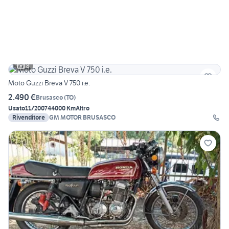
8
Moto Guzzi Breva V 750 i.e.
2.490 €
Brusasco
(
TO
)
Usato
11/2007
44000 Km
Altro
Rivenditore
GM MOTOR BRUSASCO