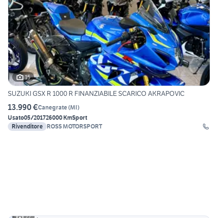
15
SUZUKI GSX R 1000 R FINANZIABILE SCARICO AKRAPOVIC
13.990 €
Canegrate
(
MI
)
Usato
05/2017
26000 Km
Sport
Rivenditore
ROSS MOTORSPORT
22