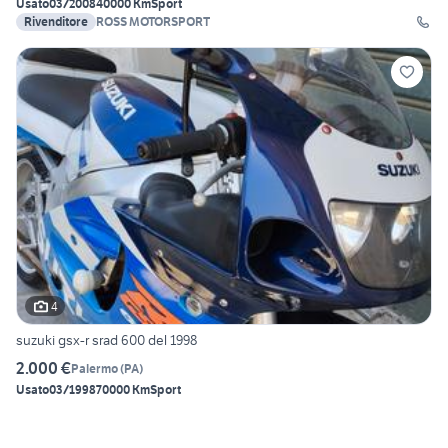
Usato
03/2008
40000 Km
Sport
Rivenditore
ROSS MOTORSPORT
4
suzuki gsx-r srad 600 del 1998
2.000 €
Palermo
(
PA
)
Usato
03/1998
70000 Km
Sport