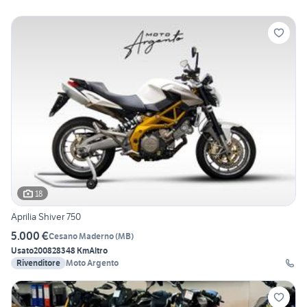
18
Aprilia Shiver 750
5.000 €
Cesano Maderno
(
MB
)
Usato
2008
28348 Km
Altro
Rivenditore
Moto Argento