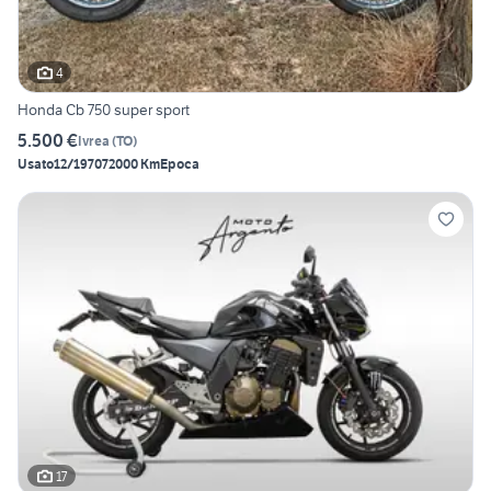
4
Honda Cb 750 super sport
5.500 €
Ivrea
(
TO
)
Usato
12/1970
72000 Km
Epoca
17