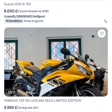
Suzuki GSX-R 750
8.000 €
Cesano Maderno
(
MB
)
Usato
01/1990
50452 Km
Sport
Rivenditore
Moto Argento
16
YAMAHA YZF R6 LAGUNA SECA LIMITED EDITION
9.990 €
Canegrate
(
MI
)