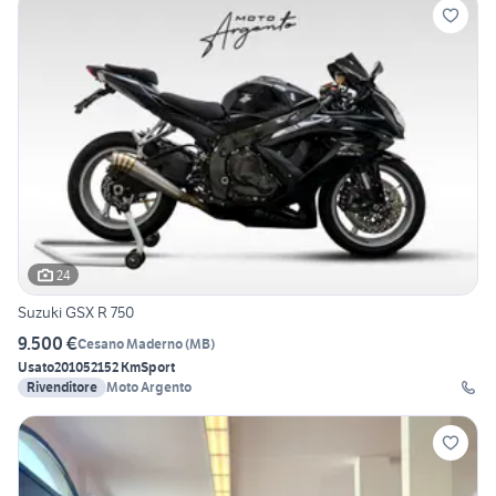
24
Suzuki GSX R 750
9.500 €
Cesano Maderno
(
MB
)
Usato
2010
52152 Km
Sport
Rivenditore
Moto Argento