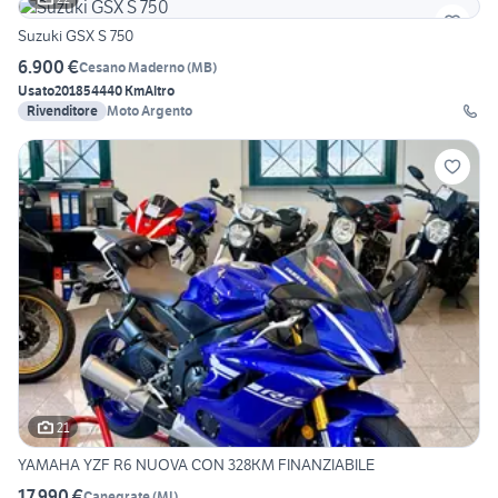
Suzuki GSX S 750
6.900 €
Cesano Maderno
(
MB
)
Usato
2018
54440 Km
Altro
Rivenditore
Moto Argento
21
YAMAHA YZF R6 NUOVA CON 328KM FINANZIABILE
17.990 €
Canegrate
(
MI
)