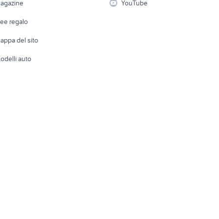
agazine
YouTube
Attrezzature di lavoro
Telefonia
Abbigli
dee regalo
Accesso
e altro
appa del sito
Tutto per
odelli auto