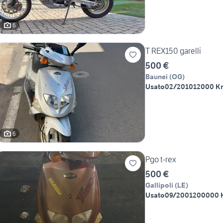
6
T REX150 garelli
500 €
Baunei
(
OG
)
Usato
02/2010
12000 K
6
Pgo t-rex
500 €
Gallipoli
(
LE
)
Usato
09/2001
200000 