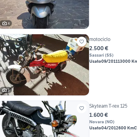
4
motociclo
2.500 €
Sassari
(
SS
)
Usato
09/2011
13000 K
3
Skyteam T-rex 125
1.600 €
Novara
(
NO
)
Usato
04/2012
600 Km
C