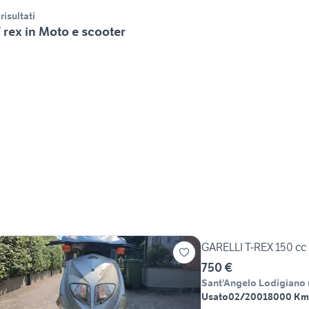
 risultati
 rex in Moto e scooter
GARELLI T-REX 150 cc
750 €
Sant'Angelo Lodigiano
Usato
02/2001
8000 Km