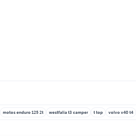
motos enduro 125 2t
westfalia t3 camper
t top
volvo v40 t4