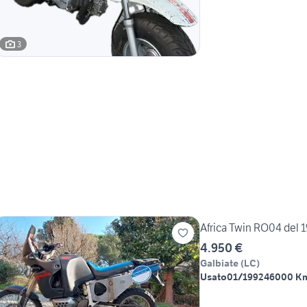
3
Africa Twin RO04 del 
4.950 €
Galbiate
(
LC
)
Usato
01/1992
46000 K