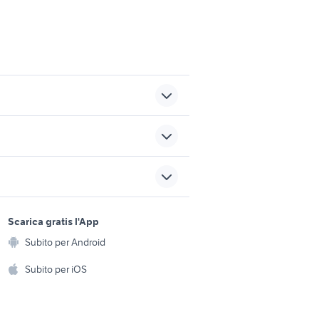
vespa 125 usata bari
sym mio 100
ducati moto Ragusa
sports e hobby
steriori
provincia
a
Scarica gratis l'App
Animali
Subito per Android
assicurazione moto
ento e
Accessori per animali
hi
Subito per iOS
Musica e Film
omestici
Libri e Riviste
e Fai da te