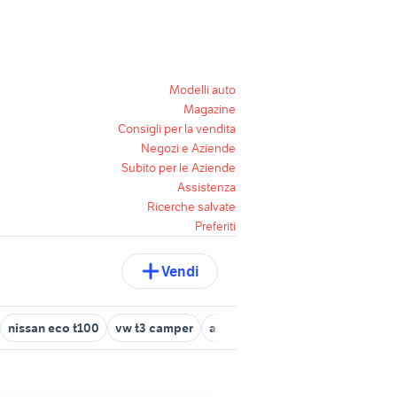
Modelli auto
Magazine
Consigli per la vendita
Negozi e Aziende
Subito per le Aziende
Assistenza
Ricerche salvate
Preferiti
Vendi
nissan eco t100
vw t3 camper
amazfit t-rex 2
t max motori L