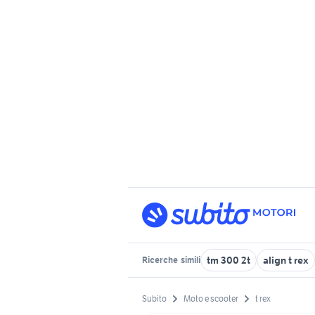
tm 300 2t
align t rex
Ricerche
simili
Subito
Moto e scooter
t rex