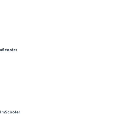
m
Scooter
Km
Scooter