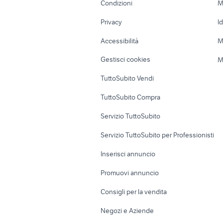
Condizioni
M
Nautica
Garage e box
Privacy
I
Caravan e Camper
Loft, mansarde 
Accessibilità
M
Veicoli commerciali
Case vacanza
Gestisci cookies
M
Uffici e Locali
TuttoSubito Vendi
commerciali
TuttoSubito Compra
Servizio TuttoSubito
Servizio TuttoSubito per Professionisti
Inserisci annuncio
Promuovi annuncio
Consigli per la vendita
Negozi e Aziende