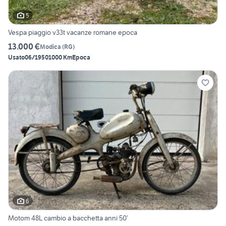
5
Vespa piaggio v33t vacanze romane epoca
13.000 €
Modica
(
RG
)
Usato
06/1950
1000 Km
Epoca
6
Motom 48L cambio a bacchetta anni 50’