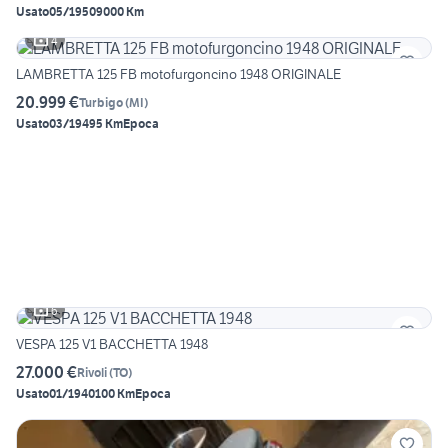
Usato
05/1950
9000 Km
4
LAMBRETTA 125 FB motofurgoncino 1948 ORIGINALE
20.999 €
Turbigo
(
MI
)
Usato
03/1949
5 Km
Epoca
6
VESPA 125 V1 BACCHETTA 1948
27.000 €
Rivoli
(
TO
)
Usato
01/1940
100 Km
Epoca