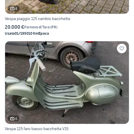
4
Vespa piaggio 125 cambio bacchetta
20.000 €
Fornovo di Taro
(
PR
)
Usato
01/1950
10 Km
Epoca
6
Vespa 125 faro basso bacchetta V15