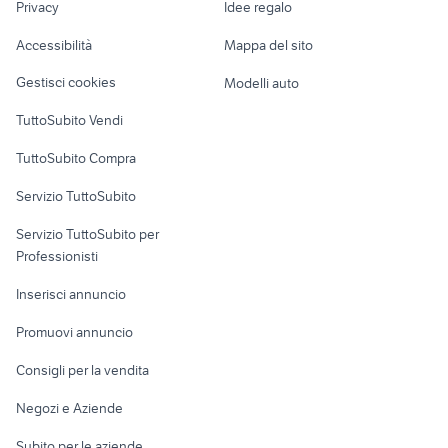
Privacy
Idee regalo
emilia romagna
Garage e box
moto morini turismo
epoca moto Foggia provincia
Caravan e Camper
Accessibilità
Mappa del sito
Loft, mansarde e
Veicoli commerciali
altro
Gestisci cookies
Modelli auto
Case vacanza
TuttoSubito Vendi
Uffici e Locali
TuttoSubito Compra
commerciali
Servizio TuttoSubito
elettronica
per la casa e la
sports e hobby
Servizio TuttoSubito per
persona
Informatica
Animali
Professionisti
Arredamento e
Console e
Accessori per
Casalinghi
Inserisci annuncio
Videogiochi
animali
Elettrodomestici
Promuovi annuncio
Audio/Video
Musica e Film
Giardino e Fai da te
Consigli per la vendita
Fotografia
Libri e Riviste
Abbigliamento e
Negozi e Aziende
Telefonia
Strumenti Musicali
Accessori
Subito per le aziende