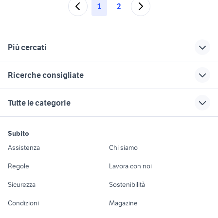
1
2
Più cercati
Correlati
Richerche simili
Suggerimenti
Ricerche consigliate
portapacchi vespa
vespa bacchetta
vespa usata lecce
px
1948
cafe racer usate
moto usate viterbo
yamaha yzf r125
Tutte le categorie
blocco motore
vespa da restaurare
motorino 50 usato napoli
ktm 125 duke moto
ducati multistrada
vespa 50 special
vespa carter
usata
beverly usato
piaggio ape 50
motori
immobili
lavoro e servizi
vespa 50 1980
ammortizzatori
xr 600
Subito
cagiva mito 125 usata
aprilia caponord usata
Auto
Appartamenti
Offerte di lavoro
vespa pk 50 s
vespa
ducati 1098 usata
Assistenza
Chi siamo
piaggio liberty 50 4t
harley dyna super glide
accessori moto
ricambi vespa
moto usate trapani e
Accessori Auto
Camere/Posti letto
Servizi
motore elettrico moto Ragusa
vespa px 200 motori
padova
Regole
Lavora con noi
provincia
casco momo design donna
provincia
Emilia Romagna
Moto e Scooter
Ville singole e a
Candidati in cerca di
contachilometri
Sicurezza
Sostenibilità
schiera
lavoro
vespa bacchetta
cagiva anni 80
vespa px
malaguti xtm 125
Accessori Moto
accessori moto
vespa 75
honda shadow 600 moto Lazio
ktm moto Piemonte
Condizioni
Magazine
Terreni e rustici
Attrezzature di
vespa 150 px in
Nautica
lavoro
bmw k100 rs accessori moto
minarelli mr6