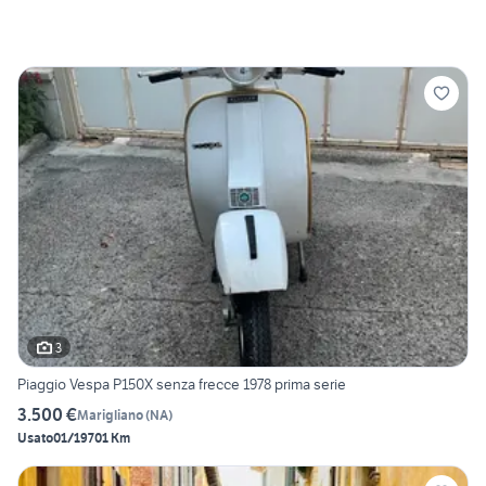
3
Piaggio Vespa P150X senza frecce 1978 prima serie
3.500 €
Marigliano
(
NA
)
Usato
01/1970
1 Km