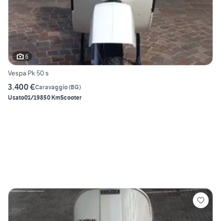
6
Vespa Pk 50 s
3.400 €
Caravaggio
(
BG
)
Usato
01/1985
0 Km
Scooter