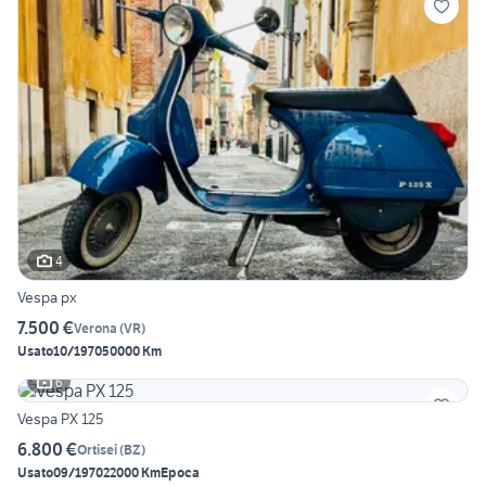
4
Vespa px
7.500 €
Verona
(
VR
)
Usato
10/1970
50000 Km
6
Vespa PX 125
6.800 €
Ortisei
(
BZ
)
Usato
09/1970
22000 Km
Epoca