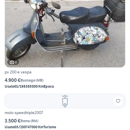
4
px 200 e vespa
4.900 €
Busnago
(
MB
)
Usato
01/1983
85000 Km
Epoca
moto speedtriple2007
3.500 €
Roma
(
RM
)
Usato
03/2007
47000 Km
Turismo