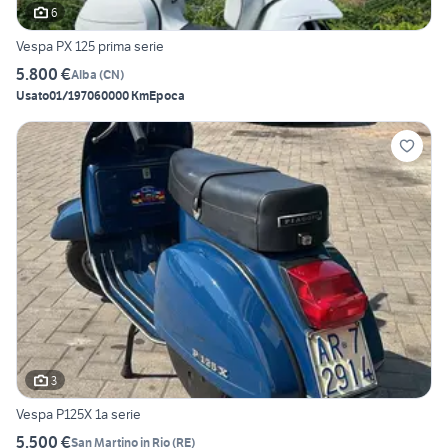
6
Vespa PX 125 prima serie
5.800 €
Alba
(
CN
)
Usato
01/1970
60000 Km
Epoca
3
Vespa P125X 1a serie
5.500 €
San Martino in Rio
(
RE
)