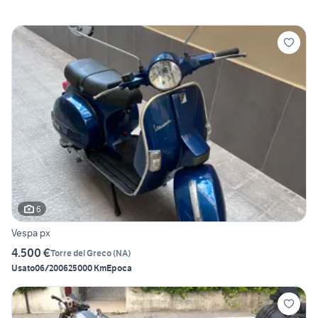
6
Vespa px
4.500 €
Torre del Greco
(
NA
)
Usato
06/2006
25000 Km
Epoca