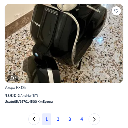
5
Vespa PX125
4.000 €
Andria
(
BT
)
Usato
05/1970
14500 Km
Epoca
1
2
3
4