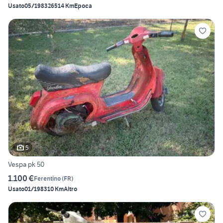
Usato
05/1983
26514 Km
Epoca
5
Vespa pk 50
1.100 €
Ferentino
(
FR
)
Usato
01/1983
10 Km
Altro