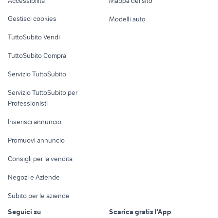
Accessibilità
Mappa del sito
Loft, mansarde e
Veicoli commerciali
altro
Gestisci cookies
Modelli auto
Case vacanza
TuttoSubito Vendi
Uffici e Locali
TuttoSubito Compra
commerciali
Servizio TuttoSubito
elettronica
per la casa e la
sports e hobby
Servizio TuttoSubito per
persona
Informatica
Animali
Professionisti
Arredamento e
Console e
Accessori per
Casalinghi
Inserisci annuncio
Videogiochi
animali
Elettrodomestici
Promuovi annuncio
Audio/Video
Musica e Film
Giardino e Fai da te
Consigli per la vendita
Fotografia
Libri e Riviste
Abbigliamento e
Negozi e Aziende
Telefonia
Strumenti Musicali
Accessori
Subito per le aziende
Sports
Tutto per i bambini
Seguici su
Scarica gratis l'App