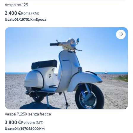
Vespa px 125
2.400 €
Roma
(
RM
)
Usato
01/1970
1 Km
Epoca
Vespa P125X senza frecce
3.800 €
Policoro
(
MT
)
Usato
04/1970
48000 Km