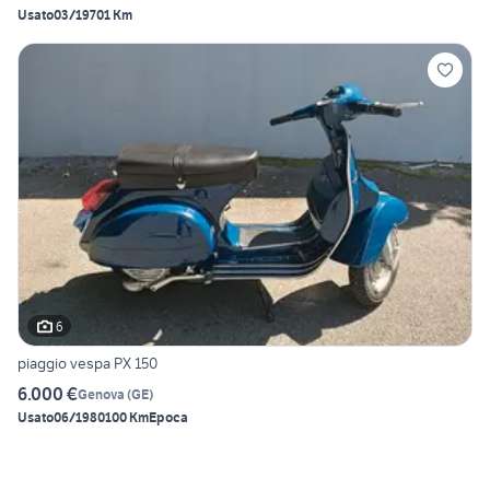
Usato
03/1970
1 Km
6
piaggio vespa PX 150
6.000 €
Genova
(
GE
)
Usato
06/1980
100 Km
Epoca