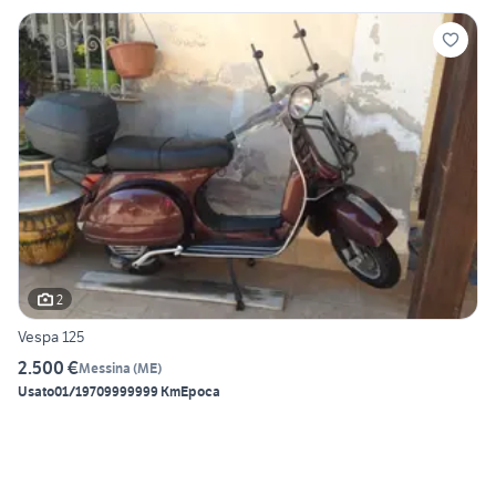
2
Vespa 125
2.500 €
Messina
(
ME
)
Usato
01/1970
9999999 Km
Epoca