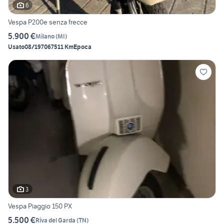
6
Vespa P200e senza frecce
5.900 €
Milano
(
MI
)
Usato
08/1970
67511 Km
Epoca
3
Vespa Piaggio 150 PX
5.500 €
Riva del Garda
(
TN
)