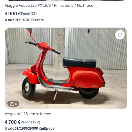
Piaggio Vespa 125 PX 1978 / Prima Serie / No Frecc
4.000 €
Fondi
(
LT
)
Usato
01/1970
10000 Km
6
Vespa pk 125 senza frecce
4.700 €
Verona
(
VR
)
Usato
01/1985
29000 Km
Epoca