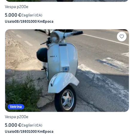
Vespa p200e
5.000 €
Cagliari
(
CA
)
Usato
08/1980
1000 Km
Epoca
Vetrina
Vespa p200e
5.000 €
Cagliari
(
CA
)
Usato
08/1980
1000 Km
Epoca