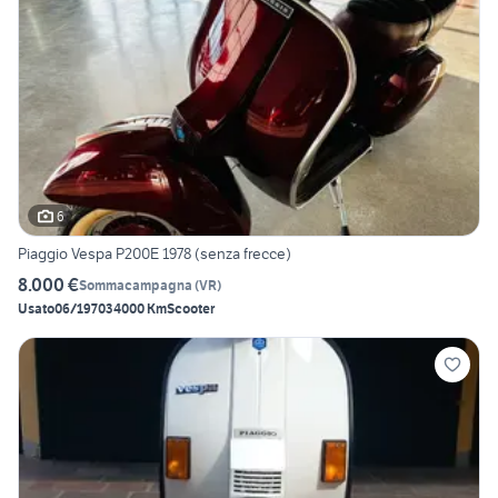
6
Piaggio Vespa P200E 1978 (senza frecce)
8.000 €
Sommacampagna
(
VR
)
Usato
06/1970
34000 Km
Scooter