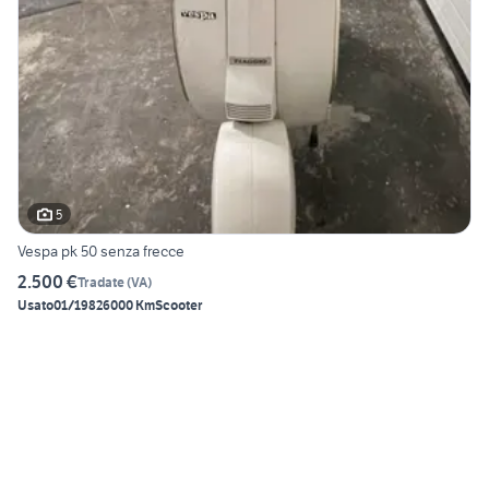
5
Vespa pk 50 senza frecce
2.500 €
Tradate
(
VA
)
Usato
01/1982
6000 Km
Scooter