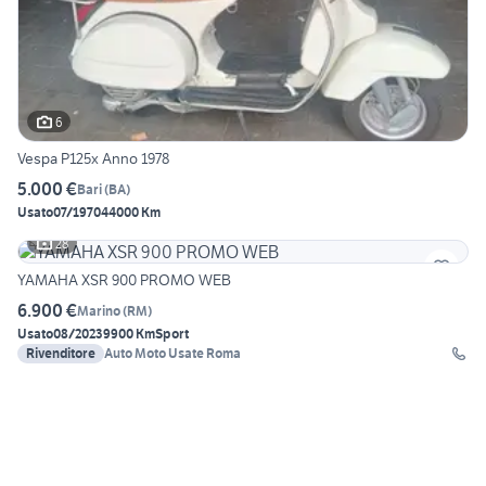
6
Vespa P125x Anno 1978
5.000 €
Bari
(
BA
)
Usato
07/1970
44000 Km
28
YAMAHA XSR 900 PROMO WEB
6.900 €
Marino
(
RM
)
Usato
08/2023
9900 Km
Sport
Rivenditore
Auto Moto Usate Roma