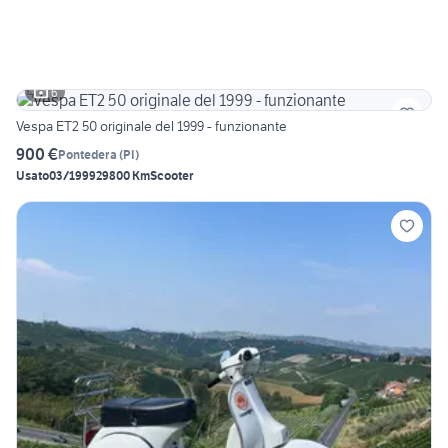
6
Vespa ET2 50 originale del 1999 - funzionante
900 €
Pontedera
(
PI
)
Usato
03/1999
29800 Km
Scooter