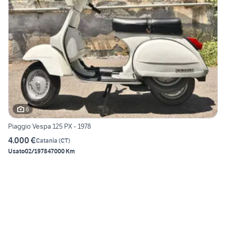
6
Piaggio Vespa 125 PX - 1978
4.000 €
Catania
(
CT
)
Usato
02/1978
47000 Km