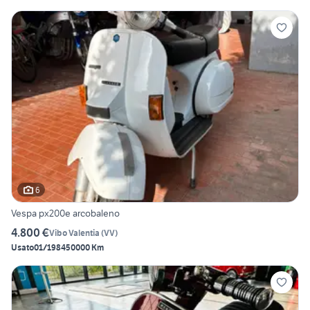
6
Vespa px200e arcobaleno
4.800 €
Vibo Valentia
(
VV
)
Usato
01/1984
50000 Km