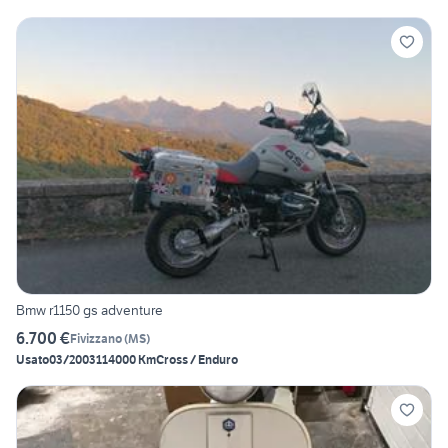
Bmw r1150 gs adventure
6.700 €
Fivizzano
(
MS
)
Usato
03/2003
114000 Km
Cross / Enduro