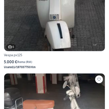
6
Vespa px125
5.000 €
Roma
(
RM
)
Usato
11/1970
37750 Km