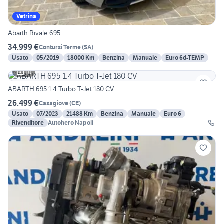
Vetrina
Abarth Rivale 695
34.999 €
Contursi Terme
(
SA
)
Usato
05/2019
18000 Km
Benzina
Manuale
Euro 6d-TEMP
10
ABARTH 695 1.4 Turbo T-Jet 180 CV
26.499 €
Casagiove
(
CE
)
Usato
07/2023
21488 Km
Benzina
Manuale
Euro 6
Rivenditore
Autohero Napoli