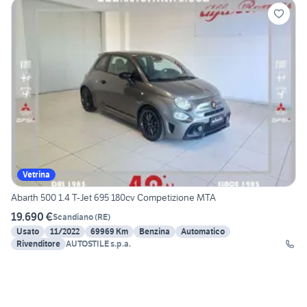
Vetrina
Abarth 500 1.4 T-Jet 695 180cv Competizione MTA
19.690 €
Scandiano
(
RE
)
Usato
11/2022
69969 Km
Benzina
Automatico
Rivenditore
AUTOSTILE s.p.a.