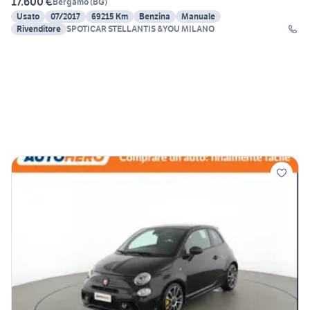
17.600 €
Bergamo
(
BG
)
Usato
07/2017
69215 Km
Benzina
Manuale
Rivenditore
SPOTICAR STELLANTIS &YOU MILANO