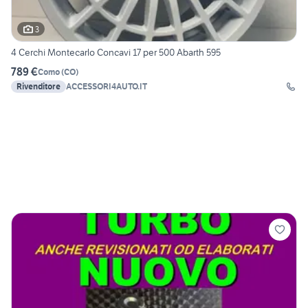
3
4 Cerchi Montecarlo Concavi 17 per 500 Abarth 595
789 €
Como
(
CO
)
Rivenditore
ACCESSORI4AUTO.IT