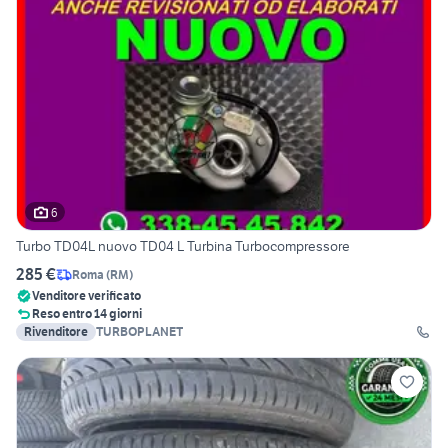
6
Turbo TD04L nuovo TD04 L Turbina Turbocompressore
285 €
Roma
(
RM
)
Venditore verificato
Reso entro 14 giorni
Rivenditore
TURBOPLANET