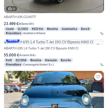
10
ABARTH 695 CG49777
23.499 €
Milano
(
MI
)
Usato
11/2022
9023 Km
Benzina
Automatico
Euro 6
Rivenditore
Autohero Milano
Vetrina
ABARTH 695 1.4 Turbo T-Jet 190 CV Biposto KM0 CI
55.000 €
Arzano
(
NA
)
Km0
02/2016
Benzina
Manuale
Euro 6e
Rivenditore
Contangelo Motori S.r.l.