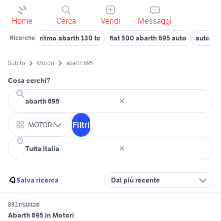
Home
Cerca
Vendi
Messaggi
ritmo abarth 130 tc
fiat 500 abarth 695 auto
auto ab
Ricerche
Subito
Motori
abarth 695
Cosa cerchi?
Filtri
MOTORI
Salva ricerca
Dal più recente
892 risultati
Abarth 695 in Motori