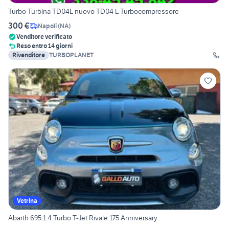
Turbo Turbina TD04L nuovo TD04 L Turbocompressore
300 €
Napoli
(
NA
)
Venditore verificato
Reso entro 14 giorni
Rivenditore
TURBOPLANET
Vetrina
Abarth 695 1.4 Turbo T-Jet Rivale 175 Anniversary