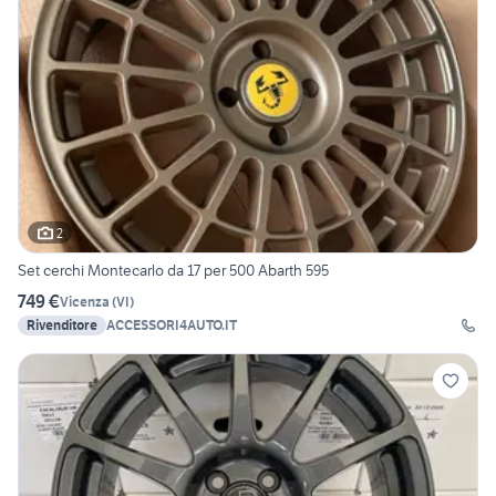
2
Set cerchi Montecarlo da 17 per 500 Abarth 595
749 €
Vicenza
(
VI
)
Rivenditore
ACCESSORI4AUTO.IT