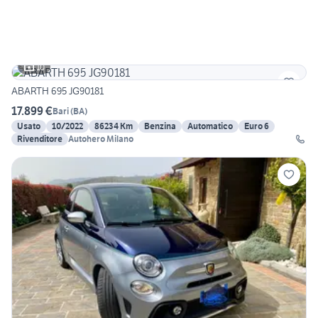
10
ABARTH 695 JG90181
17.899 €
Bari
(
BA
)
Usato
10/2022
86234 Km
Benzina
Automatico
Euro 6
Rivenditore
Autohero Milano