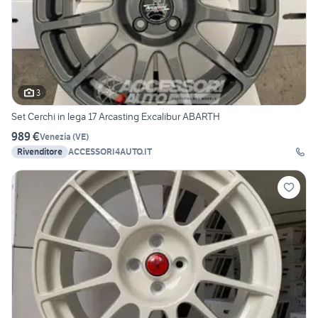
3
Set Cerchi in lega 17 Arcasting Excalibur ABARTH
989 €
Venezia
(
VE
)
Rivenditore
ACCESSORI4AUTO.IT