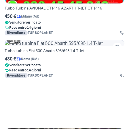
Turbo Turbina AVIONAL GT1446 ABARTH T-JET GT 1446
450 €
Milano
(
MI
)
Venditore verificato
Reso entro 14 giorni
Rivenditore
TURBOPLANET
10
Turbo turbina Fiat 500 Abarth 595/695 1.4 T-Jet
480 €
Roma
(
RM
)
Venditore verificato
Reso entro 14 giorni
Rivenditore
TURBOPLANET