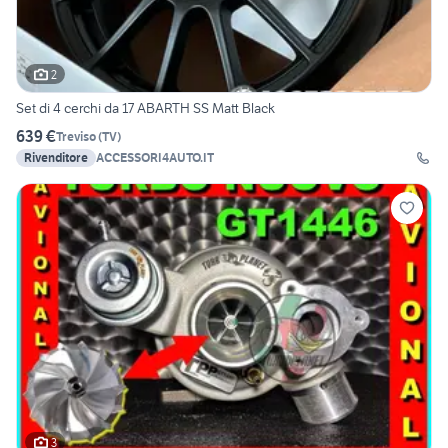
2
Set di 4 cerchi da 17 ABARTH SS Matt Black
639 €
Treviso
(
TV
)
Rivenditore
ACCESSORI4AUTO.IT
3