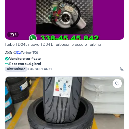
6
Turbo TD04L nuovo TD04 L Turbocompressore Turbina
285 €
Torino
(
TO
)
Venditore verificato
Reso entro 14 giorni
Rivenditore
TURBOPLANET