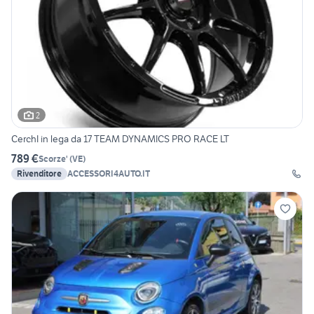
2
CerchI in lega da 17 TEAM DYNAMICS PRO RACE LT
789 €
Scorze'
(
VE
)
Rivenditore
ACCESSORI4AUTO.IT