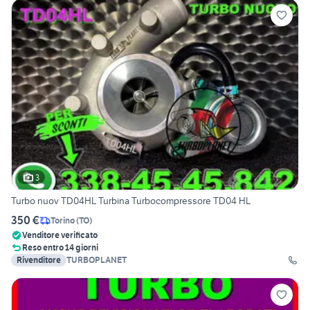
3
Turbo nuov TD04HL Turbina Turbocompressore TD04 HL
350 €
Torino
(
TO
)
Venditore verificato
Reso entro 14 giorni
Rivenditore
TURBOPLANET