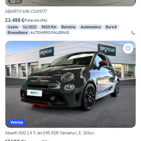
10
ABARTH 695 CG49777
23.499 €
Palermo
(
PA
)
Usato
11/2022
9023 Km
Benzina
Automatico
Euro 6
Rivenditore
AUTOHERO PALERMO
Vetrina
Abarth 500 1.4 T-Jet 695 XSR Yamaha L.E. 165cv