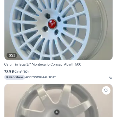
3
Cerchi in lega 17" Montecarlo Concavi Abarth 500
789 €
Cirie'
(
TO
)
Rivenditore
ACCESSORI4AUTO.IT