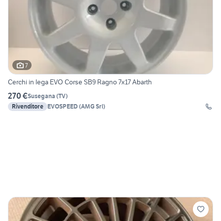
7
Cerchi in lega EVO Corse SB9 Ragno 7x17 Abarth
270 €
Susegana
(
TV
)
Rivenditore
EVOSPEED (AMG Srl)