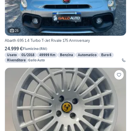
26
Abarth 695 1.4 Turbo T-Jet Rivale 175 Anniversary
24.999 €
Fiumicino
(
RM
)
Usato
01/2018
49999 Km
Benzina
Automatico
Euro 6
Rivenditore
Gallo Auto