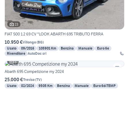
23
FIAT 500 1.2 69 CV ''LOOK ABARTH 695 TRIBUTO FERRA
10.950 €
Villongo
(
BG
)
Usato
09/2016
105901 Km
Benzina
Manuale
Euro 6e
Rivenditore
AutoDoc srl
6
Abarth 695 Competizione my 2024
25.000 €
Treviso
(
TV
)
Usato
02/2024
9505 Km
Benzina
Manuale
Euro 6d-TEMP