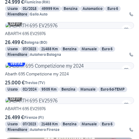
24.999 €
Fiumicino
(
RM
)
Usato
01/2018
49999 Km
Benzina
Automatico
Euro 6
Rivenditore
Gallo Auto
10
ABARTH 695 EV25976
26.499 €
Bologna
(
BO
)
Usato
07/2023
21488 Km
Benzina
Manuale
Euro 6
Rivenditore
Autohero Bologna
Vetrina
Abarth 695 Competizione my 2024
25.000 €
Treviso
(
TV
)
Usato
02/2024
9505 Km
Benzina
Manuale
Euro 6d-TEMP
10
ABARTH 695 EV25976
26.499 €
Firenze
(
FI
)
Usato
07/2023
21488 Km
Benzina
Manuale
Euro 6
Rivenditore
Autohero Firenze