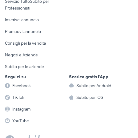
Servizio TuttoSubito per
persona
Informatica
Animali
Professionisti
Arredamento e
Console e
Accessori per
Casalinghi
Inserisci annuncio
Videogiochi
animali
Elettrodomestici
Promuovi annuncio
Audio/Video
Musica e Film
Giardino e Fai da te
Consigli per la vendita
Fotografia
Libri e Riviste
Abbigliamento e
Negozi e Aziende
Telefonia
Strumenti Musicali
Accessori
Subito per le aziende
Sports
Tutto per i bambini
Seguici su
Scarica gratis l'App
Biciclette
Facebook
Subito per Android
Collezionismo
TikTok
Subito per iOS
Instagram
YouTube