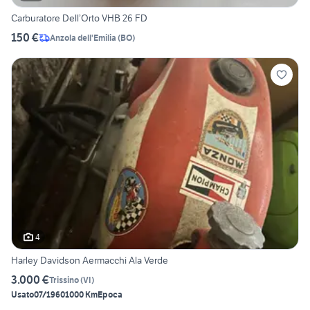
Carburatore Dell’Orto VHB 26 FD
150 €
Anzola dell'Emilia
(
BO
)
4
Harley Davidson Aermacchi Ala Verde
3.000 €
Trissino
(
VI
)
Usato
07/1960
1000 Km
Epoca