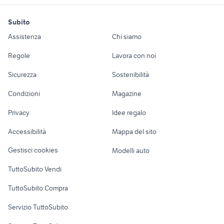
suzuki jimny diesel
toyota aygo usata
kia carnival diesel
produzione divani veneto
riparazione ps5
motori
immobili
lavoro e servizi
roma
fiat doblo km 0
tdi touran
Subito
cagiva mito 125 usata
auto usate reggio emilia
Auto
Appartamenti
Offerte di lavoro
barca sessa key
auto usate pescara
veicoli commerciali
Assistenza
Chi siamo
auto Napoli provincia
renault captur usata sicilia
largo
Pozzoleone
fiat panda auto
Accessori Auto
Camere/Posti letto
Servizi
concessionari auto usate
gozzo usato napoli
Regole
Lavora con noi
audi le mans
hummer h2
moto usate trapani e provincia
lanciano
Moto e Scooter
Ville singole e a
Candidati in cerca di
fiat 238 auto
Sicurezza
Sostenibilità
schiera
lavoro
auto usate nettuno
ktm 690 usato
auto usate niscemi
Accessori Moto
video village monterotondo
ritmo abarth 130 tc
Condizioni
Magazine
Terreni e rustici
Attrezzature di
Nautica
lavoro
golf 8 gti
fiat punto gpl
Privacy
Idee regalo
Garage e box
microcar duÃƒÂ©
fiat doblo usato puglia
Caravan e Camper
Accessibilità
Mappa del sito
Loft, mansarde e
Veicoli commerciali
altro
Gestisci cookies
Modelli auto
Case vacanza
TuttoSubito Vendi
Uffici e Locali
TuttoSubito Compra
commerciali
Servizio TuttoSubito
elettronica
per la casa e la
sports e hobby