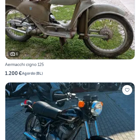
6
Aermacchi cigno 125
1.200 €
Agordo
(
BL
)