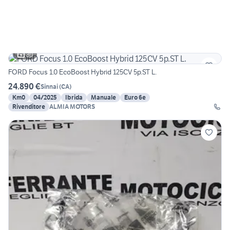
30
FORD Focus 1.0 EcoBoost Hybrid 125CV 5p.ST L.
24.890 €
Sinnai
(
CA
)
Km0
04/2025
Ibrida
Manuale
Euro 6e
Rivenditore
ALMIA MOTORS