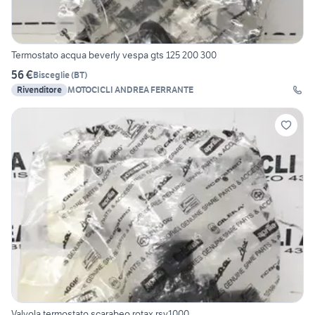
Termostato acqua beverly vespa gts 125 200 300
56 €
Bisceglie
(
BT
)
Rivenditore
MOTOCICLI ANDREA FERRANTE
Valvola termostato scarabeo rotax rsv1000