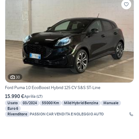
30
Ford Puma 1.0 EcoBoost Hybrid 125 CV S&S ST-Line
15.990 €
Aprilia
(
LT
)
Usato
03/2024
55000 Km
Mild Hybrid Benzina
Manuale
Euro 6
Rivenditore
PASSION CAR VENDITA E NOLEGGIO AUTO