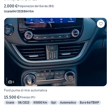
2.000 €
Polpenazze del Garda
(
BS
)
Usato
04/2025
864 Km
6
Ford puma st-line automatica
15.500 €
Firenze
(
FI
)
Usato
06/2023
50000 Km
Gpl
Automatico
Euro 6d-TEMP