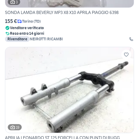
3
SONDA LAMDA BEVERLY MP3 X8 X10 APRILA PIAGGIO 6398
155 €
Torino
(
TO
)
Venditore verificato
Reso entro 14 giorni
Rivenditore
NEIROTTI RICAMBI
19
APRILIA LEONARDO ST 125 FORCELLA CON PUNTI DI RUGG