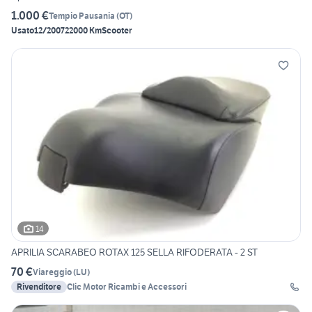
1.000 €
Tempio Pausania
(
OT
)
Usato
12/2007
22000 Km
Scooter
14
APRILIA SCARABEO ROTAX 125 SELLA RIFODERATA - 2 ST
70 €
Viareggio
(
LU
)
Rivenditore
Clic Motor Ricambi e Accessori