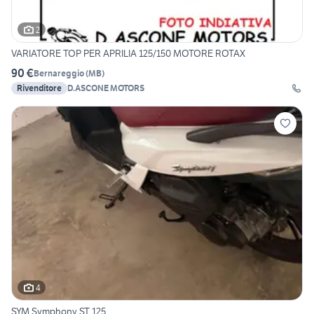
2
VARIATORE TOP PER APRILIA 125/150 MOTORE ROTAX
90 €
Bernareggio
(
MB
)
Rivenditore
D.ASCONE MOTORS
4
SYM Symphony ST 125