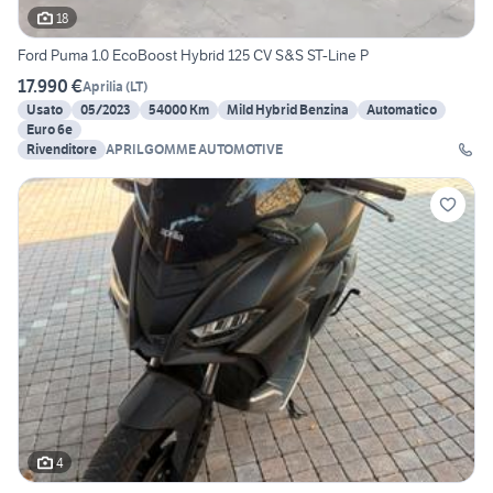
18
Ford Puma 1.0 EcoBoost Hybrid 125 CV S&S ST-Line P
17.990 €
Aprilia
(
LT
)
Usato
05/2023
54000 Km
Mild Hybrid Benzina
Automatico
Euro 6e
Rivenditore
APRILGOMME AUTOMOTIVE
4