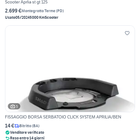
Scooter Aprlia st gt 125
2.699 €
Montegrotto Terme
(
PD
)
Usato
05/2024
5000 Km
Scooter
5
FISSAGGIO BORSA SERBATOIO CLICK SYSTEM APRILIA/BEN
14 €
Bitritto
(
BA
)
Venditore verificato
Reso entro 14 giorni