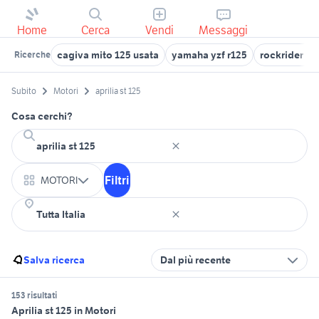
Home
Cerca
Vendi
Messaggi
cagiva mito 125 usata
yamaha yzf r125
rockrider st
Ricerche
Subito
Motori
aprilia st 125
Cosa cerchi?
Filtri
MOTORI
Salva ricerca
Dal più recente
153 risultati
Aprilia st 125 in Motori