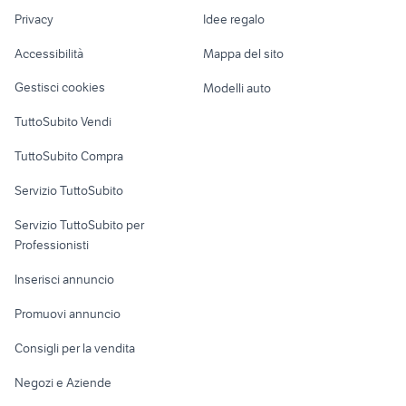
Nautica
lavoro
fiat 619 usato
furgone vetrato usato
Privacy
Idee regalo
Garage e box
Caravan e Camper
Accessibilità
Mappa del sito
Loft, mansarde e
Veicoli commerciali
altro
Gestisci cookies
Modelli auto
Case vacanza
TuttoSubito Vendi
Uffici e Locali
TuttoSubito Compra
commerciali
Servizio TuttoSubito
elettronica
per la casa e la
sports e hobby
Servizio TuttoSubito per
persona
Informatica
Animali
Professionisti
Arredamento e
Console e
Accessori per
Casalinghi
Inserisci annuncio
Videogiochi
animali
Elettrodomestici
Promuovi annuncio
Audio/Video
Musica e Film
Giardino e Fai da te
Consigli per la vendita
Fotografia
Libri e Riviste
Abbigliamento e
Negozi e Aziende
Telefonia
Strumenti Musicali
Accessori