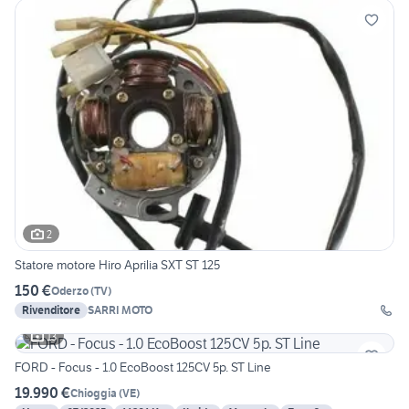
2
Statore motore Hiro Aprilia SXT ST 125
150 €
Oderzo
(
TV
)
Rivenditore
SARRI MOTO
13
FORD - Focus - 1.0 EcoBoost 125CV 5p. ST Line
19.990 €
Chioggia
(
VE
)