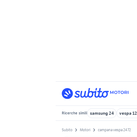
samsung 24
vespa 12
Ricerche
simili
Subito
Motori
campana vespa 24 72