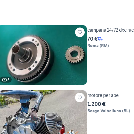
campana 24/72 dxc rac
70 €
Roma
(
RM
)
5
motore per ape
1.200 €
Borgo Valbelluna
(
BL
)