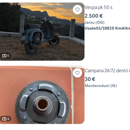
Vespa pk 50 s
2.500 €
Jerzu
(
OG
)
Usato
01/1982
0 Km
Altr
6
Campana 24/72 dentri d
30 €
Monteroduni
(
IS
)
4