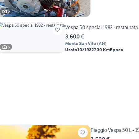
6
Vespa 50 special 1982 - restaurata
3.600 €
Monte San Vito
(
AN
)
6
Usato
10/1982
200 Km
Epoca
Piaggio Vespa 50 L - 1