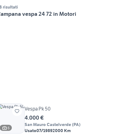
8 risultati
ampana vespa 24 72 in Motori
Vespa Pk 50
4.000 €
San Mauro Castelverde
(
PA
)
6
Usato
07/1989
2000 Km