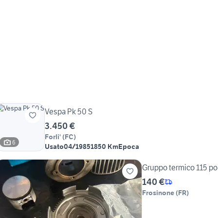
Vespa Pk 50 S
3.450 €
Forli'
(
FC
)
6
Usato
04/1985
1850 Km
Epoca
Gruppo termico 115 po
140 €
Frosinone
(
FR
)