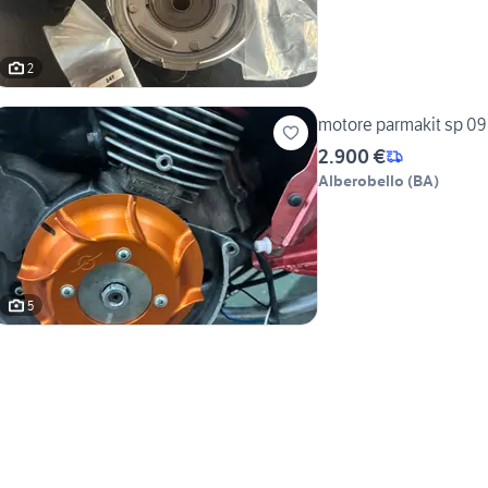
2
motore parmakit sp 0
2.900 €
Alberobello
(
BA
)
5