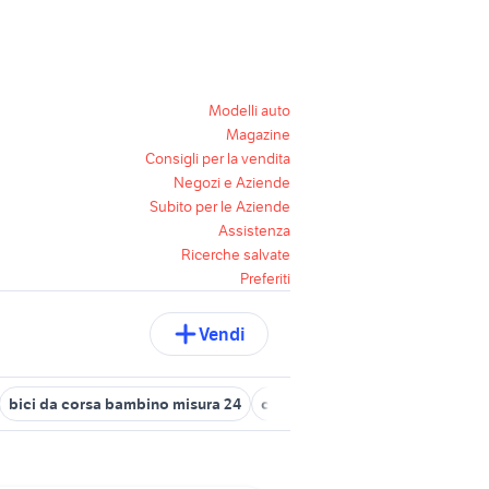
Modelli auto
Magazine
Consigli per la vendita
Negozi e Aziende
Subito per le Aziende
Assistenza
Ricerche salvate
Preferiti
Vendi
bici da corsa bambino misura 24
cucina in campania
fiat sedi