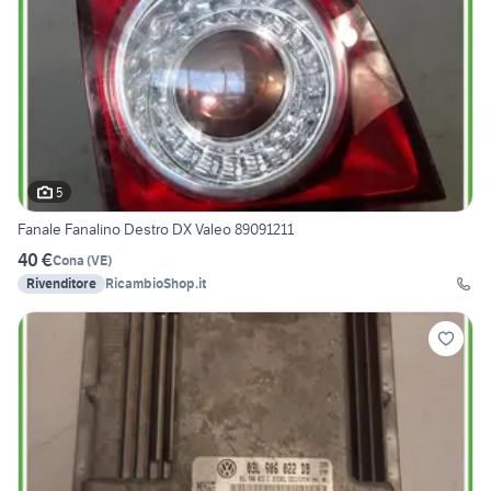
5
Fanale Fanalino Destro DX Valeo 89091211
40 €
Cona
(
VE
)
Rivenditore
RicambioShop.it