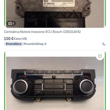
5
Centralina Motore Iniezione ECU Bosch 0281014692
130 €
Cona
(
VE
)
Rivenditore
RicambioShop.it