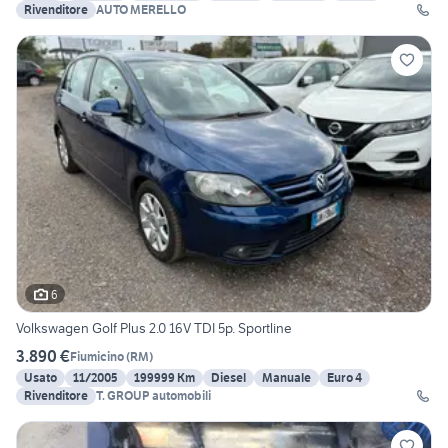
Rivenditore
AUTO MERELLO
6
Volkswagen Golf Plus 2.0 16V TDI 5p. Sportline
3.890 €
Fiumicino
(
RM
)
Usato
11/2005
199999 Km
Diesel
Manuale
Euro 4
Rivenditore
T. GROUP automobili