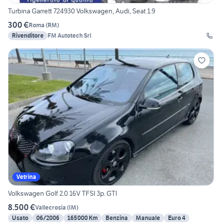
Turbina Garrett 724930 Volkswagen, Audi, Seat 1.9
300 €
Roma
(
RM
)
Rivenditore
FM Autotech Srl
Vetrina
Volkswagen Golf 2.0 16V TFSI 3p. GTI
8.500 €
Vallecrosia
(
IM
)
Usato
06/2006
165000 Km
Benzina
Manuale
Euro 4