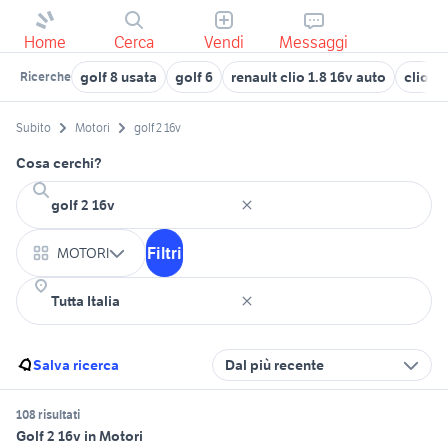
Home
Cerca
Vendi
Messaggi
golf 8 usata
golf 6
renault clio 1.8 16v auto
clio 2.
Ricerche
Subito
Motori
golf 2 16v
Cosa cerchi?
Filtri
MOTORI
Salva ricerca
Dal più recente
108 risultati
Golf 2 16v in Motori