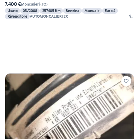
7.400 €
Moncalieri
(
TO
)
Usato
05/2008
257485 Km
Benzina
Manuale
Euro 4
Rivenditore
AUTOMONCALIERI 2.0