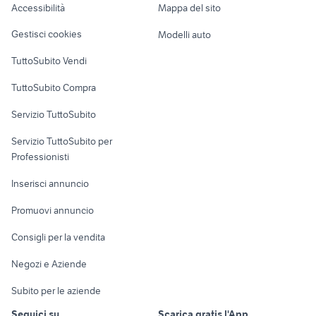
Accessibilità
Mappa del sito
Loft, mansarde e
Veicoli commerciali
altro
Gestisci cookies
Modelli auto
Case vacanza
TuttoSubito Vendi
Uffici e Locali
TuttoSubito Compra
commerciali
Servizio TuttoSubito
elettronica
per la casa e la
sports e hobby
Servizio TuttoSubito per
persona
Informatica
Animali
Professionisti
Arredamento e
Console e
Accessori per
Casalinghi
Inserisci annuncio
Videogiochi
animali
Elettrodomestici
Promuovi annuncio
Audio/Video
Musica e Film
Giardino e Fai da te
Consigli per la vendita
Fotografia
Libri e Riviste
Abbigliamento e
Negozi e Aziende
Telefonia
Strumenti Musicali
Accessori
Subito per le aziende
Sports
Tutto per i bambini
Seguici su
Scarica gratis l'App