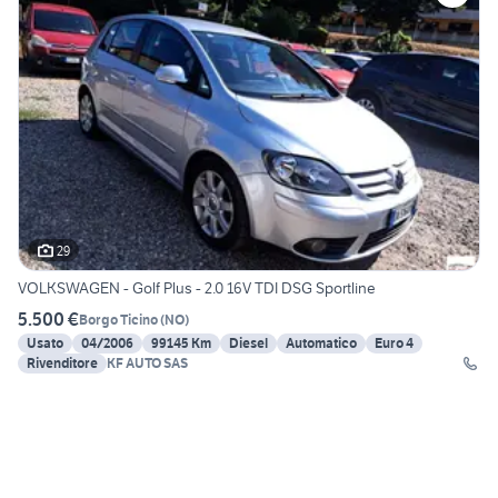
29
VOLKSWAGEN - Golf Plus - 2.0 16V TDI DSG Sportline
5.500 €
Borgo Ticino
(
NO
)
Usato
04/2006
99145 Km
Diesel
Automatico
Euro 4
Rivenditore
KF AUTO SAS