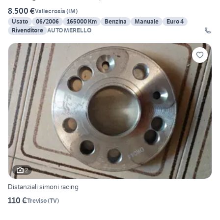
8.500 €
Vallecrosia
(
IM
)
Usato
06/2006
165000 Km
Benzina
Manuale
Euro 4
Rivenditore
AUTO MERELLO
2
Distanziali simoni racing
110 €
Treviso
(
TV
)