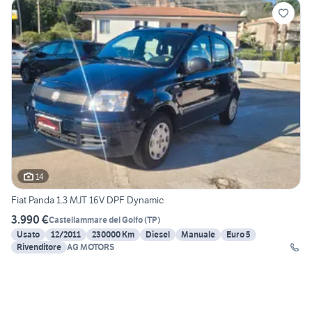
14
Fiat Panda 1.3 MJT 16V DPF Dynamic
3.990 €
Castellammare del Golfo
(
TP
)
Usato
12/2011
230000 Km
Diesel
Manuale
Euro 5
Rivenditore
AG MOTORS