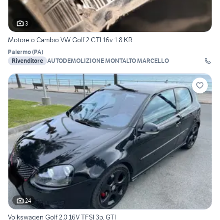
3
Motore o Cambio VW Golf 2 GTI 16v 1.8 KR
Palermo
(
PA
)
Rivenditore
AUTODEMOLIZIONE MONTALTO MARCELLO
24
Volkswagen Golf 2.0 16V TFSI 3p. GTI