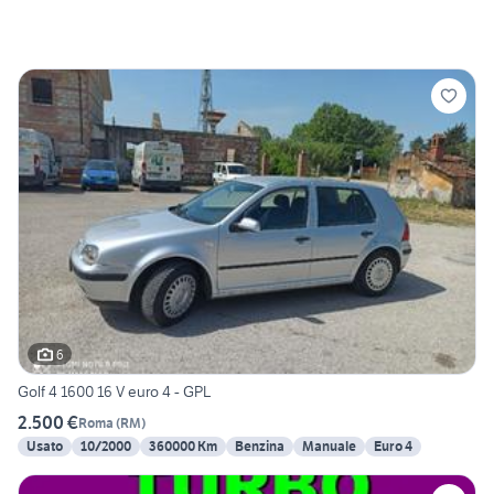
6
Golf 4 1600 16 V euro 4 - GPL
2.500 €
Roma
(
RM
)
Usato
10/2000
360000 Km
Benzina
Manuale
Euro 4