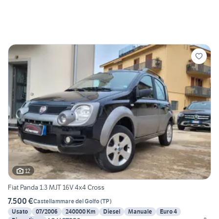
12
Fiat Panda 1.3 MJT 16V 4x4 Cross
7.500 €
Castellammare del Golfo
(
TP
)
Usato
07/2006
240000 Km
Diesel
Manuale
Euro 4