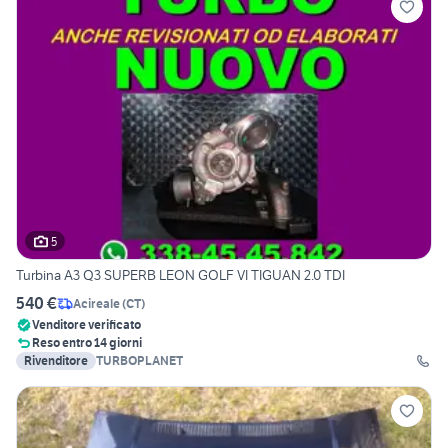
5
Turbina A3 Q3 SUPERB LEON GOLF VI TIGUAN 2.0 TDI
540 €
Acireale
(
CT
)
Venditore verificato
Reso entro 14 giorni
Rivenditore
TURBOPLANET