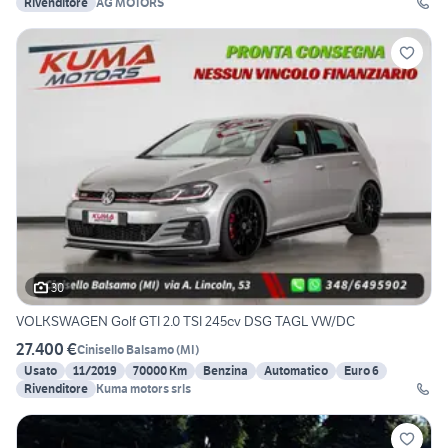
Rivenditore
AG MOTORS
30
VOLKSWAGEN Golf GTI 2.0 TSI 245cv DSG TAGL VW/DC
27.400 €
Cinisello Balsamo
(
MI
)
Usato
11/2019
70000 Km
Benzina
Automatico
Euro 6
Rivenditore
Kuma motors srls