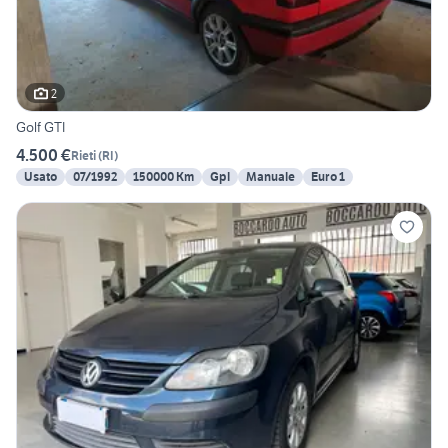
2
Golf GTI
4.500 €
Rieti
(
RI
)
Usato
07/1992
150000 Km
Gpl
Manuale
Euro 1