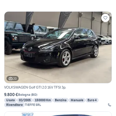
20
VOLKSWAGEN Golf GTI 2.0 16V TFSI 3p.
9.800 €
Bologna
(
BO
)
Usato
02/2005
150000 Km
Benzina
Manuale
Euro 4
Rivenditore
TIEFFE SRL