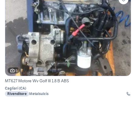
6
MT627 Motore Wv Golf III 1.8 B ABS
Cagliari
(
CA
)
Rivenditore
Metalsulcis