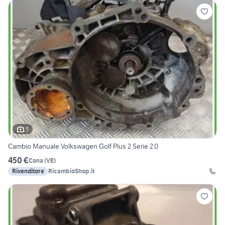
5
Cambio Manuale Volkswagen Golf Plus 2 Serie 2.0
450 €
Cona
(
VE
)
Rivenditore
RicambioShop.it