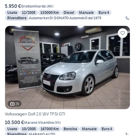
5.950 €
Grottaminarda
(
AV
)
Usato
12/2005
130000 Km
Diesel
Manuale
Euro 4
Rivenditore
Automarket DI DONATO Automobili dal 1975
25
Volkswagen Golf 2.0 16V TFSI GTI
10.500 €
Marano Vicentino
(
VI
)
Usato
10/2005
167000 Km
Benzina
Manuale
Euro 4
Rivenditore
MARANO AUTO