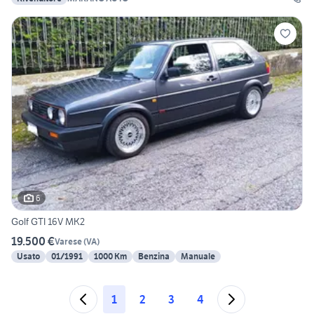
6
Golf GTI 16V MK2
19.500 €
Varese
(
VA
)
Usato
01/1991
1000 Km
Benzina
Manuale
1
2
3
4