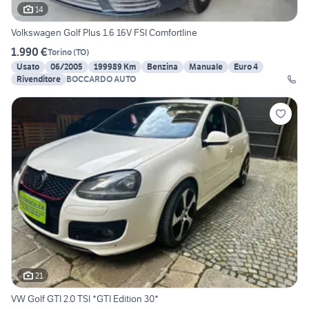
14
Volkswagen Golf Plus 1.6 16V FSI Comfortline
1.990 €
Torino
(
TO
)
Usato
06/2005
199989 Km
Benzina
Manuale
Euro 4
Rivenditore
BOCCARDO AUTO
21
VW Golf GTI 2.0 TSI *GTI Edition 30*