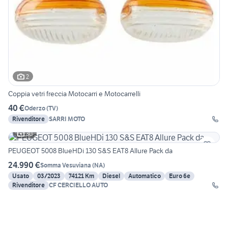
2
Coppia vetri freccia Motocarri e Motocarrelli
40 €
Oderzo
(
TV
)
Rivenditore
SARRI MOTO
30
PEUGEOT 5008 BlueHDi 130 S&S EAT8 Allure Pack da
24.990 €
Somma Vesuviana
(
NA
)
Usato
03/2023
74121 Km
Diesel
Automatico
Euro 6e
Rivenditore
CF CERCIELLO AUTO