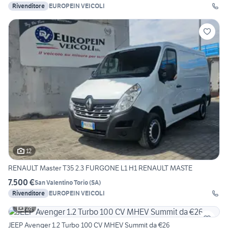
Rivenditore
EUROPEIN VEICOLI
12
RENAULT Master T35 2.3 FURGONE L1 H1 RENAULT MASTE
7.500 €
San Valentino Torio
(
SA
)
Rivenditore
EUROPEIN VEICOLI
28
JEEP Avenger 1.2 Turbo 100 CV MHEV Summit da €26