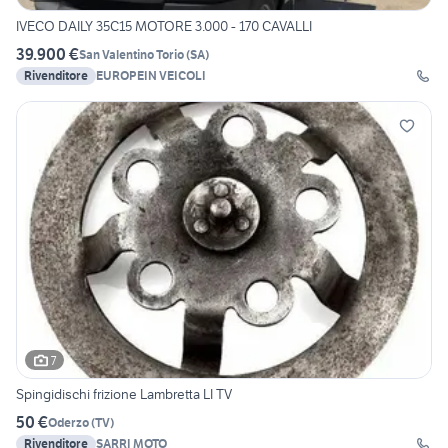
IVECO DAILY 35C15 MOTORE 3.000 - 170 CAVALLI
39.900 €
San Valentino Torio
(
SA
)
Rivenditore
EUROPEIN VEICOLI
7
Spingidischi frizione Lambretta LI TV
50 €
Oderzo
(
TV
)
Rivenditore
SARRI MOTO