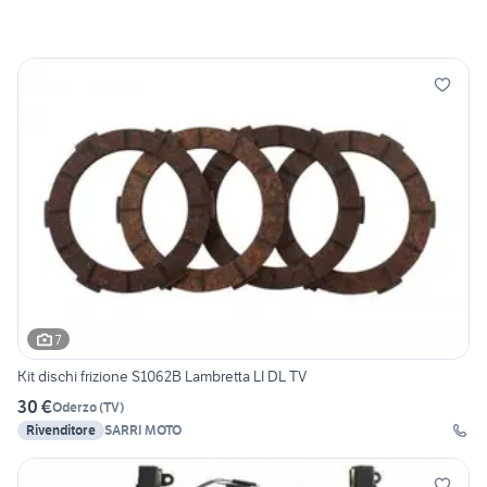
7
Kit dischi frizione S1062B Lambretta LI DL TV
30 €
Oderzo
(
TV
)
Rivenditore
SARRI MOTO