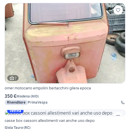
7
omer motocarro empolini bertacchini gilera epoca
350 €
Modena
(
MO
)
Rivenditore
PrimaVespa
Vetrina
casse box cassoni allestimenti vari anche uso depo
Gioia Tauro
(
RC
)