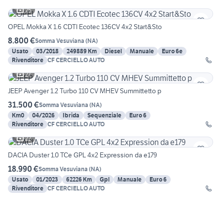
25
OPEL Mokka X 1.6 CDTI Ecotec 136CV 4x2 Start&Sto
8.800 €
Somma Vesuviana
(
NA
)
Usato
03/2018
249889 Km
Diesel
Manuale
Euro 6e
Rivenditore
CF CERCIELLO AUTO
27
JEEP Avenger 1.2 Turbo 110 CV MHEV Summittetto p
31.500 €
Somma Vesuviana
(
NA
)
Km0
04/2026
Ibrida
Sequenziale
Euro 6
Rivenditore
CF CERCIELLO AUTO
22
DACIA Duster 1.0 TCe GPL 4x2 Expression da e179
18.990 €
Somma Vesuviana
(
NA
)
Usato
01/2023
62226 Km
Gpl
Manuale
Euro 6
Rivenditore
CF CERCIELLO AUTO