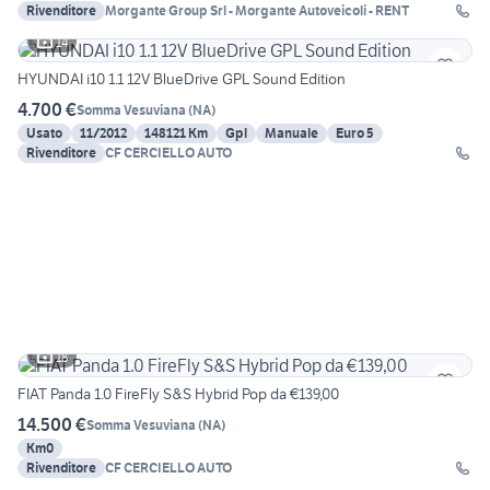
Rivenditore
Morgante Group Srl - Morgante Autoveicoli - RENT
14
HYUNDAI i10 1.1 12V BlueDrive GPL Sound Edition
4.700 €
Somma Vesuviana
(
NA
)
Usato
11/2012
148121 Km
Gpl
Manuale
Euro 5
Rivenditore
CF CERCIELLO AUTO
18
FIAT Panda 1.0 FireFly S&S Hybrid Pop da €139,00
14.500 €
Somma Vesuviana
(
NA
)
Km0
Rivenditore
CF CERCIELLO AUTO