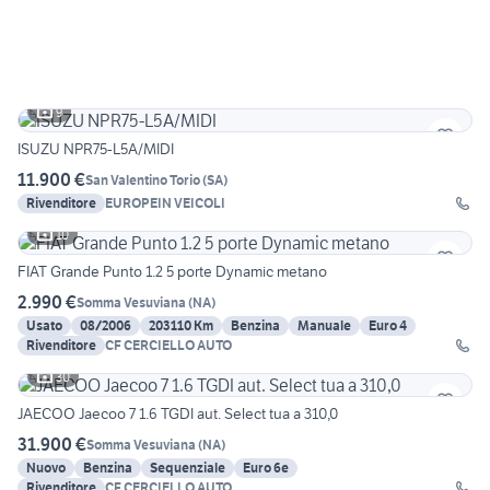
9
ISUZU NPR75-L5A/MIDI
11.900 €
San Valentino Torio
(
SA
)
Rivenditore
EUROPEIN VEICOLI
10
FIAT Grande Punto 1.2 5 porte Dynamic metano
2.990 €
Somma Vesuviana
(
NA
)
Usato
08/2006
203110 Km
Benzina
Manuale
Euro 4
Rivenditore
CF CERCIELLO AUTO
30
JAECOO Jaecoo 7 1.6 TGDI aut. Select tua a 310,0
31.900 €
Somma Vesuviana
(
NA
)
Nuovo
Benzina
Sequenziale
Euro 6e
Rivenditore
CF CERCIELLO AUTO