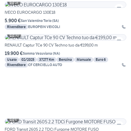
14
IVECO EUROCARGO 130E18
5.900 €
San Valentino Torio
(
SA
)
Rivenditore
EUROPEIN VEICOLI
30
RENAULT Captur TCe 90 CV Techno tuo da €199,00 m
19.900 €
Somma Vesuviana
(
NA
)
Usato
02/2025
37277 Km
Benzina
Manuale
Euro 6
Rivenditore
CF CERCIELLO AUTO
6
FORD Transit 260S 2.2 TDCi Furgone MOTORE FUSO