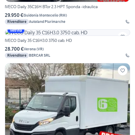
IVECO Daily 35C16H BTor 2.3 HPT Sponda -idraulica
29.950 €
Guidonia Montecelio
(
RM
)
Rivenditore
Autoland Plurimarche
Vetrina
IVECO Daily 35 C16H3.0 3750 cab. HD
28.700 €
Verona
(
VR
)
Rivenditore
BERCAR SRL