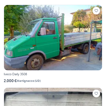
Iveco Daily 3508
2.000 €
Martignacco
(
UD
)