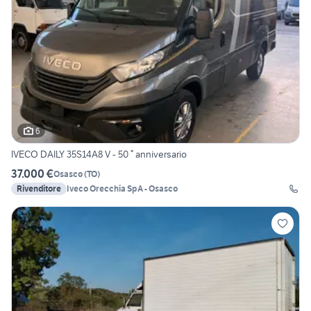
6
IVECO DAILY 35S14A8 V - 50 ° anniversario
37.000 €
Osasco
(
TO
)
Rivenditore
Iveco Orecchia SpA - Osasco