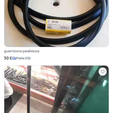
guarnizione parabrezza
50 €
Paola
(
CS
)