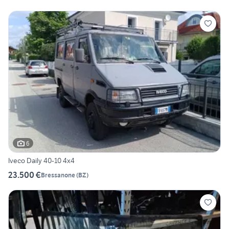
6
Iveco Daily 40-10 4x4
23.500 €
Bressanone
(
BZ
)