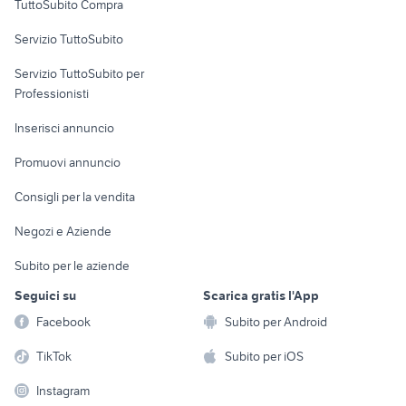
TuttoSubito Compra
commerciali
Servizio TuttoSubito
elettronica
per la casa e la
sports e hobby
Servizio TuttoSubito per
persona
Informatica
Animali
Professionisti
Arredamento e
Console e
Accessori per
Casalinghi
Inserisci annuncio
Videogiochi
animali
Elettrodomestici
Promuovi annuncio
Audio/Video
Musica e Film
Giardino e Fai da te
Consigli per la vendita
Fotografia
Libri e Riviste
Abbigliamento e
Negozi e Aziende
Telefonia
Strumenti Musicali
Accessori
Subito per le aziende
Sports
Tutto per i bambini
Seguici su
Scarica gratis l'App
Biciclette
Facebook
Subito per Android
Collezionismo
TikTok
Subito per iOS
Instagram