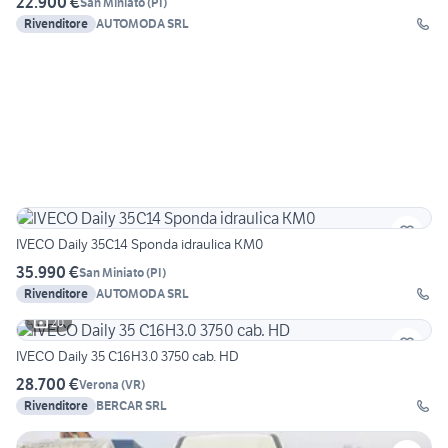
22.900 €
San Miniato
(
PI
)
Rivenditore
AUTOMODA SRL
IVECO Daily 35C14 Sponda idraulica KM0
35.990 €
San Miniato
(
PI
)
Rivenditore
AUTOMODA SRL
20
IVECO Daily 35 C16H3.0 3750 cab. HD
28.700 €
Verona
(
VR
)
Rivenditore
BERCAR SRL