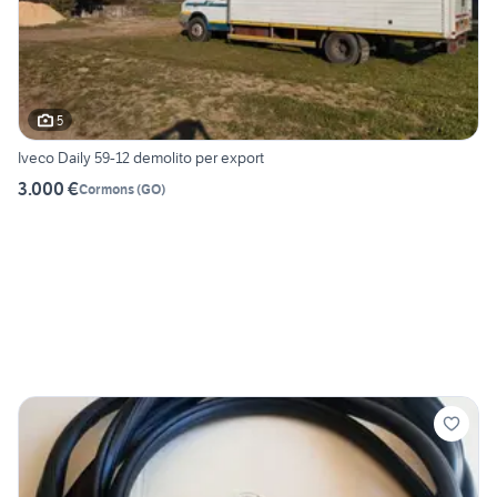
5
Iveco Daily 59-12 demolito per export
3.000 €
Cormons
(
GO
)