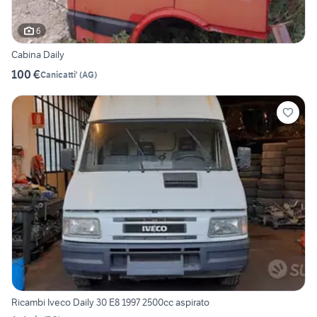
6
Cabina Daily
100 €
Canicatti'
(
AG
)
Ricambi Iveco Daily 30 E8 1997 2500cc aspirato