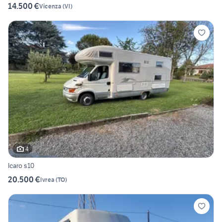
14.500 €
Vicenza
(
VI
)
4
Icaro s10
20.500 €
Ivrea
(
TO
)