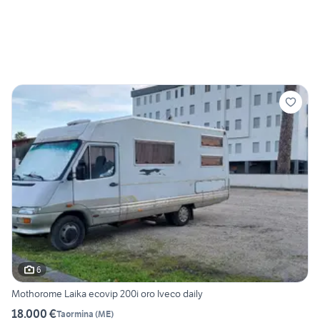
6
Mothorome Laika ecovip 200i oro Iveco daily
18.000 €
Taormina
(
ME
)