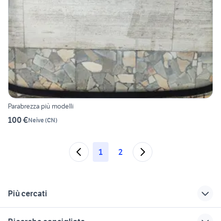
Parabrezza più modelli
100 €
Neive
(
CN
)
1
2
Più cercati
Correlati
Richerche simili
Suggerimenti