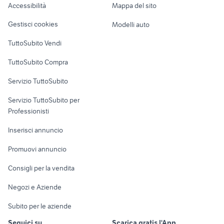
Accessibilità
Mappa del sito
Loft, mansarde e
Veicoli commerciali
altro
Gestisci cookies
Modelli auto
Case vacanza
TuttoSubito Vendi
Uffici e Locali
TuttoSubito Compra
commerciali
Servizio TuttoSubito
elettronica
per la casa e la
sports e hobby
Servizio TuttoSubito per
persona
Informatica
Animali
Professionisti
Arredamento e
Console e
Accessori per
Casalinghi
Inserisci annuncio
Videogiochi
animali
Elettrodomestici
Promuovi annuncio
Audio/Video
Musica e Film
Giardino e Fai da te
Consigli per la vendita
Fotografia
Libri e Riviste
Abbigliamento e
Negozi e Aziende
Telefonia
Strumenti Musicali
Accessori
Subito per le aziende
Sports
Tutto per i bambini
Seguici su
Scarica gratis l'App