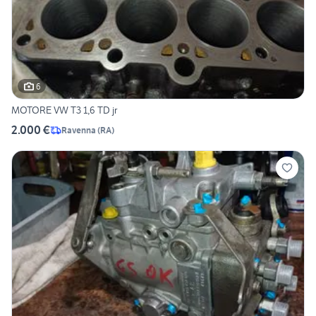
6
MOTORE VW T3 1,6 TD jr
2.000 €
Ravenna
(
RA
)