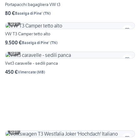
Portapacchi bagagliiera VW t3
80 €
Baselga di Pine'
(
TN
)
5
VW T3 Camper tetto alto
9.500 €
Baselga di Pine'
(
TN
)
6
Vwt3 caravelle - sedili panca
450 €
Vimercate
(
MB
)
6