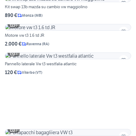
Kit swap 13b mazda su cambio vw maggiolino
890 €
Monza
(
MB
)
6
Motore vw t3 1.6 td JR
2.000 €
Ravenna
(
RA
)
3
Pannello laterale Vw t3 westfalia atlantic
120 €
Viterbo
(
VT
)
3