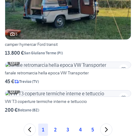
6
camper hymercar Ford transit
13.800 €
San Giuliano Terme
(
PI
)
6
fanale retromarcia hella epoca VW Transporter
45 €
Treviso
(
TV
)
2
VW T3 coperture termiche interne e tettuccio
200 €
Bolzano
(
BZ
)
1
2
3
4
5