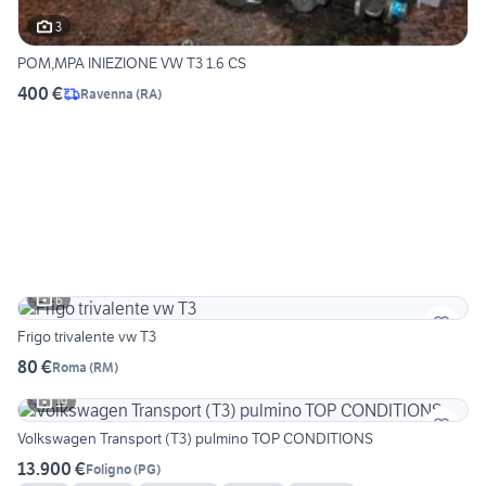
3
POM,MPA INIEZIONE VW T3 1.6 CS
400 €
Ravenna
(
RA
)
6
Frigo trivalente vw T3
80 €
Roma
(
RM
)
19
Volkswagen Transport (T3) pulmino TOP CONDITIONS
13.900 €
Foligno
(
PG
)