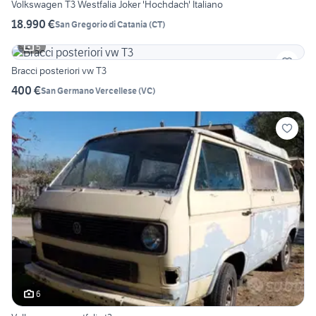
Volkswagen T3 Westfalia Joker 'Hochdach' Italiano
18.990 €
San Gregorio di Catania
(
CT
)
5
Bracci posteriori vw T3
400 €
San Germano Vercellese
(
VC
)
6