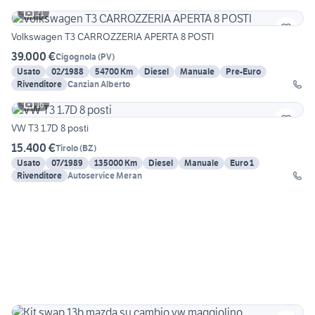
21
Volkswagen T3 CARROZZERIA APERTA 8 POSTI
39.000 €
Cigognola
(
PV
)
Usato
02/1988
54700 Km
Diesel
Manuale
Pre-Euro
Rivenditore
Canzian Alberto
16
VW T3 1.7D 8 posti
15.400 €
Tirolo
(
BZ
)
Usato
07/1989
135000 Km
Diesel
Manuale
Euro 1
Rivenditore
Autoservice Meran