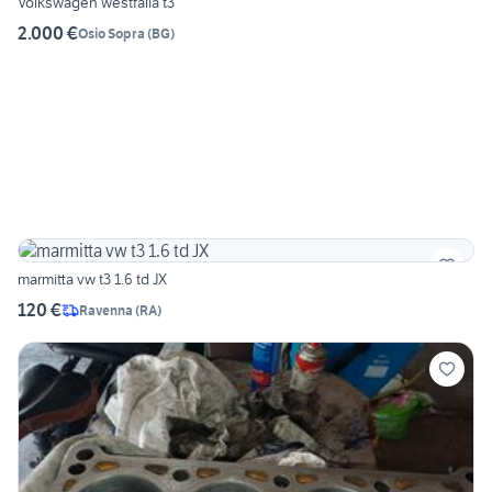
Volkswagen westfalia t3
2.000 €
Osio Sopra
(
BG
)
marmitta vw t3 1.6 td JX
120 €
Ravenna
(
RA
)