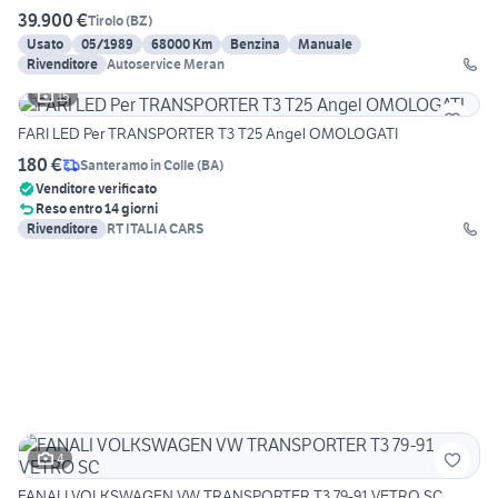
39.900 €
Tirolo
(
BZ
)
Usato
05/1989
68000 Km
Benzina
Manuale
Rivenditore
Autoservice Meran
15
FARI LED Per TRANSPORTER T3 T25 Angel OMOLOGATI
180 €
Santeramo in Colle
(
BA
)
Venditore verificato
Reso entro 14 giorni
Rivenditore
RT ITALIA CARS
4
FANALI VOLKSWAGEN VW TRANSPORTER T3 79-91 VETRO SC