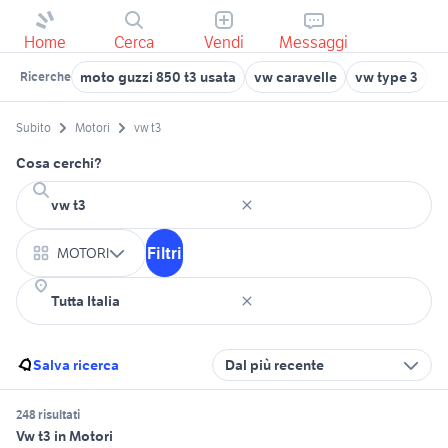
Home
Cerca
Vendi
Messaggi
moto guzzi 850 t3 usata
vw caravelle
vw type 3
v
Ricerche
Subito
Motori
vw t3
Cosa cerchi?
Filtri
MOTORI
Salva ricerca
Dal più recente
248 risultati
Vw t3 in Motori