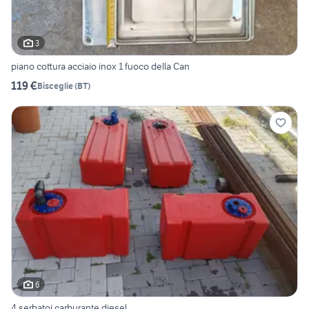
3
piano cottura acciaio inox 1 fuoco della Can
119 €
Bisceglie
(
BT
)
6
4 serbatoi carburante diesel