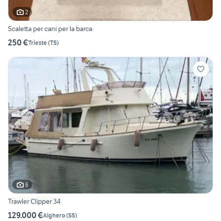
2
Scaletta per cani per la barca
250 €
Trieste
(
TS
)
6
Trawler Clipper 34
129.000 €
Alghero
(
SS
)