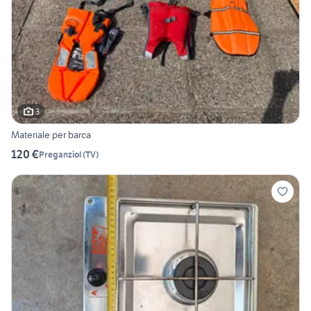
3
Materiale per barca
120 €
Preganziol
(
TV
)