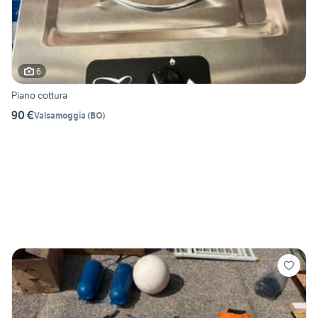
6
Piano cottura
90 €
Valsamoggia
(
BO
)