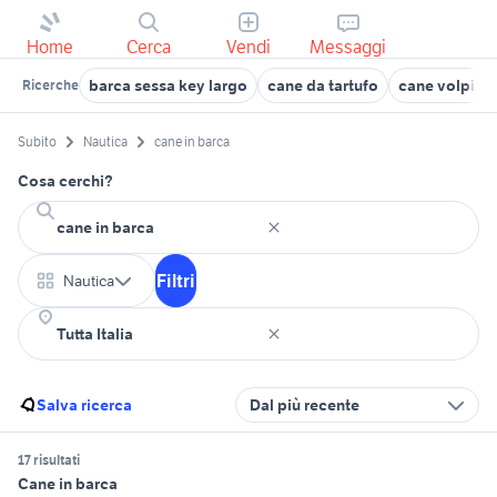
Home
Cerca
Vendi
Messaggi
barca sessa key largo
cane da tartufo
cane volpino
Ricerche
Subito
Nautica
cane in barca
Cosa cerchi?
Filtri
Nautica
Salva ricerca
Dal più recente
17 risultati
Cane in barca