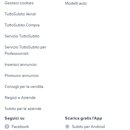
Gestisci cookies
Modelli auto
Case vacanza
TuttoSubito Vendi
Uffici e Locali
TuttoSubito Compra
commerciali
Servizio TuttoSubito
elettronica
per la casa e la
sports e hobby
Servizio TuttoSubito per
persona
Informatica
Animali
Professionisti
Arredamento e
Console e
Accessori per
Casalinghi
Inserisci annuncio
Videogiochi
animali
Elettrodomestici
Promuovi annuncio
Audio/Video
Musica e Film
Giardino e Fai da te
Consigli per la vendita
Fotografia
Libri e Riviste
Abbigliamento e
Negozi e Aziende
Telefonia
Strumenti Musicali
Accessori
Subito per le aziende
Sports
Tutto per i bambini
Seguici su
Scarica gratis l'App
Biciclette
Facebook
Subito per Android