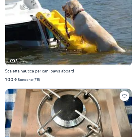
5
Scaletta nautica per cani paws aboard
100 €
Bondeno
(
FE
)