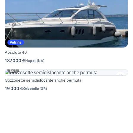
Vetrina
Absolute 40
187.000 €
Napoli
(
NA
)
6
Gozzosette semidislocante anche permuta
19.000 €
Orbetello
(
GR
)