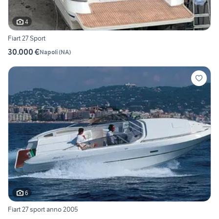
4
Fiart 27 Sport
30.000 €
Napoli
(
NA
)
6
Fiart 27 sport anno 2005