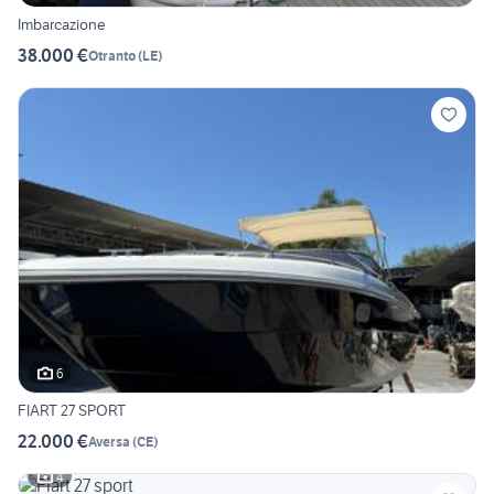
Imbarcazione
38.000 €
Otranto
(
LE
)
6
FIART 27 SPORT
22.000 €
Aversa
(
CE
)
4