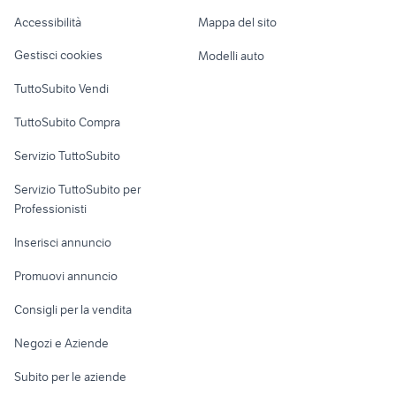
Caravan e Camper
Accessibilità
Mappa del sito
Loft, mansarde e
Veicoli commerciali
altro
Gestisci cookies
Modelli auto
Case vacanza
TuttoSubito Vendi
Uffici e Locali
TuttoSubito Compra
commerciali
Servizio TuttoSubito
elettronica
per la casa e la
sports e hobby
Servizio TuttoSubito per
persona
Informatica
Animali
Professionisti
Arredamento e
Console e
Accessori per
Casalinghi
Inserisci annuncio
Videogiochi
animali
Elettrodomestici
Promuovi annuncio
Audio/Video
Musica e Film
Giardino e Fai da te
Consigli per la vendita
Fotografia
Libri e Riviste
Abbigliamento e
Negozi e Aziende
Telefonia
Strumenti Musicali
Accessori
Subito per le aziende
Sports
Tutto per i bambini