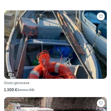
4
Gozzo genovese
1.300 €
Genova
(
GE
)