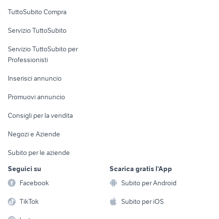
Uffici e Locali
TuttoSubito Compra
commerciali
Servizio TuttoSubito
elettronica
per la casa e la
sports e hobby
Servizio TuttoSubito per
persona
Informatica
Animali
Professionisti
Arredamento e
Console e
Accessori per
Casalinghi
Inserisci annuncio
Videogiochi
animali
Elettrodomestici
Promuovi annuncio
Audio/Video
Musica e Film
Giardino e Fai da te
Consigli per la vendita
Fotografia
Libri e Riviste
Abbigliamento e
Negozi e Aziende
Telefonia
Strumenti Musicali
Accessori
Subito per le aziende
Sports
Tutto per i bambini
Seguici su
Scarica gratis l'App
Biciclette
Facebook
Subito per Android
Collezionismo
TikTok
Subito per iOS