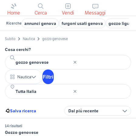
Home
Cerca
Vendi
Messaggi
annunci genova
furgoni usati genova
gozzo ligure 
Ricerche
Subito
Nautica
gozzo genovese
Cosa cerchi?
Filtri
Nautica
Salva ricerca
Dal più recente
14 risultati
Gozzo genovese