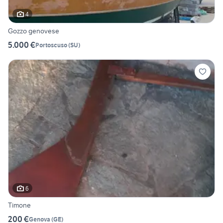
4
Gozzo genovese
5.000 €
Portoscuso
(
SU
)
6
Timone
200 €
Genova
(
GE
)