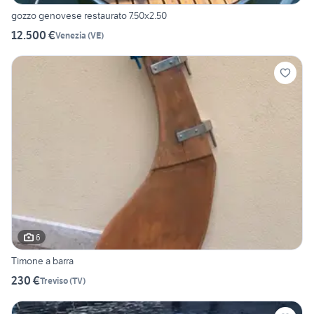
gozzo genovese restaurato 7.50x2.50
12.500 €
Venezia
(
VE
)
6
Timone a barra
230 €
Treviso
(
TV
)