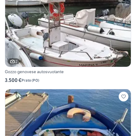
2
Gozzo genovese autosvuotante
3.500 €
Prato
(
PO
)