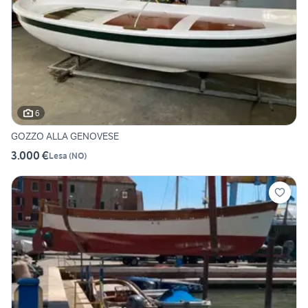
6
GOZZO ALLA GENOVESE
3.000 €
Lesa
(
NO
)