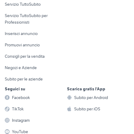
Servizio TuttoSubito
elettronica
per la casa e la
sports e hobby
Servizio TuttoSubito per
persona
Informatica
Animali
Professionisti
Arredamento e
Console e
Accessori per
Casalinghi
Inserisci annuncio
Videogiochi
animali
Elettrodomestici
Promuovi annuncio
Audio/Video
Musica e Film
Giardino e Fai da te
Consigli per la vendita
Fotografia
Libri e Riviste
Abbigliamento e
Negozi e Aziende
Telefonia
Strumenti Musicali
Accessori
Subito per le aziende
Sports
Tutto per i bambini
Seguici su
Scarica gratis l'App
Biciclette
Facebook
Subito per Android
Collezionismo
TikTok
Subito per iOS
Instagram
YouTube