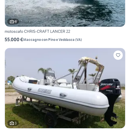
6
motoscafo CHRIS-CRAFT LANCER 22
55.000 €
Maccagno con Pino e Veddasca
(
VA
)
3