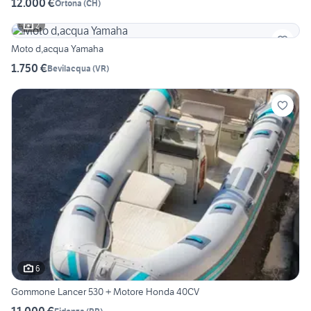
12.000 €
Ortona
(
CH
)
2
Moto d,acqua Yamaha
1.750 €
Bevilacqua
(
VR
)
6
Gommone Lancer 530 + Motore Honda 40CV