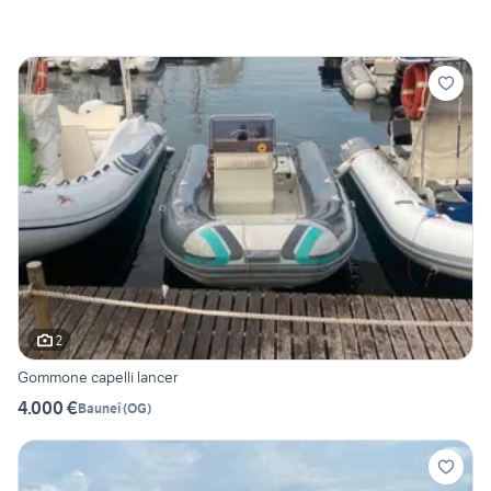
2
Gommone capelli lancer
4.000 €
Baunei
(
OG
)