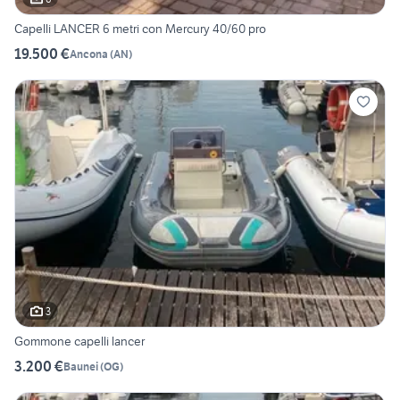
Capelli LANCER 6 metri con Mercury 40/60 pro
19.500 €
Ancona
(
AN
)
3
Gommone capelli lancer
3.200 €
Baunei
(
OG
)