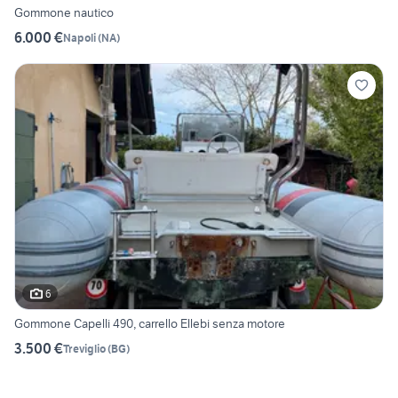
Gommone nautico
6.000 €
Napoli
(
NA
)
6
Gommone Capelli 490, carrello Ellebi senza motore
3.500 €
Treviglio
(
BG
)