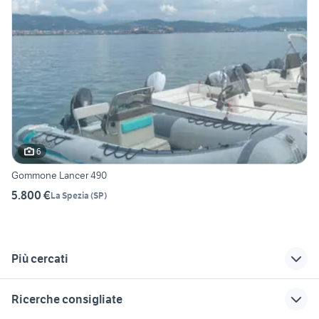
6
Gommone Lancer 490
5.800 €
La Spezia
(
SP
)
Più cercati
Correlati
Richerche simili
Suggerimenti
Ricerche consigliate
gozzo semicabinato
aletta nautica
neoprene per