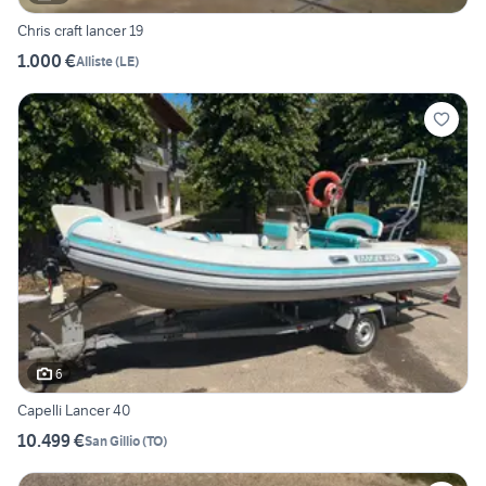
Chris craft lancer 19
1.000 €
Alliste
(
LE
)
6
Capelli Lancer 40
10.499 €
San Gillio
(
TO
)