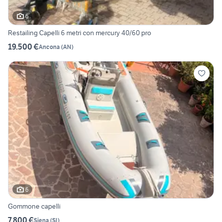
6
Restailing Capelli 6 metri con mercury 40/60 pro
19.500 €
Ancona
(
AN
)
6
Gommone capelli
7.800 €
Siena
(
SI
)