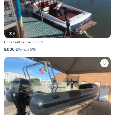
6
Chris Craft Lancer 18, 1972
9.000 €
Venezia
(
VE
)