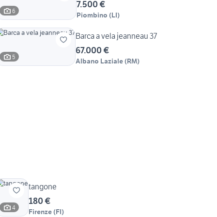
7.500 €
6
Piombino
(
LI
)
Barca a vela jeanneau 37
67.000 €
5
Albano Laziale
(
RM
)
tangone
180 €
4
Firenze
(
FI
)