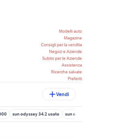
Modelli auto
Magazine
Consigli per la vendita
Negozi e Aziende
Subito per le Aziende
Assistenza
Ricerche salvate
Preferiti
Vendi
2000
sun odyssey 34.2 usato
sun odyssey 37
sun odyssey 349 