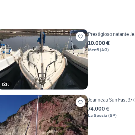
Prestigioso na
10.000 €
Menfi
(
AG
)
6
Jeanneau Sun Fast 37 
74.000 €
La Spezia
(
SP
)