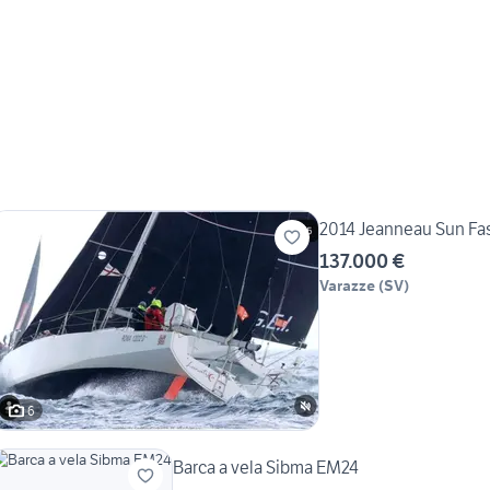
2014 Jeanneau Sun Fas
137.000 €
Varazze
(
SV
)
6
Barca a vela Sibma EM24