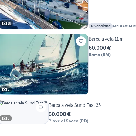
18
Rivenditore
MEDIABOAT
Barca a vela 11 m
60.000 €
Roma
(
RM
)
6
Barca a vela Sund Fast 35
60.000 €
6
Piove di Sacco
(
PD
)