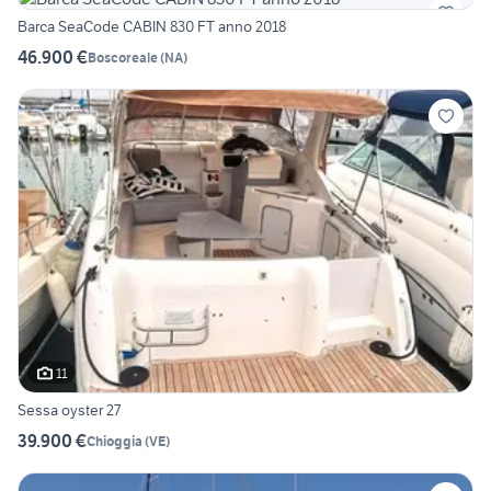
Barca SeaCode CABIN 830 FT anno 2018
46.900 €
Boscoreale
(
NA
)
11
Sessa oyster 27
39.900 €
Chioggia
(
VE
)