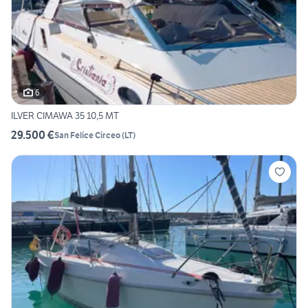
6
ILVER CIMAWA 35 10,5 MT
29.500 €
San Felice Circeo
(
LT
)