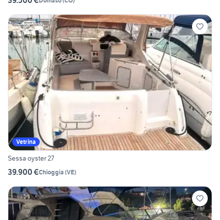
39.500 €
Domaso
(
CO
)
Vetrina
Sessa oyster 27
39.900 €
Chioggia
(
VE
)