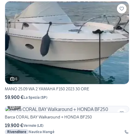
6
MANO 25.09 WA 2 YAMAHA F150 2023 30 ORE
59.900 €
La Spezia
(
SP
)
27
Barca CORAL BAY Walkaround + HONDA BF250
19.900 €
Vernole
(
LE
)
Rivenditore
Nautica Mangé