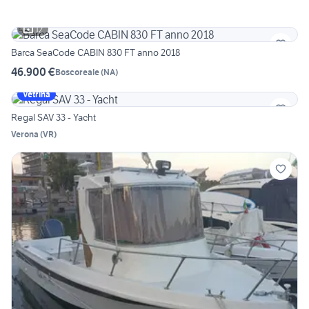
12
Barca SeaCode CABIN 830 FT anno 2018
46.900 €
Boscoreale
(
NA
)
Vetrina
Regal SAV 33 - Yacht
Verona
(
VR
)