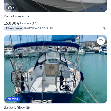
6
Barca Esperanda
15.000 €
Pescara
(
PE
)
Rivenditore
NAUTICA GABBIANO
Vetrina
Barberis Show 29