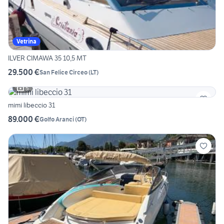
Vetrina
ILVER CIMAWA 35 10,5 MT
29.500 €
San Felice Circeo
(
LT
)
5
mimi libeccio 31
89.000 €
Golfo Aranci
(
OT
)