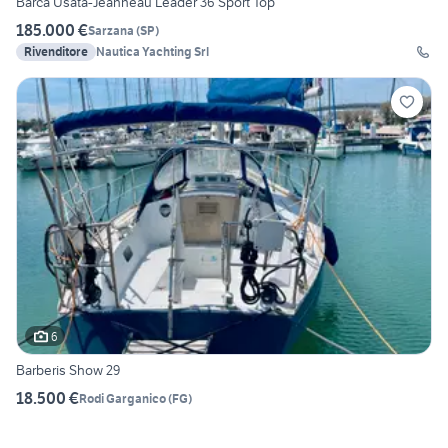
Barca Usata-Jeanneau Leader 36 Sport Top
185.000 €
Sarzana
(
SP
)
Rivenditore
Nautica Yachting Srl
6
Barberis Show 29
18.500 €
Rodi Garganico
(
FG
)