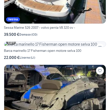
Vetrina
Sessa Marine S26 2007 - volvo penta V8 320 cv -
39.500 €
Domaso
(
CO
)
6
Barca marinello 17 Fisherman open motore selva 100
22.000 €
Livorno
(
LI
)