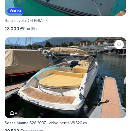
Vetrina
Barca a vela DELPHIA 24
18.000 €
Pisa
(
PI
)
4
Sessa Marine S26 2007 - volvo penta V8 320 cv -