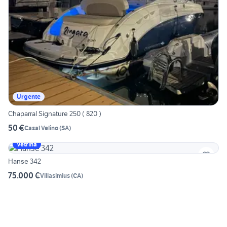
Urgente
Chaparral Signature 250 ( 820 )
50 €
Casal Velino
(
SA
)
Vetrina
Hanse 342
75.000 €
Villasimius
(
CA
)