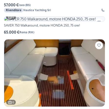
57.000 €
Iseo
(
BS
)
Rivenditore
Nautica Yachting Srl
6
SAVER 750 Walkaround, motore HONDA 250, 75 ore!
65.000 €
Roma
(
RM
)
6