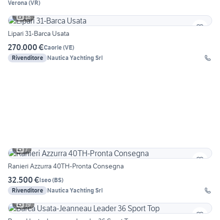
Verona
(
VR
)
18
Lipari 31-Barca Usata
270.000 €
Caorle
(
VE
)
Rivenditore
Nautica Yachting Srl
7
Ranieri Azzurra 40TH-Pronta Consegna
32.500 €
Iseo
(
BS
)
Rivenditore
Nautica Yachting Srl
19