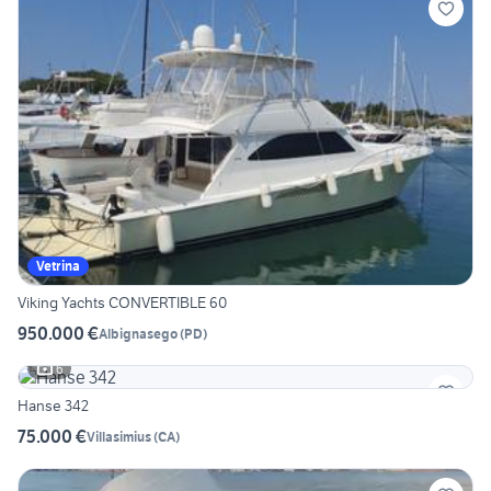
Vetrina
Viking Yachts CONVERTIBLE 60
950.000 €
Albignasego
(
PD
)
6
Hanse 342
75.000 €
Villasimius
(
CA
)