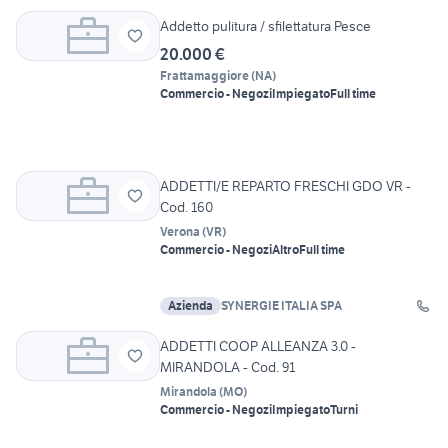
Addetto pulitura / sfilettatura Pesce
20.000 €
Frattamaggiore
(
NA
)
Commercio - Negozi
Impiegato
Full time
ADDETTI/E REPARTO FRESCHI GDO VR -
Cod. 160
Verona
(
VR
)
Commercio - Negozi
Altro
Full time
Azienda
SYNERGIE ITALIA SPA
ADDETTI COOP ALLEANZA 3.0 -
MIRANDOLA - Cod. 91
Mirandola
(
MO
)
Commercio - Negozi
Impiegato
Turni