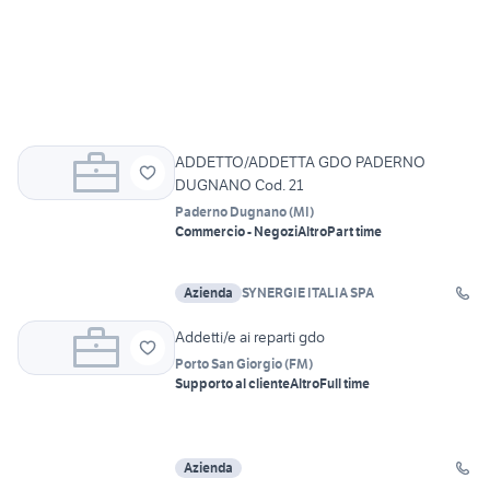
ADDETTO/ADDETTA GDO PADERNO
DUGNANO Cod. 21
Paderno Dugnano
(
MI
)
Commercio - Negozi
Altro
Part time
Azienda
SYNERGIE ITALIA SPA
Addetti/e ai reparti gdo
Porto San Giorgio
(
FM
)
Supporto al cliente
Altro
Full time
Azienda