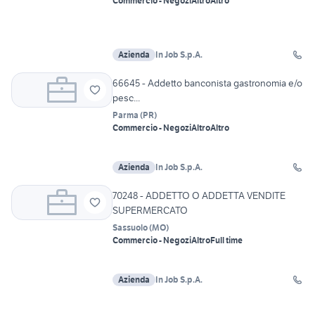
Commercio - Negozi
Altro
Altro
Azienda
In Job S.p.A.
66645 - Addetto banconista gastronomia e/o
pesc...
Parma
(
PR
)
Commercio - Negozi
Altro
Altro
Azienda
In Job S.p.A.
70248 - ADDETTO O ADDETTA VENDITE
SUPERMERCATO
Sassuolo
(
MO
)
Commercio - Negozi
Altro
Full time
Azienda
In Job S.p.A.