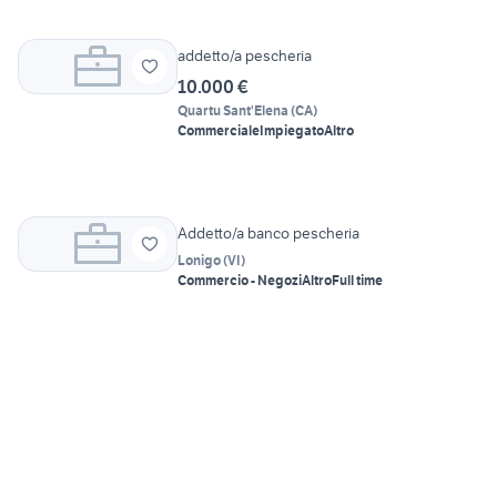
addetto/a pescheria
10.000 €
Quartu Sant'Elena
(
CA
)
Commerciale
Impiegato
Altro
Addetto/a banco pescheria
Lonigo
(
VI
)
Commercio - Negozi
Altro
Full time