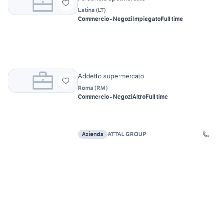
Latina
(
LT
)
Commercio - Negozi
Impiegato
Full time
Addetto supermercato
Roma
(
RM
)
Commercio - Negozi
Altro
Full time
Azienda
ATTAL GROUP