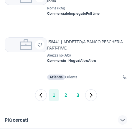
roma
Roma
(
RM
)
Commerciale
Impiegato
Full time
158441 | ADDETTO/A BANCO PESCHERIA
PART-TIME
Avezzano
(
AQ
)
Commercio - Negozi
Altro
Altro
Azienda
Orienta
1
2
3
Più cercati