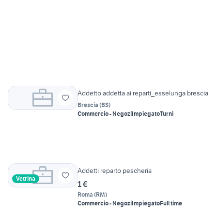
Addetto addetta ai reparti_esselunga brescia
Brescia
(
BS
)
Commercio - Negozi
Impiegato
Turni
Addetti reparto pescheria
Vetrina
1 €
Roma
(
RM
)
Commercio - Negozi
Impiegato
Full time