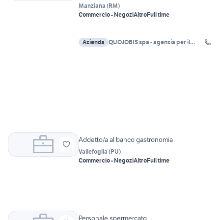
Manziana
(
RM
)
Commercio - Negozi
Altro
Full time
Azienda
QUOJOBIS spa - agenzia per il
lavoro Roma
Addetto/a al banco gastronomia
Vallefoglia
(
PU
)
Commercio - Negozi
Altro
Full time
Personale spermercato