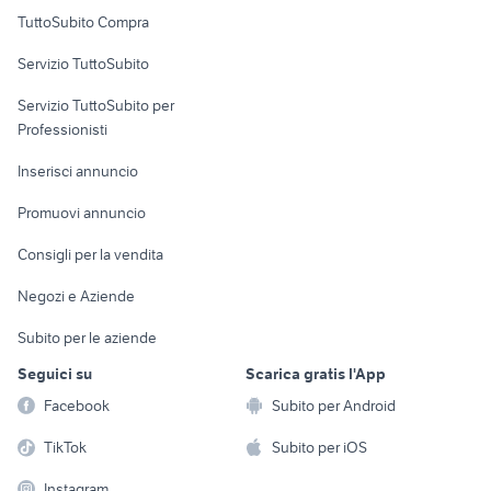
Uffici e Locali
TuttoSubito Compra
commerciali
Servizio TuttoSubito
elettronica
per la casa e la
sports e hobby
Servizio TuttoSubito per
persona
Informatica
Animali
Professionisti
Arredamento e
Console e
Accessori per
Casalinghi
Inserisci annuncio
Videogiochi
animali
Elettrodomestici
Promuovi annuncio
Audio/Video
Musica e Film
Giardino e Fai da te
Consigli per la vendita
Fotografia
Libri e Riviste
Abbigliamento e
Negozi e Aziende
Telefonia
Strumenti Musicali
Accessori
Subito per le aziende
Sports
Tutto per i bambini
Seguici su
Scarica gratis l'App
Biciclette
Facebook
Subito per Android
Collezionismo
TikTok
Subito per iOS
Instagram