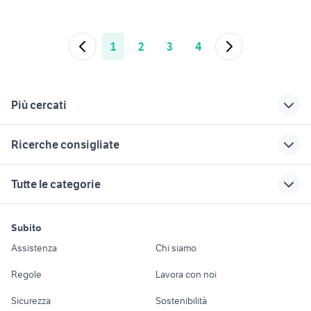
1
2
3
4
Più cercati
Correlati
Richerche simili
Suggerimenti
Ricerche consigliate
corso di
offerte lavoro pulizie
barista torino
parrucchiere
Bergamo provincia
offerte lavoro prosciutto
candidati lavoro Sovizzo
offerte di lavoro
Tutte le categorie
parrucchiere caserta
candidati lavoro
mestre
candidati lavoro Gessate
candidati lavoro garage
badanti
attrezzature per
offerte lavoro
offerte lavoro ortodonzia
offerte lavoro operaio Veneto
motori
immobili
lavoro e servizi
parrucchieri
offerte lavoro
babysitter Roma
Subito
attrezzature Sud Sardegna
badante Vicenza
provincia
azienda gdo
Auto
Appartamenti
Offerte di lavoro
offerte lavoro
provincia
Assistenza
Chi siamo
provincia
apprendista
offerte lavoro terlizzi
Accessori Auto
Camere/Posti letto
Servizi
offerte lavoro esposito
lavoro part time pomeriggio
offerte lavoro
offerte di lavoro a
offerte lavoro san
Regole
Lavora con noi
ottaviano
panettiere
offerte lavoro cantina
parma
severo
Moto e Scooter
Ville singole e a
Candidati in cerca di
Sicurezza
Sostenibilità
lavoro sesto san
schiera
lavoro
lavoro ivrea
offerte lavoro lavoro Brescia
attrezzature gas