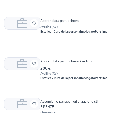
Apprendista parrucchiera
Avellino
(
AV
)
Estetica - Cura della persona
Impiegato
Part time
Apprendista parrucchiera Avellino
200 €
Avellino
(
AV
)
Estetica - Cura della persona
Impiegato
Part time
Assumiamo parrucchieri e apprendisti
FIRENZE
Firenze
(
FI
)