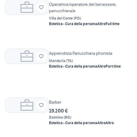
Operatrice/operatore del benessere,
parrucchiera/e
Villa del Conte
(
PD
)
Estetica - Cura della persona
Altro
Full time
Apprendista Parrucchiera phonista
Manduria
(
TA
)
Estetica - Cura della persona
Altro
Part time
Barber
19.200 €
Dalmine
(
BG
)
Estetica - Cura della persona
Altro
Altro