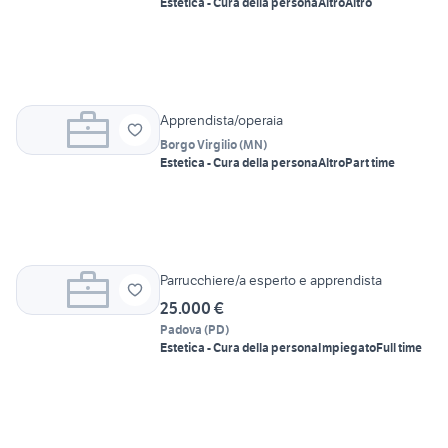
Estetica - Cura della persona
Altro
Altro
Apprendista/operaia
Borgo Virgilio
(
MN
)
Estetica - Cura della persona
Altro
Part time
Parrucchiere/a esperto e apprendista
25.000 €
Padova
(
PD
)
Estetica - Cura della persona
Impiegato
Full time