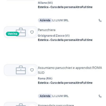
Milano
(
MI
)
Estetica - Cura della persona
Altro
Full time
Azienda
LI.LIUM SRL
Parrucchiera
Vetrina
Grisignano di Zocco
(
VI
)
Estetica - Cura della persona
Altro
Full time
Assumiamo parrucchieri e apprendisti ROMA
SUD
Roma
(
RM
)
Estetica - Cura della persona
Altro
Full time
Azienda
LI.LIUM SRL
Apprendista parrucchiere