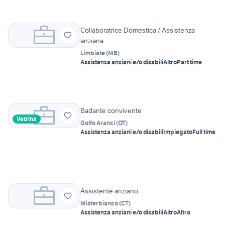
Collaboratrice Domestica / Assistenza
anziana
Limbiate
(
MB
)
Assistenza anziani e/o disabili
Altro
Part time
Badante convivente
Vetrina
Golfo Aranci
(
OT
)
Assistenza anziani e/o disabili
Impiegato
Full time
Assistente anziano
Misterbianco
(
CT
)
Assistenza anziani e/o disabili
Altro
Altro