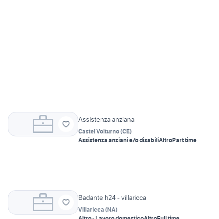
Assistenza anziana
Castel Volturno
(
CE
)
Assistenza anziani e/o disabili
Altro
Part time
Badante h24 - villaricca
Villaricca
(
NA
)
Altro - Lavoro domestico
Altro
Full time