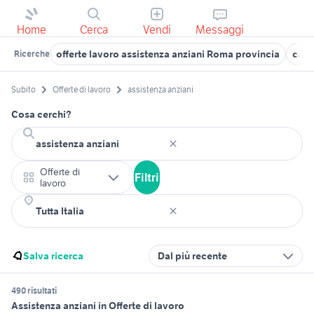
Home
Cerca
Vendi
Messaggi
offerte lavoro assistenza anziani Roma provincia
carr
Ricerche
Subito
Offerte di lavoro
assistenza anziani
Cosa cerchi?
Offerte di
Filtri
lavoro
Salva ricerca
Dal più recente
490 risultati
Assistenza anziani in Offerte di lavoro