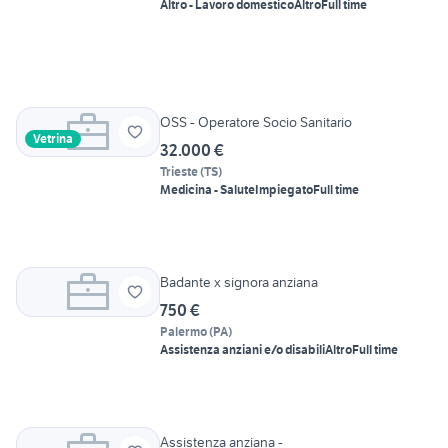
Altro - Lavoro domestico
Altro
Full time
OSS - Operatore Socio Sanitario
Vetrina
32.000 €
Trieste
(
TS
)
Medicina - Salute
Impiegato
Full time
Badante x signora anziana
750 €
Palermo
(
PA
)
Assistenza anziani e/o disabili
Altro
Full time
Assistenza anziana -