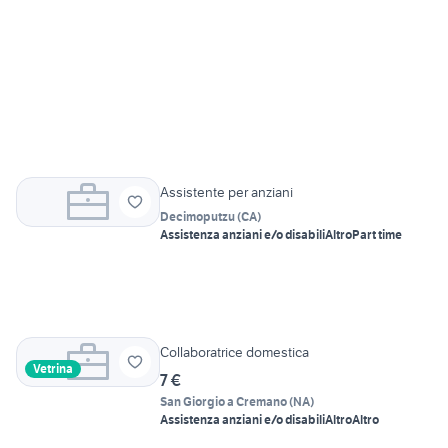
Assistente per anziani
Decimoputzu
(
CA
)
Assistenza anziani e/o disabili
Altro
Part time
Collaboratrice domestica
Vetrina
7 €
San Giorgio a Cremano
(
NA
)
Assistenza anziani e/o disabili
Altro
Altro