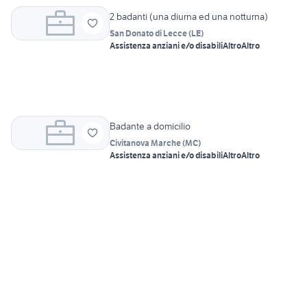
2 badanti (una diurna ed una notturna)
San Donato di Lecce
(
LE
)
Assistenza anziani e/o disabili
Altro
Altro
Badante a domicilio
Civitanova Marche
(
MC
)
Assistenza anziani e/o disabili
Altro
Altro