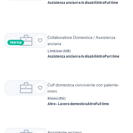
Assistenza anziani e/o disabili
Altro
Full time
Collaboratrice Domestica / Assistenza
Vetrina
anziana
Limbiate
(
MB
)
Assistenza anziani e/o disabili
Altro
Part time
Colf domestica convivente con patente-
rimini
Rimini
(
RN
)
Altro - Lavoro domestico
Altro
Full time
Assistente anziano