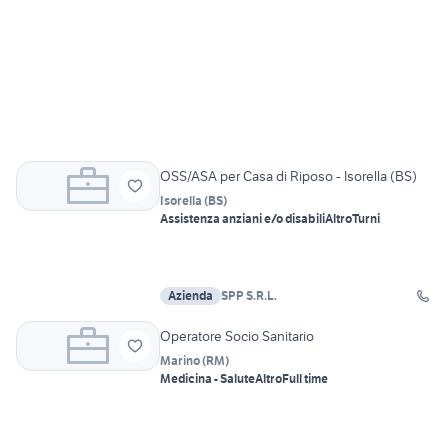
OSS/ASA per Casa di Riposo - Isorella (BS)
Isorella
(
BS
)
Assistenza anziani e/o disabili
Altro
Turni
Azienda
SPP S.R.L.
Operatore Socio Sanitario
Marino
(
RM
)
Medicina - Salute
Altro
Full time