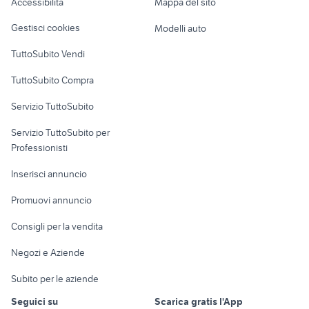
Accessibilità
Mappa del sito
Loft, mansarde e
Veicoli commerciali
lavoro cassano delle murge
offerte lavoro cuoco Puglia
altro
Gestisci cookies
Modelli auto
Case vacanza
TuttoSubito Vendi
Uffici e Locali
TuttoSubito Compra
commerciali
Servizio TuttoSubito
elettronica
per la casa e la
sports e hobby
Servizio TuttoSubito per
persona
Informatica
Animali
Professionisti
Arredamento e
Console e
Accessori per
Casalinghi
Inserisci annuncio
Videogiochi
animali
Elettrodomestici
Promuovi annuncio
Audio/Video
Musica e Film
Giardino e Fai da te
Consigli per la vendita
Fotografia
Libri e Riviste
Abbigliamento e
Negozi e Aziende
Telefonia
Strumenti Musicali
Accessori
Subito per le aziende
Sports
Tutto per i bambini
Seguici su
Scarica gratis l'App