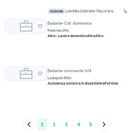
Azienda
LAVORA CON NOI ITALIA Srls
Badante-Coll. domestica
Palermo
(
PA
)
Altro - Lavoro domestico
Altro
Altro
Badante convivente h24
Ladispoli
(
RM
)
Assistenza anziani e/o disabili
Altro
Full time
1
2
3
4
5