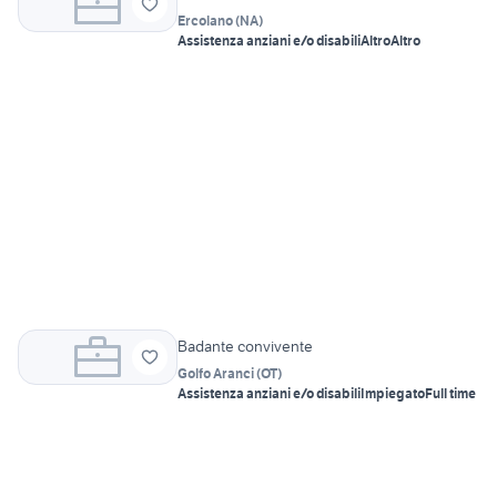
Ercolano
(
NA
)
Assistenza anziani e/o disabili
Altro
Altro
Badante convivente
Golfo Aranci
(
OT
)
Assistenza anziani e/o disabili
Impiegato
Full time