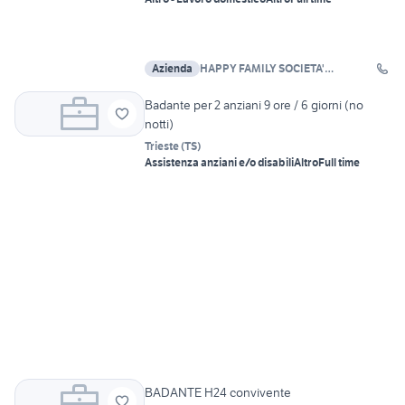
Azienda
HAPPY FAMILY SOCIETA'
COOPERATIVA SOCIALE A R.L. E
Badante per 2 anziani 9 ore / 6 giorni (no
notti)
Trieste
(
TS
)
Assistenza anziani e/o disabili
Altro
Full time
BADANTE H24 convivente