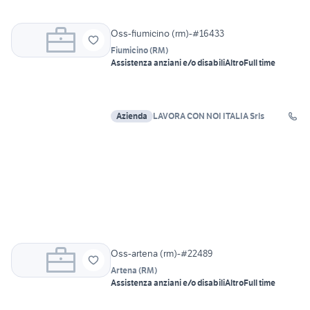
Oss-fiumicino (rm)-#16433
Fiumicino
(
RM
)
Assistenza anziani e/o disabili
Altro
Full time
Azienda
LAVORA CON NOI ITALIA Srls
Oss-artena (rm)-#22489
Artena
(
RM
)
Assistenza anziani e/o disabili
Altro
Full time