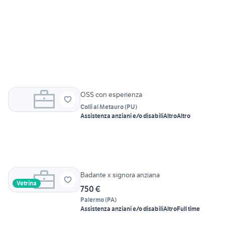
OSS con esperienza
Colli al Metauro
(
PU
)
Assistenza anziani e/o disabili
Altro
Altro
Badante x signora anziana
Vetrina
750 €
Palermo
(
PA
)
Assistenza anziani e/o disabili
Altro
Full time