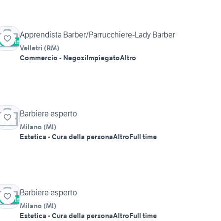
Apprendista Barber/Parrucchiere-Lady Barber
Vetrina
Velletri
(
RM
)
Commercio - Negozi
Impiegato
Altro
Barbiere esperto
Milano
(
MI
)
Estetica - Cura della persona
Altro
Full time
Barbiere esperto
Vetrina
Milano
(
MI
)
Estetica - Cura della persona
Altro
Full time