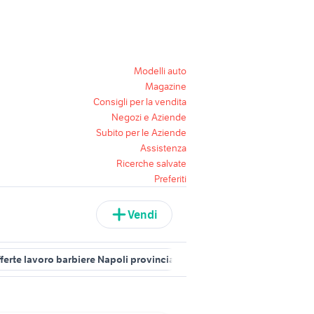
Modelli auto
Magazine
Consigli per la vendita
Negozi e Aziende
Subito per le Aziende
Assistenza
Ricerche salvate
Preferiti
Vendi
fferte lavoro barbiere Napoli provincia
barbiere salerno
attrezza