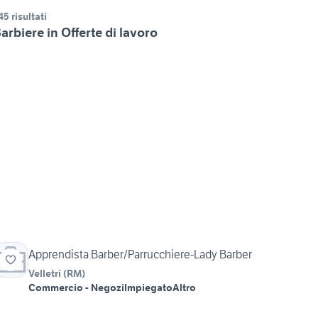
45 risultati
arbiere in Offerte di lavoro
Apprendista Barber/Parrucchiere-Lady Barber
Velletri
(
RM
)
Commercio - Negozi
Impiegato
Altro