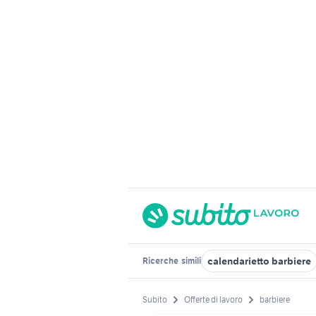
calendarietto barbiere
Ricerche
simili
Subito
Offerte di lavoro
barbiere