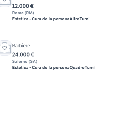
12.000 €
Roma
(
RM
)
Estetica - Cura della persona
Altro
Turni
Barbiere
24.000 €
Salerno
(
SA
)
Estetica - Cura della persona
Quadro
Turni