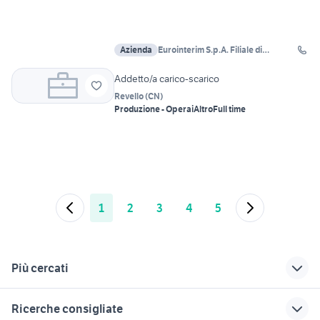
Azienda
Eurointerim S.p.A. Filiale di
Cadoneghe
Addetto/a carico-scarico
Revello
(
CN
)
Produzione - Operai
Altro
Full time
1
2
3
4
5
Più cercati
Correlati
Richerche simili
Suggerimenti
Ricerche consigliate
operatore back
lavoro ivrea
candidati in cerca di