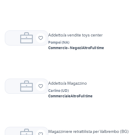
Addetto/a vendite toys center
Pompei
(
NA
)
Commercio - Negozi
Altro
Full time
Addetto/a Magazzino
Carlino
(
UD
)
Commerciale
Altro
Full time
Magazziniere retrattilista per Valbrembo (BG)