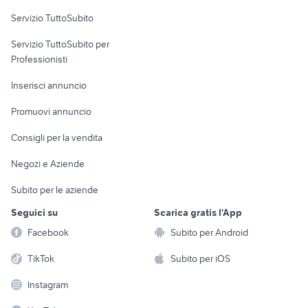
offerte di lavoro a
Servizio TuttoSubito
parma
elettronica
per la casa e la
sports e hobby
offerte lavoro san
Servizio TuttoSubito per
persona
Informatica
Animali
severo
Professionisti
Arredamento e
Console e
Accessori per
Casalinghi
Inserisci annuncio
Videogiochi
animali
Elettrodomestici
Promuovi annuncio
Audio/Video
Musica e Film
Giardino e Fai da te
Consigli per la vendita
Fotografia
Libri e Riviste
Abbigliamento e
Negozi e Aziende
Telefonia
Strumenti Musicali
Accessori
Subito per le aziende
Sports
Tutto per i bambini
Seguici su
Scarica gratis l'App
Biciclette
Facebook
Subito per Android
Collezionismo
TikTok
Subito per iOS
Instagram