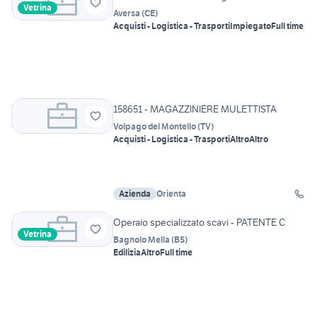
Vetrina
Aversa
(
CE
)
Acquisti - Logistica - Trasporti
Impiegato
Full time
158651 - MAGAZZINIERE MULETTISTA
Volpago del Montello
(
TV
)
Acquisti - Logistica - Trasporti
Altro
Altro
Azienda
Orienta
Operaio specializzato scavi - PATENTE C
Vetrina
Bagnolo Mella
(
BS
)
Edilizia
Altro
Full time