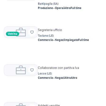
Battipaglia
(
SA
)
Produzione - Operai
Altro
Full time
Segreteria ufficio
Vetrina
Taviano
(
LE
)
Commercio - Negozi
Impiegato
Full time
Collaboratore con partitva Iva
Lecce
(
LE
)
Commercio - Negozi
Altro
Altro
Addetti vendite