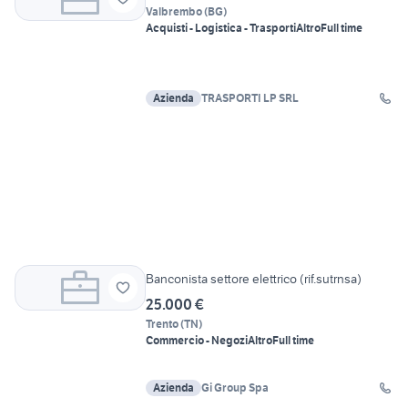
Valbrembo
(
BG
)
Acquisti - Logistica - Trasporti
Altro
Full time
Azienda
TRASPORTI LP SRL
Banconista settore elettrico (rif.sutrnsa)
25.000 €
Trento
(
TN
)
Commercio - Negozi
Altro
Full time
Azienda
Gi Group Spa