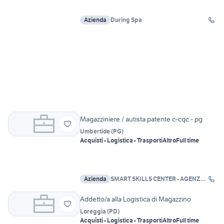
Azienda
During Spa
Magazziniere / autista patente c-cqc - pg
Umbertide
(
PG
)
Acquisti - Logistica - Trasporti
Altro
Full time
Azienda
SMART SKILLS CENTER - AGENZIA
PER IL LAVORO SRL
Addetto/a alla Logistica di Magazzino
Loreggia
(
PD
)
Acquisti - Logistica - Trasporti
Altro
Full time