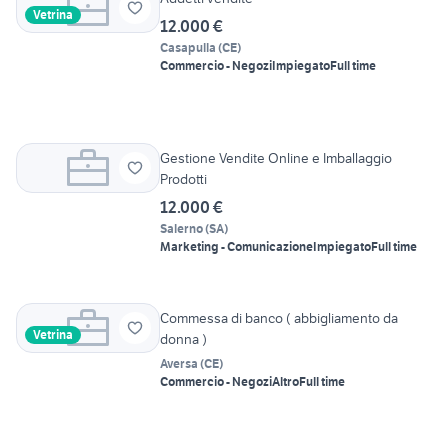
Vetrina
12.000 €
Casapulla
(
CE
)
Commercio - Negozi
Impiegato
Full time
Gestione Vendite Online e Imballaggio
Prodotti
12.000 €
Salerno
(
SA
)
Marketing - Comunicazione
Impiegato
Full time
Commessa di banco ( abbigliamento da
Vetrina
donna )
Aversa
(
CE
)
Commercio - Negozi
Altro
Full time