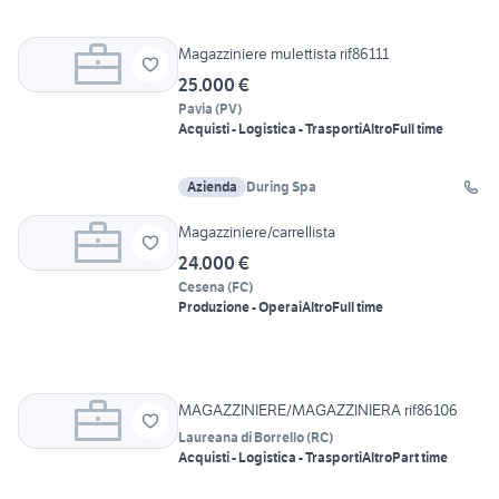
Magazziniere mulettista rif86111
25.000 €
Pavia
(
PV
)
Acquisti - Logistica - Trasporti
Altro
Full time
Azienda
During Spa
Magazziniere/carrellista
24.000 €
Cesena
(
FC
)
Produzione - Operai
Altro
Full time
MAGAZZINIERE/MAGAZZINIERA rif86106
Laureana di Borrello
(
RC
)
Acquisti - Logistica - Trasporti
Altro
Part time