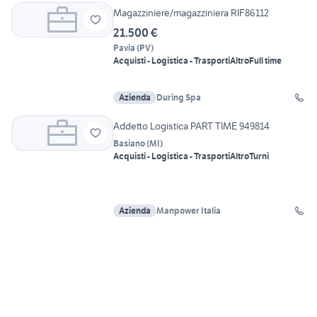
Magazziniere/magazziniera RIF86112
21.500 €
Pavia
(
PV
)
Acquisti - Logistica - Trasporti
Altro
Full time
Azienda
During Spa
Addetto Logistica PART TIME 949814
Basiano
(
MI
)
Acquisti - Logistica - Trasporti
Altro
Turni
Azienda
Manpower Italia