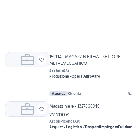
159114 - MAGAZZINIERE/A - SETTORE
METALMECCANICO
Scafati
(
SA
)
Produzione - Operai
Altro
Altro
Azienda
Orienta
Magazziniere - 1327666949
22.200 €
Ascoli Piceno
(
AP
)
Acquisti - Logistica - Trasporti
Impiegato
Full time