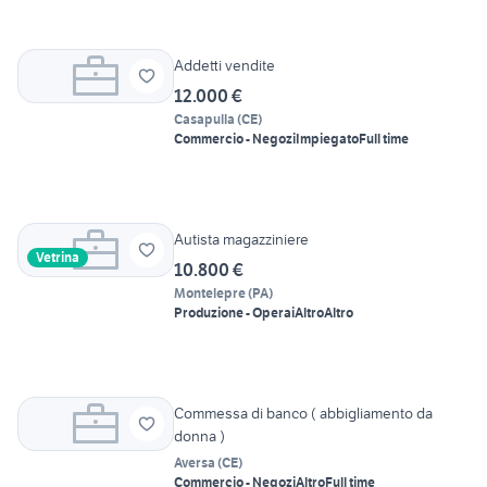
Addetti vendite
12.000 €
Casapulla
(
CE
)
Commercio - Negozi
Impiegato
Full time
Autista magazziniere
Vetrina
10.800 €
Montelepre
(
PA
)
Produzione - Operai
Altro
Altro
Commessa di banco ( abbigliamento da
donna )
Aversa
(
CE
)
Commercio - Negozi
Altro
Full time