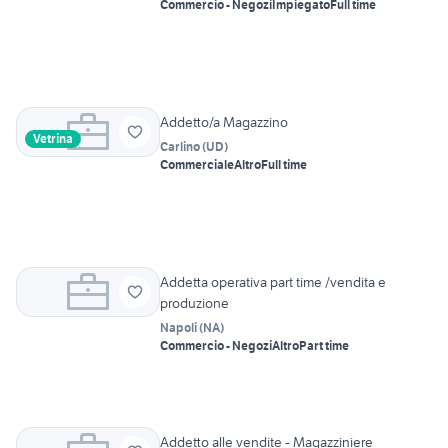
Commercio - Negozi
Impiegato
Full time
Addetto/a Magazzino
Vetrina
Carlino
(
UD
)
Commerciale
Altro
Full time
Addetta operativa part time /vendita e
produzione
Napoli
(
NA
)
Commercio - Negozi
Altro
Part time
Addetto alle vendite - Magazziniere