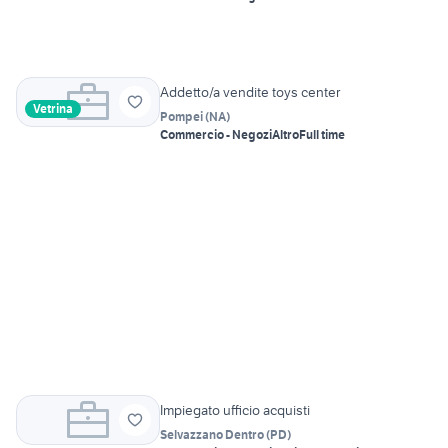
Addetto/a vendite toys center
Vetrina
Pompei
(
NA
)
Commercio - Negozi
Altro
Full time
Impiegato ufficio acquisti
Selvazzano Dentro
(
PD
)