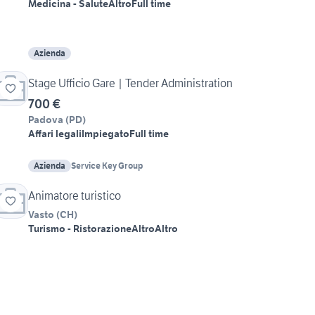
Medicina - Salute
Altro
Full time
Azienda
Stage Ufficio Gare | Tender Administration
700 €
Padova
(
PD
)
Affari legali
Impiegato
Full time
Azienda
Service Key Group
Animatore turistico
Vasto
(
CH
)
Turismo - Ristorazione
Altro
Altro