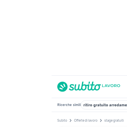
ritiro gratuito arredam
Ricerche
simili
Subito
Offerte di lavoro
stage gratuiti