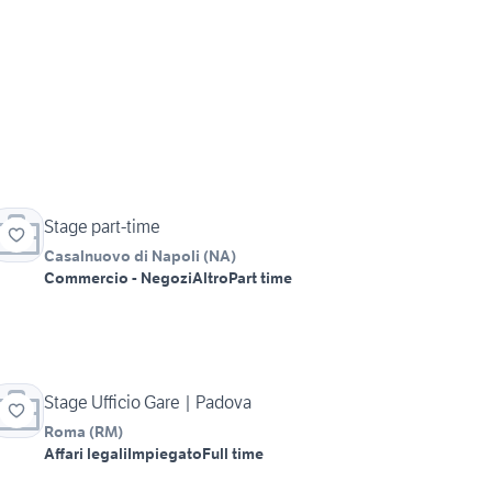
Stage part-time
Casalnuovo di Napoli
(
NA
)
Commercio - Negozi
Altro
Part time
Stage Ufficio Gare | Padova
Roma
(
RM
)
Affari legali
Impiegato
Full time