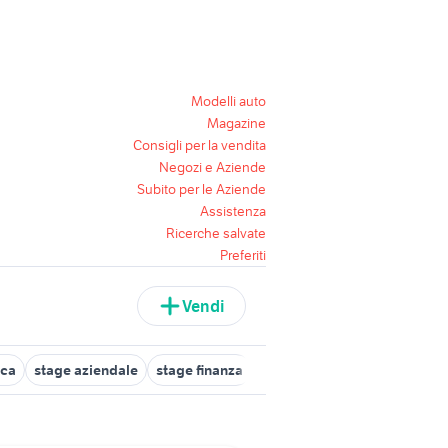
Modelli auto
Magazine
Consigli per la vendita
Negozi e Aziende
Subito per le Aziende
Assistenza
Ricerche salvate
Preferiti
Vendi
ica
stage aziendale
stage finanza
stage economia
stage con