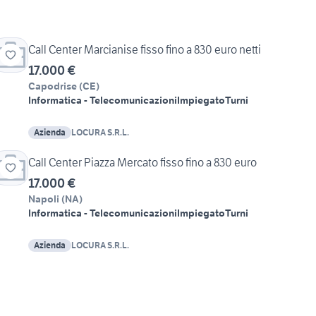
Call Center Marcianise fisso fino a 830 euro netti
17.000 €
Capodrise
(
CE
)
Informatica - Telecomunicazioni
Impiegato
Turni
Azienda
LOCURA S.R.L.
Call Center Piazza Mercato fisso fino a 830 euro
17.000 €
Napoli
(
NA
)
Informatica - Telecomunicazioni
Impiegato
Turni
Azienda
LOCURA S.R.L.