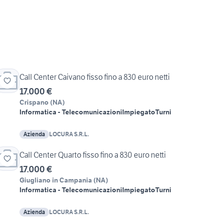
Call Center Caivano fisso fino a 830 euro netti
17.000 €
Crispano
(
NA
)
Informatica - Telecomunicazioni
Impiegato
Turni
Azienda
LOCURA S.R.L.
Call Center Quarto fisso fino a 830 euro netti
17.000 €
Giugliano in Campania
(
NA
)
Informatica - Telecomunicazioni
Impiegato
Turni
Azienda
LOCURA S.R.L.