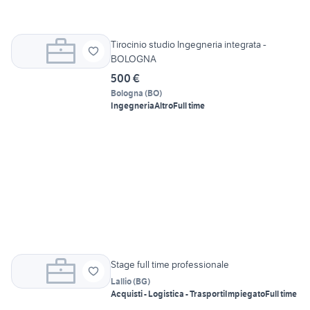
Tirocinio studio Ingegneria integrata -
BOLOGNA
500 €
Bologna
(
BO
)
Ingegneria
Altro
Full time
Stage full time professionale
Lallio
(
BG
)
Acquisti - Logistica - Trasporti
Impiegato
Full time