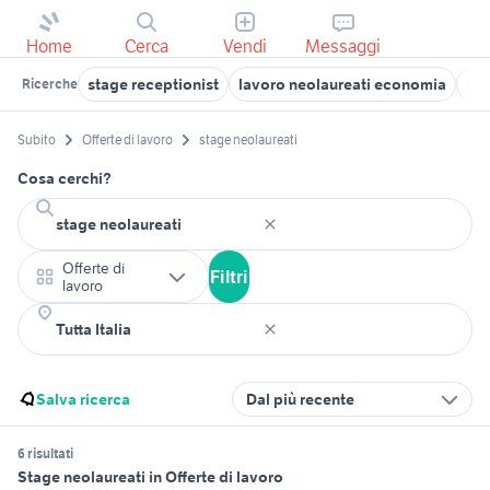
Home
Cerca
Vendi
Messaggi
stage receptionist
lavoro neolaureati economia
sta
Ricerche
Subito
Offerte di lavoro
stage neolaureati
Cosa cerchi?
Offerte di
Filtri
lavoro
Salva ricerca
Dal più recente
6 risultati
Stage neolaureati in Offerte di lavoro