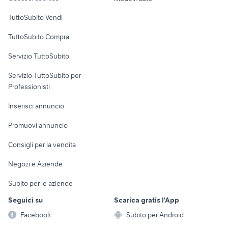
Case vacanza
lavoro porto recanati
attrezzature cabine verniciatura
TuttoSubito Vendi
Uffici e Locali
TuttoSubito Compra
commerciali
Servizio TuttoSubito
elettronica
per la casa e la
sports e hobby
Servizio TuttoSubito per
persona
Informatica
Animali
Professionisti
Arredamento e
Console e
Accessori per
Casalinghi
Inserisci annuncio
Videogiochi
animali
Elettrodomestici
Promuovi annuncio
Audio/Video
Musica e Film
Giardino e Fai da te
Consigli per la vendita
Fotografia
Libri e Riviste
Abbigliamento e
Negozi e Aziende
Telefonia
Strumenti Musicali
Accessori
Subito per le aziende
Sports
Tutto per i bambini
Seguici su
Scarica gratis l'App
Biciclette
Facebook
Subito per Android
Collezionismo