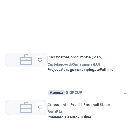
Pianificatore produzione (lgsh)
Castelnuovo di Garfagnana
(
LU
)
Project Management
Impiegato
Full time
Azienda
GIGROUP
Consulente Prestiti Personali Stage
Bari
(
BA
)
Commerciale
Altro
Full time