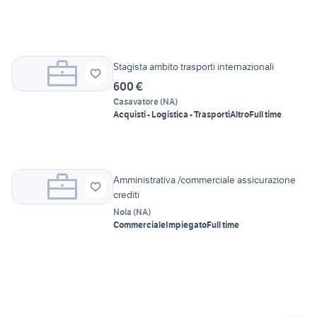
Stagista ambito trasporti internazionali
600 €
Casavatore
(
NA
)
Acquisti - Logistica - Trasporti
Altro
Full time
Amministrativa /commerciale assicurazione
crediti
Nola
(
NA
)
Commerciale
Impiegato
Full time