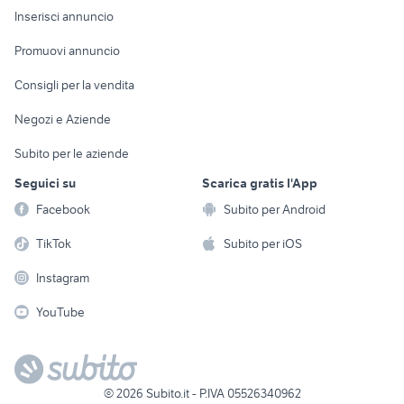
Console e
Accessori per
Casalinghi
Inserisci annuncio
Videogiochi
animali
Elettrodomestici
Promuovi annuncio
Audio/Video
Musica e Film
Giardino e Fai da te
Consigli per la vendita
Fotografia
Libri e Riviste
Abbigliamento e
Negozi e Aziende
Telefonia
Strumenti Musicali
Accessori
Subito per le aziende
Sports
Tutto per i bambini
Seguici su
Scarica gratis l'App
Biciclette
Facebook
Subito per Android
Collezionismo
TikTok
Subito per iOS
Instagram
YouTube
©
2026
Subito.it - P.IVA 05526340962