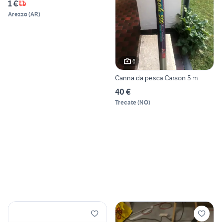
1 €
Arezzo
(
AR
)
6
Canna da pesca Carson 5 m
40 €
Trecate
(
NO
)