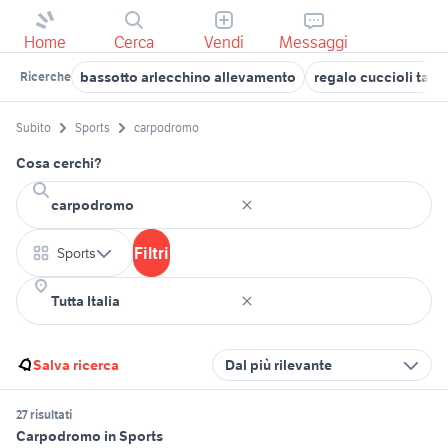
Home
Cerca
Vendi
Messaggi
bassotto arlecchino allevamento
regalo cuccioli tara
Ricerche
Subito
Sports
carpodromo
Cosa cerchi?
Filtri
Sports
Salva ricerca
Dal più rilevante
27 risultati
Carpodromo in Sports