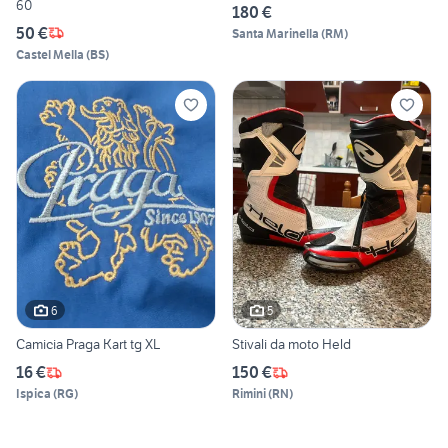
60
180 €
50 €
Santa Marinella
(
RM
)
Castel Mella
(
BS
)
6
5
Camicia Praga Kart tg XL
Stivali da moto Held
16 €
150 €
Ispica
(
RG
)
Rimini
(
RN
)