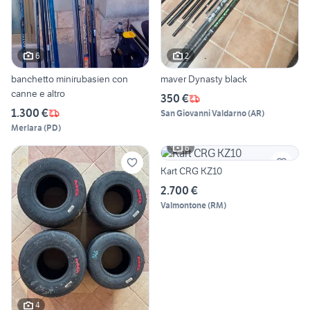
6
2
banchetto minirubasien con
maver Dynasty black
canne e altro
350 €
1.300 €
San Giovanni Valdarno
(
AR
)
Merlara
(
PD
)
6
Kart CRG KZ10
2.700 €
Valmontone
(
RM
)
4