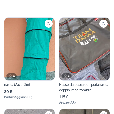
4
4
nassa Maver 3mt
Nasse da pesca con portanassa
doppio impermeabile
80 €
115 €
Portomaggiore
(
FE
)
Arezzo
(
AR
)