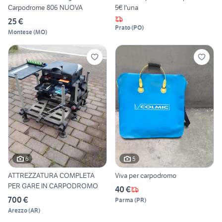
Carpodrome 806 NUOVA
5€ l'una
25 €
Prato
(
PO
)
Montese
(
MO
)
6
5
ATTREZZATURA COMPLETA
Viva per carpodromo
PER GARE IN CARPODROMO
40 €
700 €
Parma
(
PR
)
Arezzo
(
AR
)