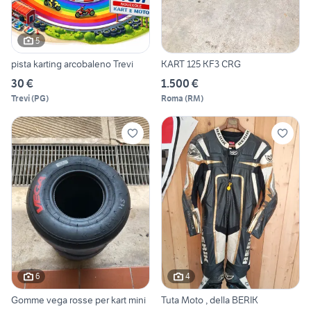
5
pista karting arcobaleno Trevi
KART 125 KF3 CRG
30 €
1.500 €
Trevi
(
PG
)
Roma
(
RM
)
6
4
Gomme vega rosse per kart mini
Tuta Moto , della BERIK