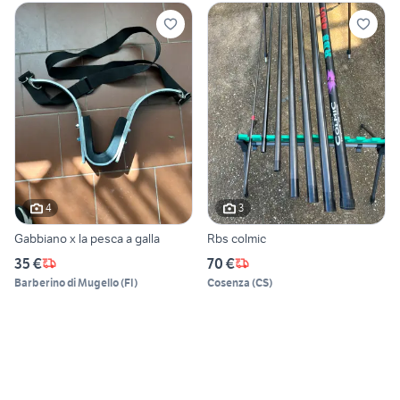
4
3
Gabbiano x la pesca a galla
Rbs colmic
35 €
70 €
Barberino di Mugello
(
FI
)
Cosenza
(
CS
)