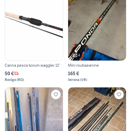
4
Canna pesca korum waggler 11”
Mini roubasienne
50 €
165 €
Rovigo
(
RO
)
Verona
(
VR
)