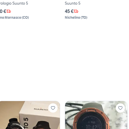
rologio Suunto 5
Suunto 5
0 €
45 €
ino Mornasco
(
CO
)
Nichelino
(
TO
)