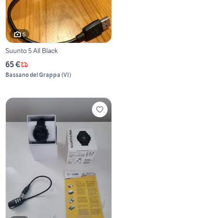
6
Suunto 5 All Black
65 €
Bassano del Grappa
(
VI
)