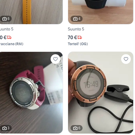
6
4
uunto 5
Suunto 5
0 €
70 €
racciano
(
RM
)
Tortoli'
(
OG
)
3
6