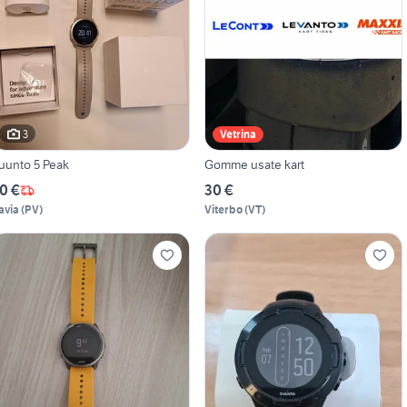
3
Vetrina
uunto 5 Peak
Gomme usate kart
0 €
30 €
avia
(
PV
)
Viterbo
(
VT
)