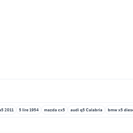
a5 2011
5 lire 1954
mazda cx5
audi q5 Calabria
bmw x5 dies