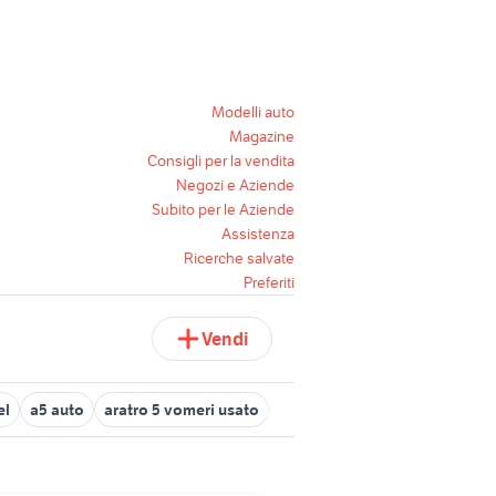
Modelli auto
Magazine
Consigli per la vendita
Negozi e Aziende
Subito per le Aziende
Assistenza
Ricerche salvate
Preferiti
Vendi
el
a5 auto
aratro 5 vomeri usato
audi sq5 usata
impastatrice