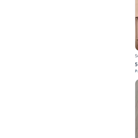
S
5
P