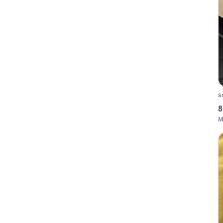
s
8
M