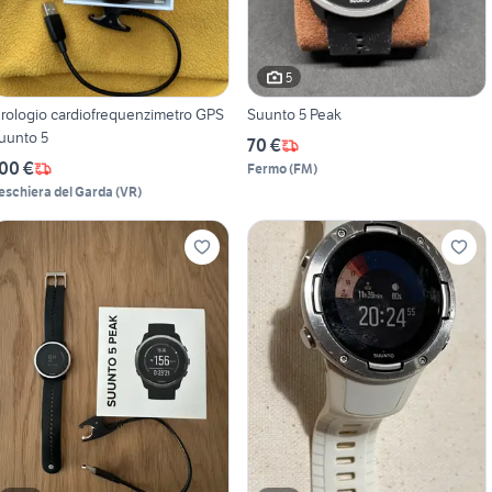
5
rologio cardiofrequenzimetro GPS
Suunto 5 Peak
uunto 5
70 €
00 €
Fermo
(
FM
)
eschiera del Garda
(
VR
)