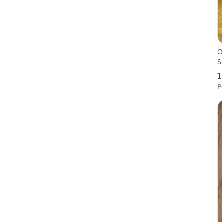
O
S
1
P