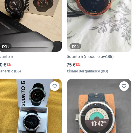
3
5
uunto 5
Suunto 5 (modello ow186)
0 €
75 €
anerbio
(
BS
)
Cisano Bergamasco
(
BG
)