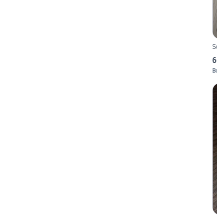
S
6
B