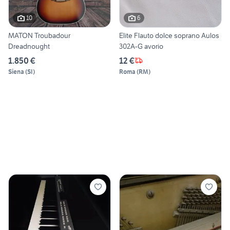
10
6
MATON Troubadour
Elite Flauto dolce soprano Aulos
Dreadnought
302A-G avorio
1.850 €
12 €
Siena
(
SI
)
Roma
(
RM
)