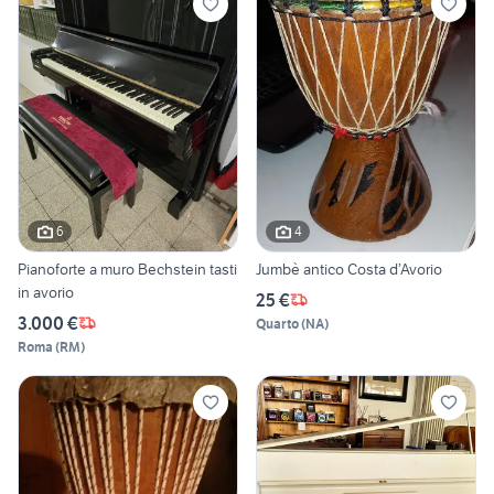
6
4
Pianoforte a muro Bechstein tasti
Jumbè antico Costa d’Avorio
in avorio
25 €
3.000 €
Quarto
(
NA
)
Roma
(
RM
)