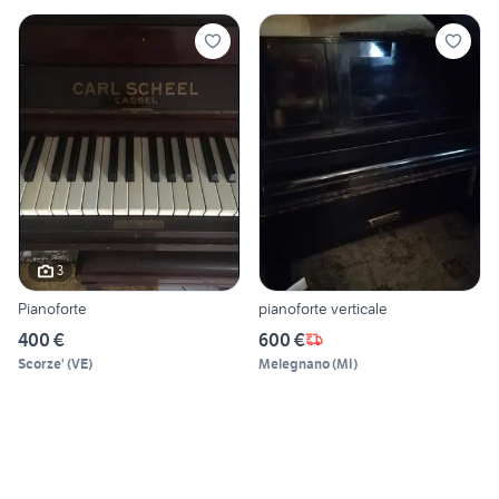
3
Pianoforte
pianoforte verticale
400 €
600 €
Scorze'
(
VE
)
Melegnano
(
MI
)