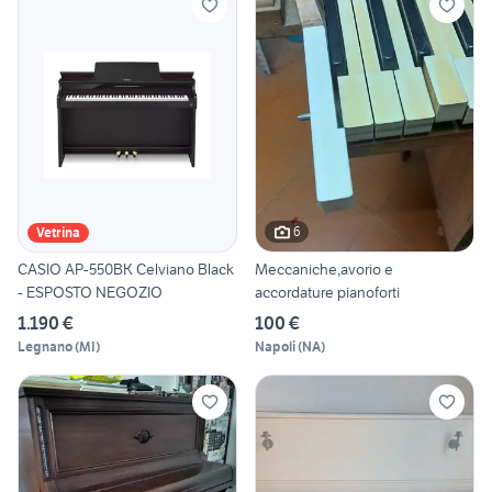
6
Vetrina
CASIO AP-550BK Celviano Black
Meccaniche,avorio e
- ESPOSTO NEGOZIO
accordature pianoforti
1.190 €
100 €
Legnano
(
MI
)
Napoli
(
NA
)