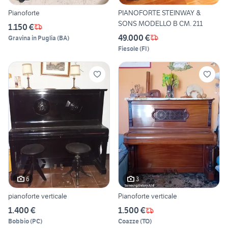
Pianoforte
PIANOFORTE STEINWAY &
SONS MODELLO B CM. 211
1.150 €
49.000 €
Gravina in Puglia
(
BA
)
Fiesole
(
FI
)
6
3
pianoforte verticale
Pianoforte verticale
1.400 €
1.500 €
Bobbio
(
PC
)
Coazze
(
TO
)