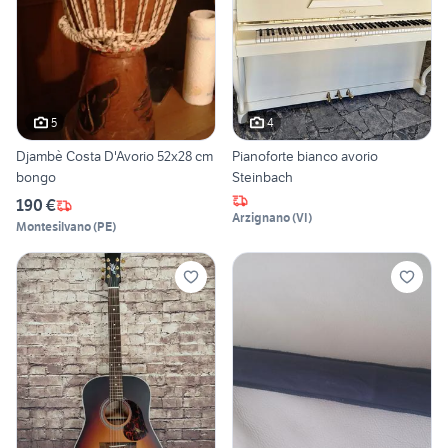
5
4
Djambè Costa D'Avorio 52x28 cm
Pianoforte bianco avorio
bongo
Steinbach
190 €
Arzignano
(
VI
)
Montesilvano
(
PE
)