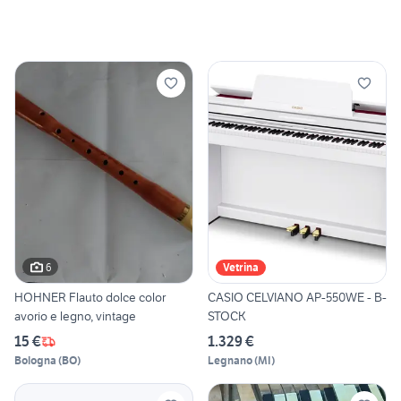
6
Vetrina
HOHNER Flauto dolce color
CASIO CELVIANO AP-550WE - B-
avorio e legno, vintage
STOCK
15 €
1.329 €
Bologna
(
BO
)
Legnano
(
MI
)