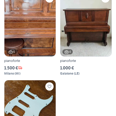
6
4
pianoforte
pianoforte
1.500 €
1.000 €
Milano
(
MI
)
Galatone
(
LE
)