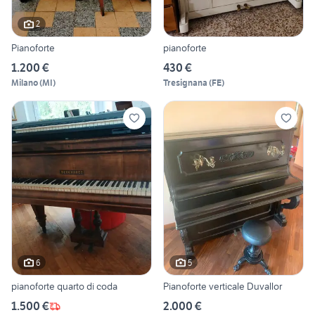
2
Pianoforte
pianoforte
1.200 €
430 €
Milano
(
MI
)
Tresignana
(
FE
)
6
5
pianoforte quarto di coda
Pianoforte verticale Duvallor
1.500 €
2.000 €