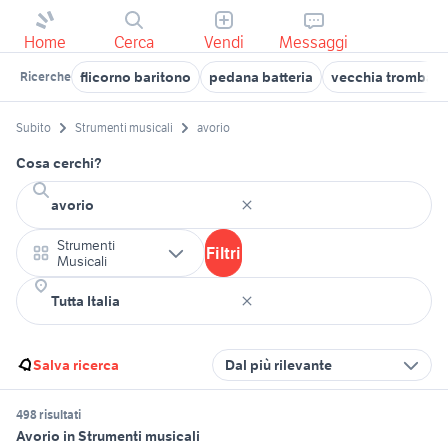
Home
Cerca
Vendi
Messaggi
flicorno baritono
pedana batteria
vecchia tromba
Ricerche
Subito
Strumenti musicali
avorio
Cosa cerchi?
Strumenti
Filtri
Musicali
Salva ricerca
Dal più rilevante
498 risultati
Avorio in Strumenti musicali