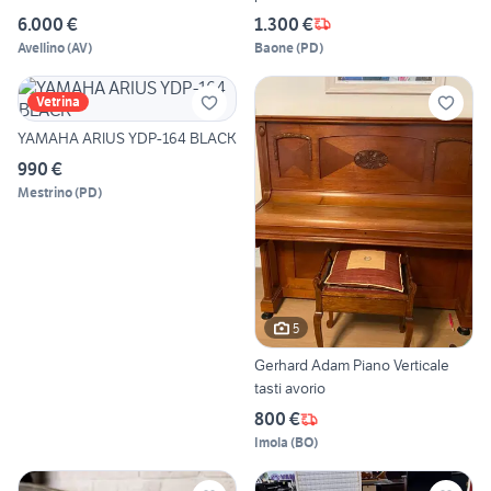
6.000 €
1.300 €
Avellino
(
AV
)
Baone
(
PD
)
Vetrina
YAMAHA ARIUS YDP-164 BLACK
990 €
Mestrino
(
PD
)
5
Gerhard Adam Piano Verticale
tasti avorio
800 €
Imola
(
BO
)