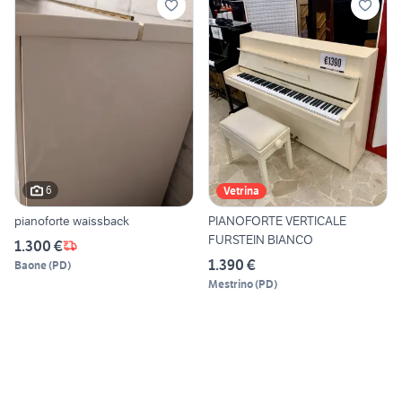
6
Vetrina
pianoforte waissback
PIANOFORTE VERTICALE
FURSTEIN BIANCO
1.300 €
1.390 €
Baone
(
PD
)
Mestrino
(
PD
)