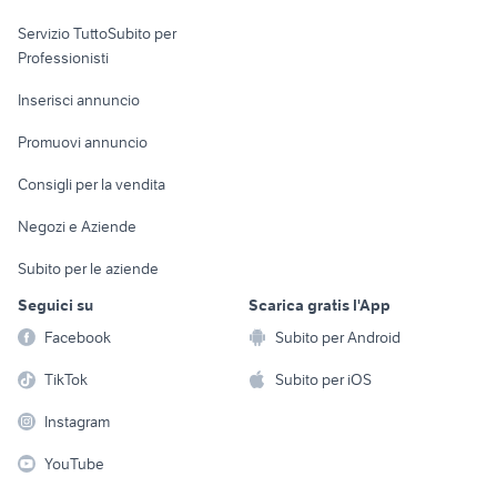
elettronica
per la casa e la
sports e hobby
Servizio TuttoSubito per
persona
Informatica
Animali
Professionisti
Arredamento e
Console e
Accessori per
Casalinghi
Inserisci annuncio
Videogiochi
animali
Elettrodomestici
Promuovi annuncio
Audio/Video
Musica e Film
Giardino e Fai da te
Consigli per la vendita
Fotografia
Libri e Riviste
Abbigliamento e
Negozi e Aziende
Telefonia
Strumenti Musicali
Accessori
Subito per le aziende
Sports
Tutto per i bambini
Seguici su
Scarica gratis l'App
Biciclette
Facebook
Subito per Android
Collezionismo
TikTok
Subito per iOS
Instagram
YouTube