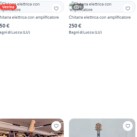
6
Vetrina
hitarra elettrica con amplificatore
Chitarra elettrica con amplificatore
50 €
250 €
agni di Lucca
(
LU
)
Bagni di Lucca
(
LU
)