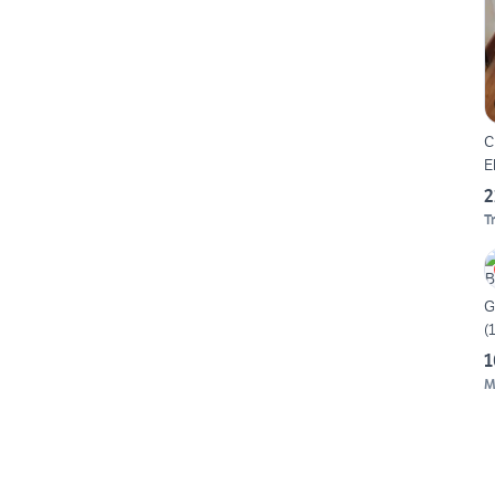
C
E
2
T
G
(
1
M