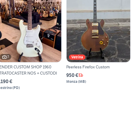
7
Vetrina
ENDER CUSTOM SHOP 1960
Peerless Firefox Custom
TRATOCASTER NOS + CUSTODI
950 €
.190 €
Monza
(
MB
)
estrino
(
PD
)