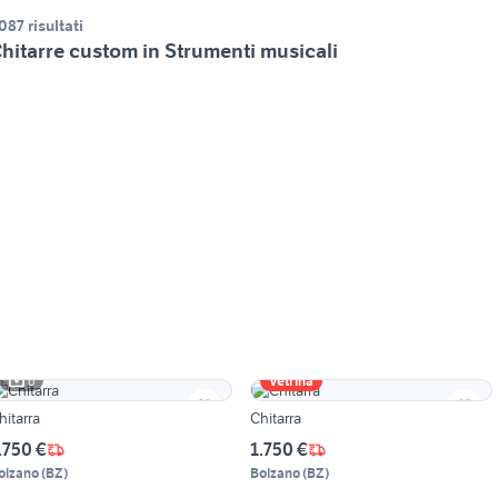
.087 risultati
hitarre custom in Strumenti musicali
6
Vetrina
hitarra
Chitarra
.750 €
1.750 €
olzano
(
BZ
)
Bolzano
(
BZ
)