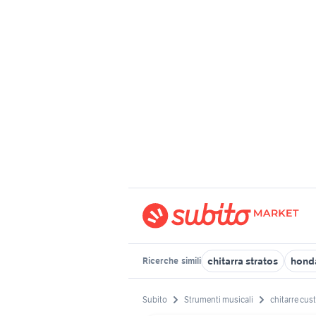
chitarra stratos
hond
Ricerche
simili
Subito
Strumenti musicali
chitarre cu