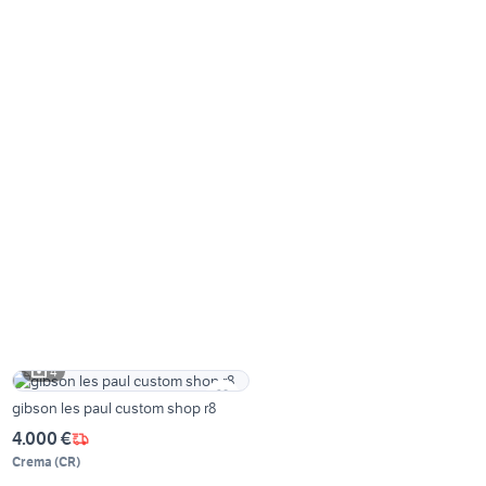
4
gibson les paul custom shop r8
4.000 €
Crema
(
CR
)