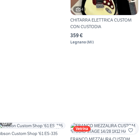
4
CHITARRA ELETTRICA CUSTOM
CON CUSTODIA
359 €
Legnano
(
MI
)
6
Vetrina
ibson Custom Shop '61 ES-335
FRANCO MEZZALIRA CUSTOM