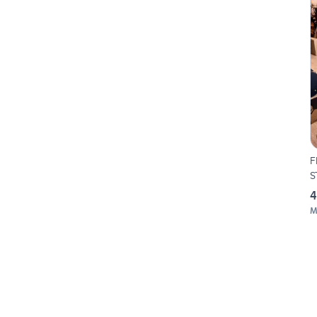
F
S
4
M