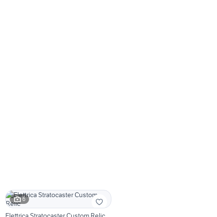
6
Elettrica Stratocaster Custom Relic