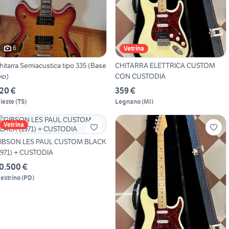
6
Vetrina
hitarra Semiacustica tipo 335 (Base
CHITARRA ELETTRICA CUSTOM
ko)
CON CUSTODIA
20 €
359 €
rieste
(
TS
)
Legnano
(
MI
)
Vetrina
IBSON LES PAUL CUSTOM BLACK
1971) + CUSTODIA
0.500 €
estrino
(
PD
)