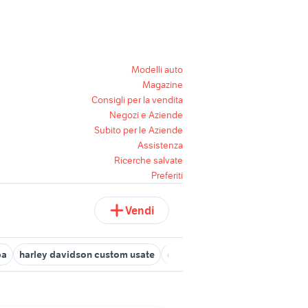
Modelli auto
Magazine
Consigli per la vendita
Negozi e Aziende
Subito per le Aziende
Assistenza
Ricerche salvate
Preferiti
Vendi
ba
harley davidson custom usate
chitarra resofonica
chitarre 