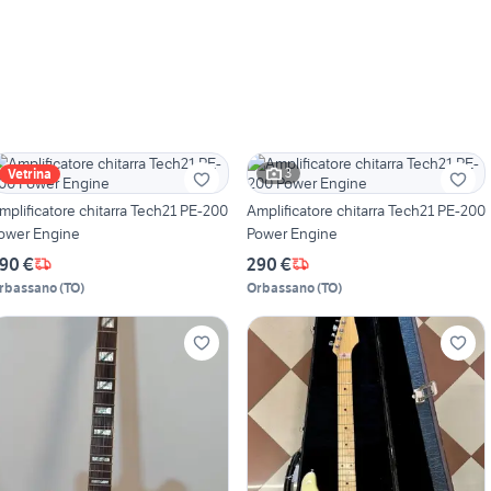
3
Vetrina
mplificatore chitarra Tech21 PE-200
Amplificatore chitarra Tech21 PE-200
ower Engine
Power Engine
90 €
290 €
rbassano
(
TO
)
Orbassano
(
TO
)