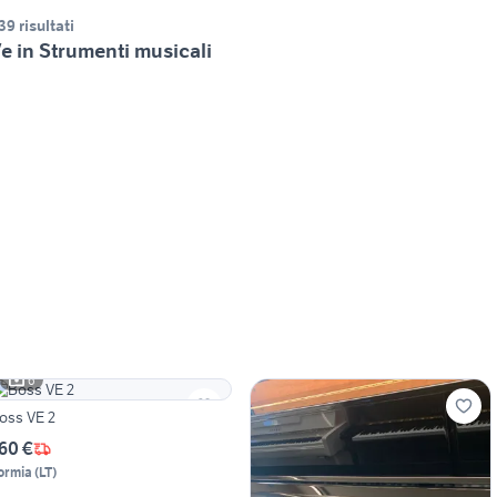
39 risultati
e in Strumenti musicali
6
oss VE 2
60 €
ormia
(
LT
)