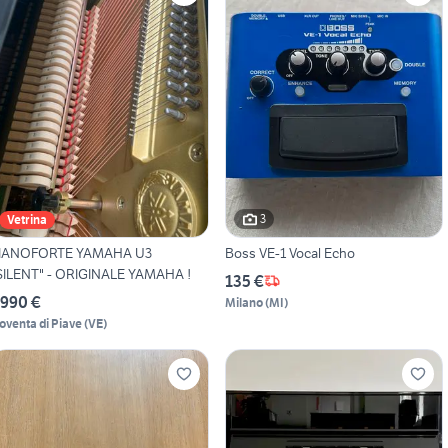
3
Vetrina
IANOFORTE YAMAHA U3
Boss VE-1 Vocal Echo
SILENT" - ORIGINALE YAMAHA !
135 €
.990 €
Milano
(
MI
)
oventa di Piave
(
VE
)