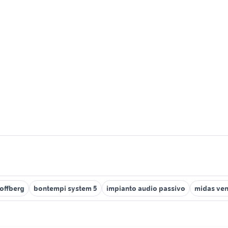
 offberg
bontempi system 5
impianto audio passivo
midas ven