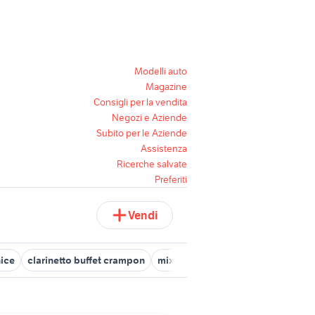
Modelli auto
Magazine
Consigli per la vendita
Negozi e Aziende
Subito per le Aziende
Assistenza
Ricerche salvate
Preferiti
Vendi
ice
clarinetto buffet crampon
mixer lem strumenti musicali
su