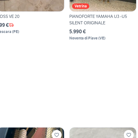
Vetrina
OSS VE 20
PIANOFORTE YAMAHA U3 -U5
SILENT ORIGINALE
99 €
5.990 €
escara
(
PE
)
Noventa di Piave
(
VE
)