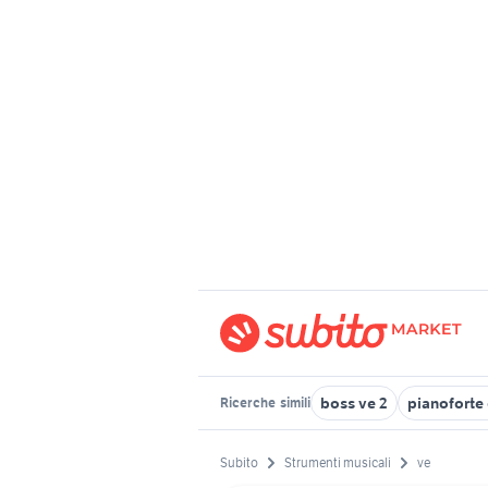
boss ve 2
pianoforte
Ricerche
simili
Subito
Strumenti musicali
ve