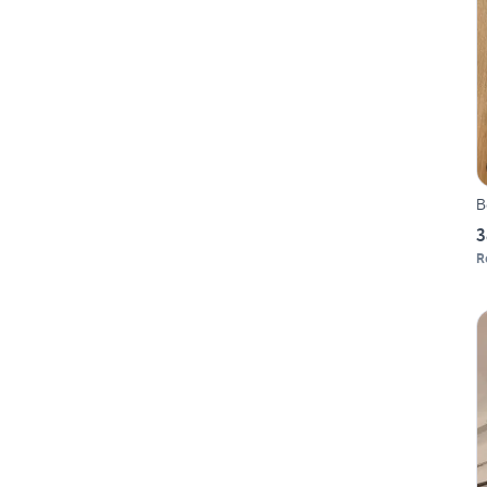
B
3
R