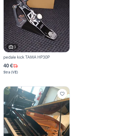
3
pedale kick TAMA HP30P
40 €
Stra
(
VE
)