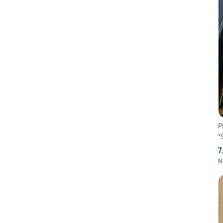
P
"
7
N