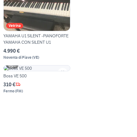
Vetrina
YAMAHA U1 SILENT -PIANOFORTE
YAMAHA CON SILENT U1
4.990 €
Noventa di Piave
(
VE
)
2
Boss VE 500
310 €
Fermo
(
FM
)