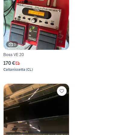
3
Boss VE 20
170 €
Caltanissetta
(
CL
)