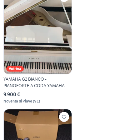
Vetrina
YAMAHA G2 BIANCO -
PIANOFORTE A CODA YAMAHA
BIANCO
9.900 €
Noventa di Piave
(
VE
)