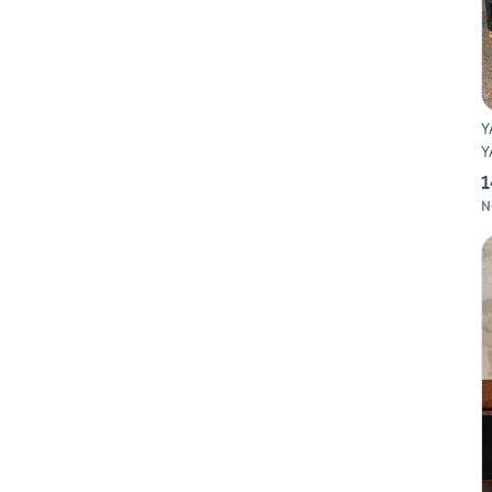
Y
Y
1
N