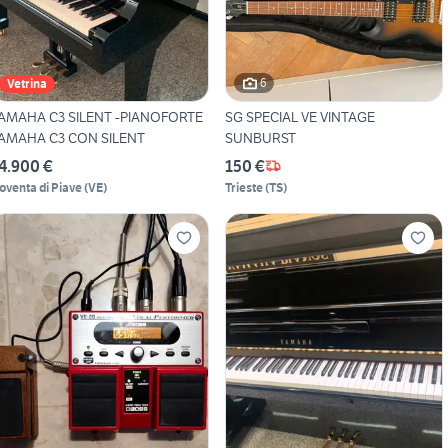
6
Vetrina
AMAHA C3 SILENT -PIANOFORTE
SG SPECIAL VE VINTAGE
AMAHA C3 CON SILENT
SUNBURST
4.900 €
150 €
oventa di Piave
(
VE
)
Trieste
(
TS
)