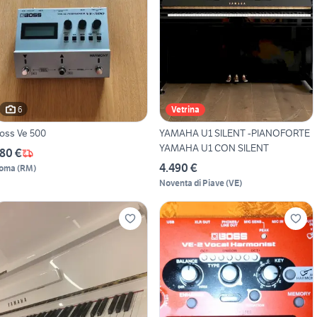
6
Vetrina
oss Ve 500
YAMAHA U1 SILENT -PIANOFORTE
YAMAHA U1 CON SILENT
80 €
4.490 €
oma
(
RM
)
Noventa di Piave
(
VE
)