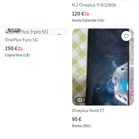
N.2 Oneplus 7t 8/128Gb
120 €
Sesto Calende
(
VA
)
6
OnePlus 9 pro 5G
250 €
Copertino
(
LE
)
3
Oneplus Nord 2T
95 €
Roma
(
RM
)