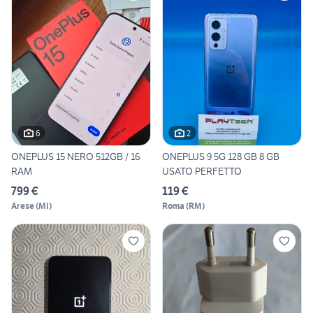
6
2
ONEPLUS 15 NERO 512GB / 16
ONEPLUS 9 5G 128 GB 8 GB
RAM
USATO PERFETTO
799 €
119 €
Arese
(
MI
)
Roma
(
RM
)