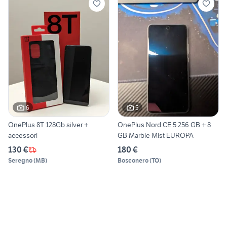
6
5
OnePlus 8T 128Gb silver +
OnePlus Nord CE 5 256 GB + 8
accessori
GB Marble Mist EUROPA
130 €
180 €
Seregno
(
MB
)
Bosconero
(
TO
)