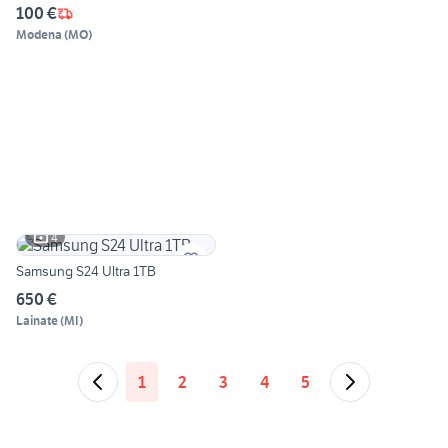
100 €
Modena
(
MO
)
4
Samsung S24 Ultra 1TB
650 €
Lainate
(
MI
)
1
2
3
4
5