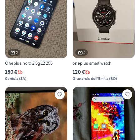
2
4
Oneplus nord 2 5g 12 256
oneplus smart watch
180 €
120 €
Centola
(
SA
)
Granarolo dell'Emilia
(
BO
)