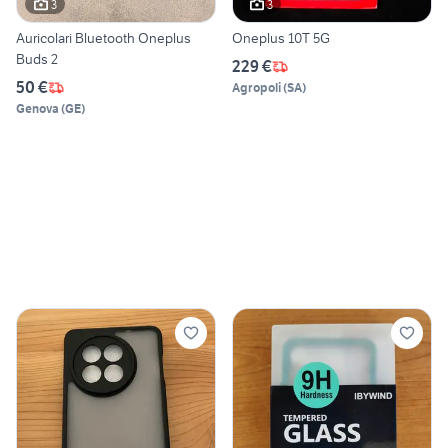
3
3
Auricolari Bluetooth Oneplus
Oneplus 10T 5G
Buds 2
229 €
50 €
Agropoli
(
SA
)
Genova
(
GE
)