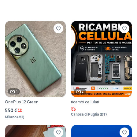
4
2
OnePlus 12 Green
ricambi cellulari
550 €
Canosa di Puglia
(
BT
)
Milano
(
MI
)