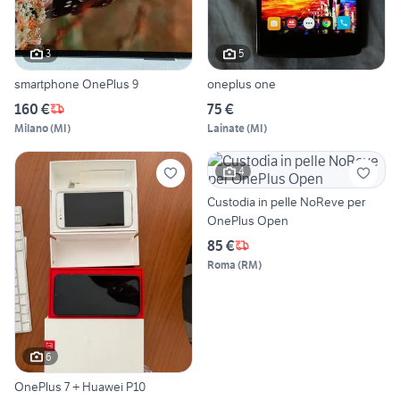
3
5
smartphone OnePlus 9
oneplus one
160 €
75 €
Milano
(
MI
)
Lainate
(
MI
)
4
Custodia in pelle NoReve per
OnePlus Open
85 €
Roma
(
RM
)
6
OnePlus 7 + Huawei P10