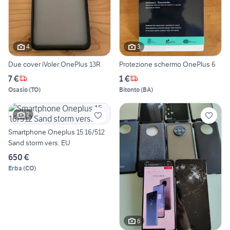
4
3
Due cover iVoler OnePlus 13R
Protezione schermo OnePlus 6
7 €
1 €
Osasio
(
TO
)
Bitonto
(
BA
)
2
Smartphone Oneplus 15 16/512
Sand storm vers. EU
650 €
Erba
(
CO
)
6