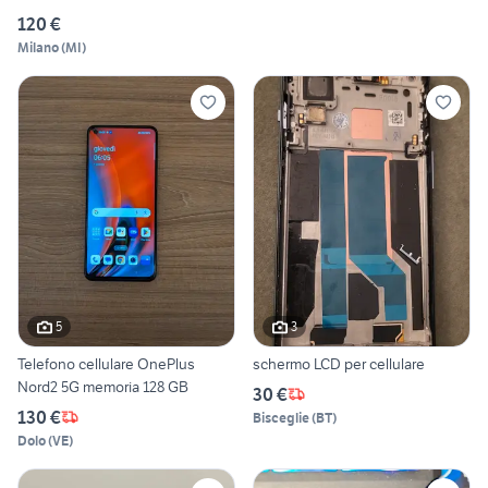
120 €
Milano
(
MI
)
5
3
Telefono cellulare OnePlus
schermo LCD per cellulare
Nord2 5G memoria 128 GB
30 €
130 €
Bisceglie
(
BT
)
Dolo
(
VE
)