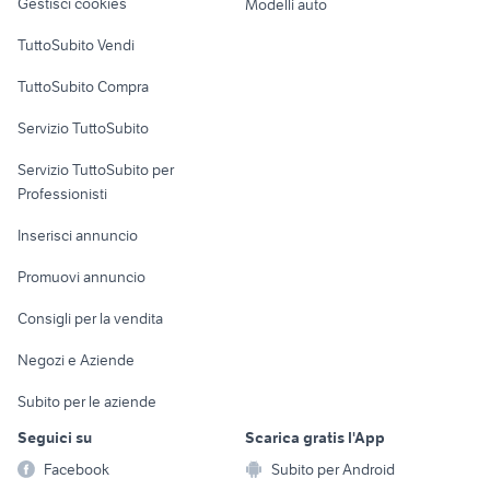
Gestisci cookies
Modelli auto
Case vacanza
TuttoSubito Vendi
Uffici e Locali
TuttoSubito Compra
commerciali
Servizio TuttoSubito
elettronica
per la casa e la
sports e hobby
Servizio TuttoSubito per
persona
Informatica
Animali
Professionisti
Arredamento e
Console e
Accessori per
Casalinghi
Inserisci annuncio
Videogiochi
animali
Elettrodomestici
Promuovi annuncio
Audio/Video
Musica e Film
Giardino e Fai da te
Consigli per la vendita
Fotografia
Libri e Riviste
Abbigliamento e
Negozi e Aziende
Telefonia
Strumenti Musicali
Accessori
Subito per le aziende
Sports
Tutto per i bambini
Seguici su
Scarica gratis l'App
Biciclette
Facebook
Subito per Android