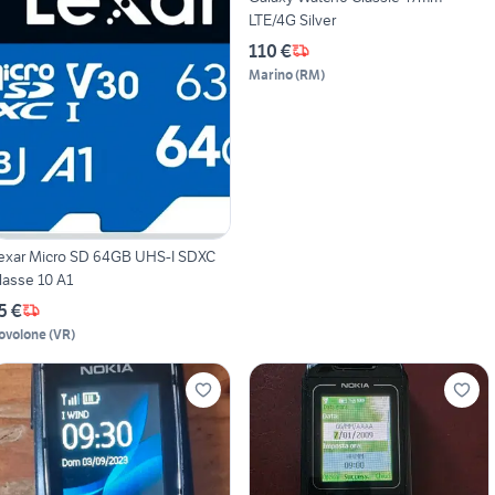
LTE/4G Silver
110 €
Marino
(
RM
)
exar Micro SD 64GB UHS-I SDXC
lasse 10 A1
5 €
ovolone
(
VR
)