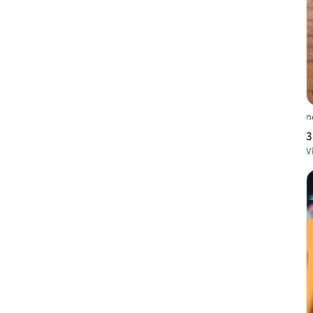
n
3
V