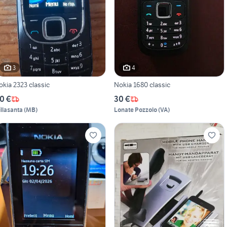
3
4
okia 2323 classic
Nokia 1680 classic
0 €
30 €
illasanta
(
MB
)
Lonate Pozzolo
(
VA
)