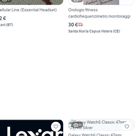
ellular Line (Essential Headset)
Orologio fitness
cardiofrequenzimetro monitoraggi
2 €
30 €
rani
(
BT
)
Santa Maria Capua Vetere
(
CE
)
3
Galaxy Watch6 Classic 47mm