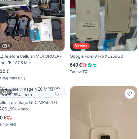
6
Vetrina
.2 Telefoni Cellulari MOTOROLA -
Google Pixel 9 Pro XL 256GB
od. "E-TACS Mic
649 €
00 €
Torino
(
TO
)
altagirone
(
CT
)
2
ellulare vintage NEC MP5B2D E-
ACS 1994 – raro
0 €
simo
(
AN
)