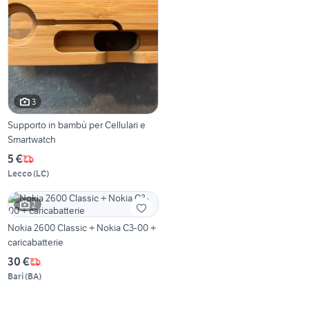
3
Supporto in bambù per Cellulari e
Smartwatch
5 €
Lecco
(
LC
)
2
Nokia 2600 Classic + Nokia C3-00 +
caricabatterie
30 €
Bari
(
BA
)