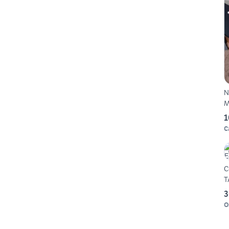
N
M
1
C
C
T
3
O