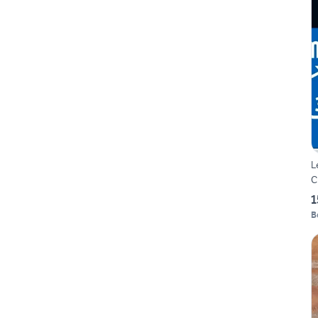
L
C
1
B