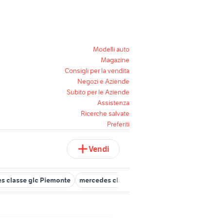
Modelli auto
Magazine
Consigli per la vendita
Negozi e Aziende
Subito per le Aziende
Assistenza
Ricerche salvate
Preferiti
Vendi
s classe glc Piemonte
mercedes classe slk gpl
mercedes classe 