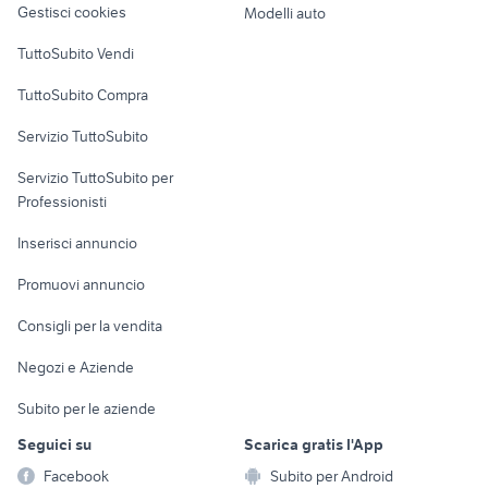
Gestisci cookies
Modelli auto
Case vacanza
TuttoSubito Vendi
Uffici e Locali
TuttoSubito Compra
commerciali
Servizio TuttoSubito
elettronica
per la casa e la
sports e hobby
Servizio TuttoSubito per
persona
Informatica
Animali
Professionisti
Arredamento e
Console e
Accessori per
Casalinghi
Inserisci annuncio
Videogiochi
animali
Elettrodomestici
Promuovi annuncio
Audio/Video
Musica e Film
Giardino e Fai da te
Consigli per la vendita
Fotografia
Libri e Riviste
Abbigliamento e
Negozi e Aziende
Telefonia
Strumenti Musicali
Accessori
Subito per le aziende
Sports
Tutto per i bambini
Seguici su
Scarica gratis l'App
Biciclette
Facebook
Subito per Android