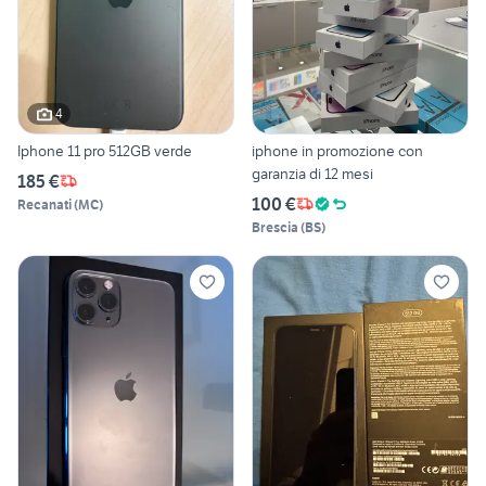
4
Iphone 11 pro 512GB verde
iphone in promozione con
garanzia di 12 mesi
185 €
100 €
Recanati
(
MC
)
Brescia
(
BS
)