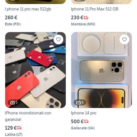
I phone 11 pro max 512gb
Iphone 11 Pro Max 512 GB
260 €
230 €
Este
(
PD
)
Mantova
(
MN
)
5
6
iPhone ricondizionati con
Iphone 14 pro
garanzia!
500 €
129 €
Gallarate
(
VA
)
Latina
(
LT
)