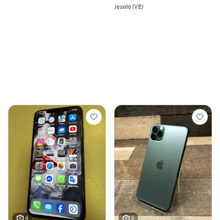
Jesolo
(
VE
)
4
6