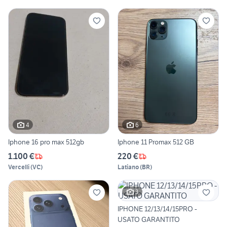
4
6
Iphone 16 pro max 512gb
Iphone 11 Promax 512 GB
1.100 €
220 €
Vercelli
(
VC
)
Latiano
(
BR
)
3
IPHONE 12/13/14/15PRO -
USATO GARANTITO