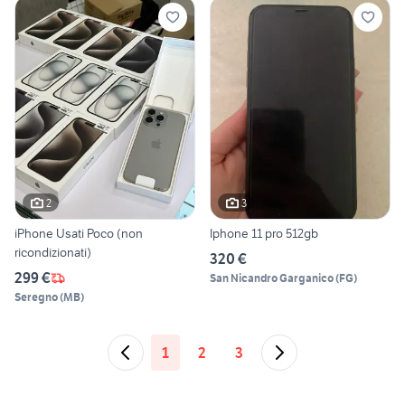
2
3
iPhone Usati Poco (non
Iphone 11 pro 512gb
ricondizionati)
320 €
299 €
San Nicandro Garganico
(
FG
)
Seregno
(
MB
)
1
2
3