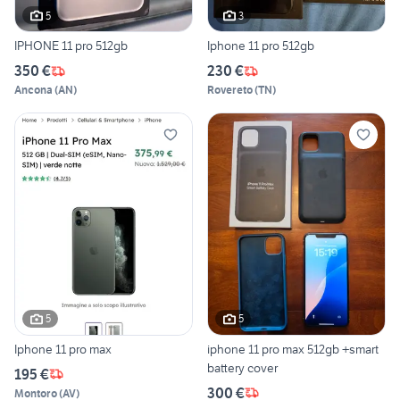
5
3
IPHONE 11 pro 512gb
Iphone 11 pro 512gb
350 €
230 €
Ancona
(
AN
)
Rovereto
(
TN
)
5
5
Iphone 11 pro max
iphone 11 pro max 512gb +smart
battery cover
195 €
300 €
Montoro
(
AV
)